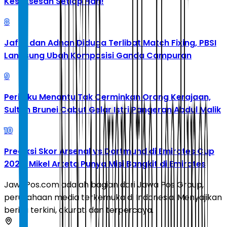
Kesuksesan Setiap Hari!
8
Jafar dan Adnan Diduga Terlibat Match Fixing, PBSI
Langsung Ubah Komposisi Ganda Campuran
9
Perilaku Menantu Tak Cerminkan Orang Kerajaan,
Sultan Brunei Cabut Gelar Istri Pangeran Abdul Malik
10
Prediksi Skor Arsenal vs Dortmund di Emirates Cup
2026: Mikel Arteta Punya Misi Bangkit di Emirates
JawaPos.com adalah bagian dari Jawa Pos Group,
perusahaan media terkemuka di Indonesia. Menyajikan
berita terkini, akurat, dan terpercaya.