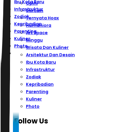
Ibu Kota Baru
Opini
Infrastruktur
Sisi Lain
Zodiak
Ternyata Hoax
Kepribadian
Humaniora
Parenting
Art Space
Kuliner
Minggu
Photo
Wisata Dan Kuliner
Arsitektur Dan Desain
Ibu Kota Baru
Infrastruktur
Zodiak
Kepribadian
Parenting
Kuliner
Photo
Follow Us