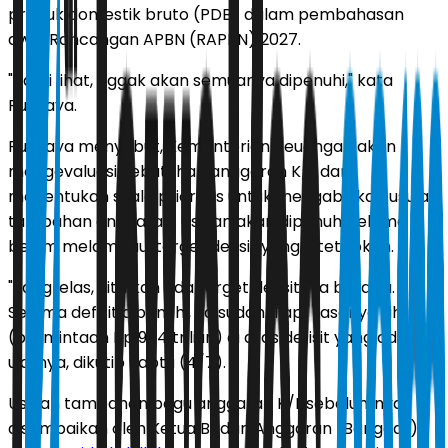
produk domestik bruto (PDB) dalam pembahasan
awal Rancangan APBN (RAPBN) 2027.
"Kami lihat, nggak akan semuanya dipenuhi," kata
Purbaya.
Purbaya menyebut, Kementerian Keuangan akan
mengevaluasi kebutuhan anggaran K/L dan
menentukan skala prioritas untuk mengabulkan usulan
tambahan anggaran. Usulan akan dipenuhi selama
belum melampaui target defisit yang ditetapkan.
"Yang jelas, kita kan ada target defisitnya berapa.
Selama defisit dipenuhi, ya sudah. Tapi, rasanya sih itu
(permintaan Rp 984 triliun) di atas defisit yang ada,"
ujarnya, dikutip Sabtu (4/7).
Usulan tambahan pagu anggaran K/L sebelumnya
disampaikan oleh Ketua Badan Anggaran (Banggar)