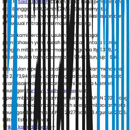
DPR RI
Said Abdullah
. Dalam rapat kerja pemerintah
dan Banggar DPR, Senin (29/6), Said menyebut
pihaknya telah merampungkan kompilasi usulan dari
K/L sesuai mitra komisi masing-masing.
"Akan kami serahkan usulan dari berbagai
pembahasan yang sudah disepakati antara komisi
dengan mitra masing-masing. Pagunya Rp 1.389,84
triliun. Usulan tambahannya Rp 984 triliun," ujar Said.
Bila usulan dipenuhi, total belanja K/L akan mencapai
Rp 2.373,94 triliun. Said mengatakan, usulan tersebut
akan disampaikan secara resmi kepada Menteri
Keuangan
Purbaya Yudhi Sadewa
untuk
dipertimbangkan dalam penyusunan RAPBN 2027 yang
akan disampaikan pemerintah saat pembacaan Nota
Keuangan bersama RAPBN 2027 pada 16 Agustus 2026.
Editor:
Estu Suryowati
Ikuti kami di Google