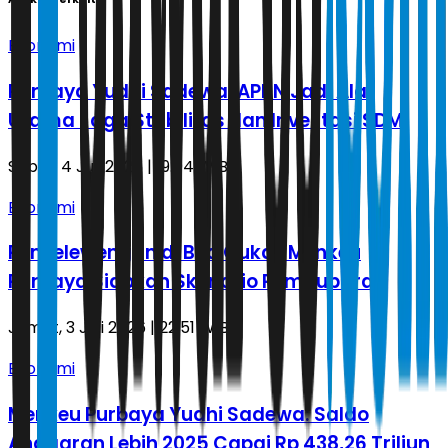
Ekonomi
Purbaya Yudhi Sadewa: APBN Jadi Alat
Utama Jaga Stabilitas dan Investasi SDM
Sabtu, 4 Juli 2026 | 19.04 WIB
Ekonomi
Penyelewengan di Bea Cukai, Menkeu
Purbaya Siapkan Skenario Pembubaran
Jumat, 3 Juli 2026 | 22.51 WIB
Ekonomi
Menkeu Purbaya Yudhi Sadewa: Saldo
Anggaran Lebih 2025 Capai Rp 438,26 Triliun