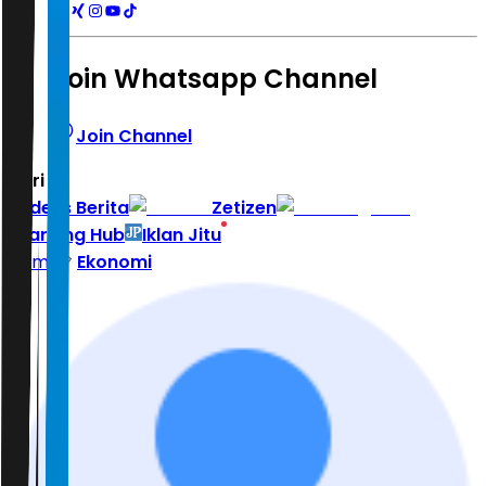
Join Whatsapp Channel
Join Channel
Hari ini
|
Indeks Berita
Zetizen
Learning Hub
Iklan Jitu
Home
Ekonomi