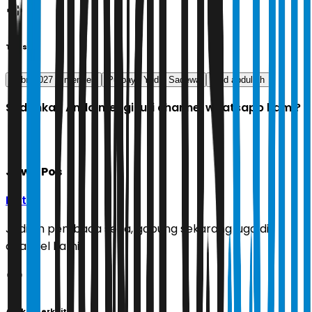
Tags
apbn 2027
menkes
Purbaya Yudhi Sadewa
said abdullah
Sudahkah Anda mengikuti channel whatsapp kami?
Jawa Pos
Ikuti
Jadilah pembaca setia, gabung sekarang juga di
channel kami!
Artikel Terkait