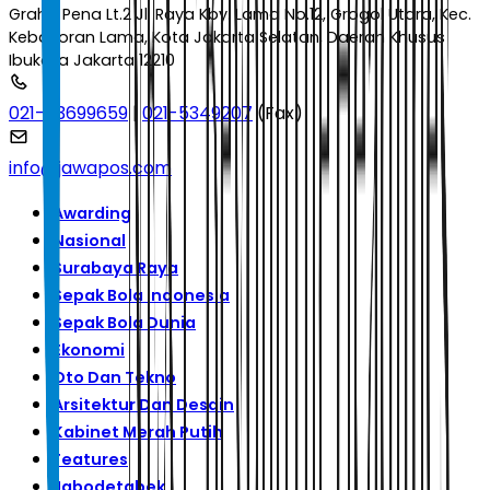
Graha Pena Lt.2 Jl. Raya Kby. Lama No.12, Grogol Utara, Kec.
Kebayoran Lama, Kota Jakarta Selatan, Daerah Khusus
Ibukota Jakarta 12210
021-53699659
|
021-5349207
(Fax)
info@jawapos.com
Awarding
Nasional
Surabaya Raya
Sepak Bola Indonesia
Sepak Bola Dunia
Ekonomi
Oto Dan Tekno
Arsitektur Dan Desain
Kabinet Merah Putih
Features
Jabodetabek