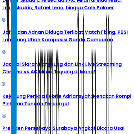
Daftar Skuad Chelsea dan AC Milan di Indonesia:
Luka Modric, Rafael Leao, hingga Cole Palmer
5
Jafar dan Adnan Diduga Terlibat Match Fixing, PBSI
Langsung Ubah Komposisi Ganda Campuran
6
Jadwal Siaran Langsung dan Link Live Streaming
Chelsea vs AC Milan, Tayang di Mana?
7
Kejagung Periksa Febrie Adriansyah: Kenakan Rompi
Pink dan Tangan Terborgol
8
Presiden Persebaya Surabaya Angkat Bicara Usai