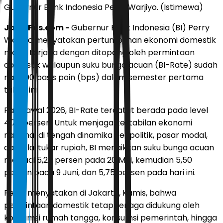
Gubernur Bank Indonesia Perry Warjiyo. (Istimewa)
JawaPos.com -
Gubernur Bank Indonesia (BI) Perry
Warjiyo menyatakan pertumbuhan ekonomi domestik
masih terjaga dengan ditopang oleh permintaan
domestik walaupun suku bunga acuan (BI-Rate) sudah
naik 100 basis poin (bps) dalam semester pertama
tahun ini.
Pada awal 2026, BI-Rate tercatat berada pada level
4,75 persen. Untuk menjaga kestabilan ekonomi
nasional di tengah dinamika geopolitik, pasar modal,
dan nilai tukar rupiah, BI menaikkan suku bunga acuan
menjadi 5,25 persen pada 20 Mei, kemudian 5,50
persen pada 9 Juni, dan 5,75 persen pada hari ini.
Perry menyatakan di Jakarta, Kamis, bahwa
permintaan domestik tetap terjaga didukung oleh
konsumsi rumah tangga, konsumsi pemerintah, hingga