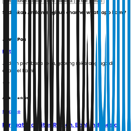
pertumbuhan ekonomi
bank indonesia
bi rate
inflasi
Sudahkah Anda mengikuti channel whatsapp kami?
Jawa Pos
Ikuti
Jadilah pembaca setia, gabung sekarang juga di
channel kami!
Artikel Terkait
Finance
Perkuat Stabilitas Rupiah, Bank Indonesia