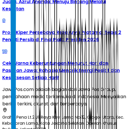
Juara, Azrul Ananda: Menuju Bintang Melalui
Kesulitan
9
Profil Kiper Persebaya Reza Arya Pratama, Tepis 2
Penalti Persib di Final Piala Presiden 2026
10
Cek Warna Keberuntungan Menurut Hari dan
Pasaran Jawa: Rahasia Menarik Energi Positif dan
Kesuksesan Setiap Hari!
JawaPos.com adalah bagian dari Jawa Pos Group,
perusahaan media terkemuka di Indonesia. Menyajikan
berita terkini, akurat, dan terpercaya.
Graha Pena Lt.2 Jl. Raya Kby. Lama No.12, Grogol Utara, Kec.
Kebayoran Lama, Kota Jakarta Selatan, Daerah Khusus