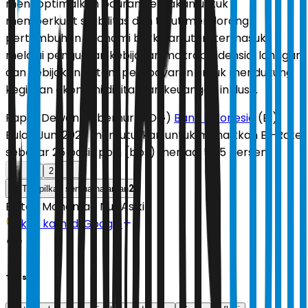
mengoptimalkan bauran kebijakan untuk
memperkuat stabilitas dan turut mendorong
pertumbuhan ekonomi berkelanjutan, termasuk
melalui penguatan kebijakan makroprudensial longgar
dan kebijakan sistem pembayaran untuk mendukung
kegiatan ekonomi digital dan keuangan inklusif.
Rapat Dewan Gubernur (RDG)
Bank Indonesia
(BI)
Bulan Juni 2026 memutuskan untuk menaikkan BI-Rate
sebesar 25 basis poin (bps) menjadi 5,75 persen.
1
2
2
Tampilkan semua halaman
Editor:
Mohamad Nur Asikin
Ikuti kami di Google
Tags