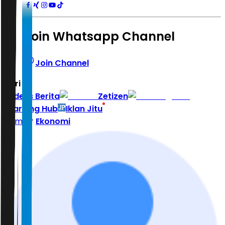
Join Whatsapp Channel
Join Channel
Hari ini
|
Indeks Berita
Zetizen
Learning Hub
Iklan Jitu
Home
Ekonomi