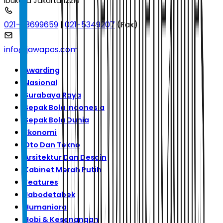
Ibukota Jakarta 12210
021-53699659
|
021-5349207
(Fax)
info@jawapos.com
Awarding
Nasional
Surabaya Raya
Sepak Bola Indonesia
Sepak Bola Dunia
Ekonomi
Oto Dan Tekno
Arsitektur Dan Desain
Kabinet Merah Putih
Features
Jabodetabek
Humaniora
Hobi & Kesenangan