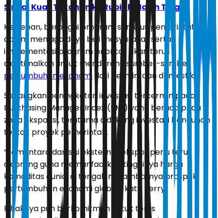
Sinyal Kuat Tekanan ke Rupiah Masih Tinggi
Ke depan, berbagai program stimulus pemerintah
dalam menjaga daya beli masyarakat serta
implementasi program prioritas akan terus
dioptimalkan untuk mendorong sumber-sumber
pertumbuhan ekonomi
dari permintaan domestik.
Sedangkan peningkatan investasi tercermin pada
Purchasing Manager Index (PMI) yang berada pada
zona ekspansi, terutama didukung investasi bangunan
terkait proyek pemerintah.
“Sementara dari sisi eksternal, ekspor perlu terus
didorong guna memanfaatkan tingginya harga
komoditas dunia, di tengah melambatnya prospek
pertumbuhan ekonomi global,” kata Perry.
Pihaknya pun berkomitmen untuk terus