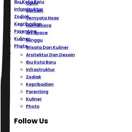
Ibu Kota Baru
Opini
Infrastruktur
Sisi Lain
Zodiak
Ternyata Hoax
Kepribadian
Humaniora
Parenting
Art Space
Kuliner
Minggu
Photo
Wisata Dan Kuliner
Arsitektur Dan Desain
Ibu Kota Baru
Infrastruktur
Zodiak
Kepribadian
Parenting
Kuliner
Photo
Follow Us