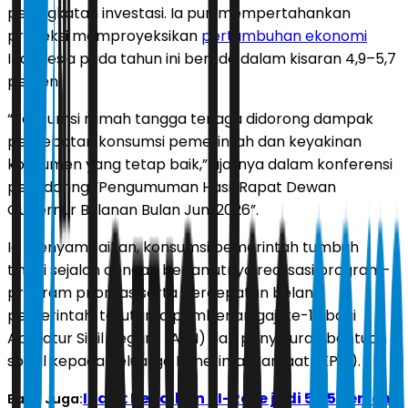
peningkatan investasi. Ia pun mempertahankan
proyeksi memproyeksikan
pertumbuhan ekonomi
Indonesia pada tahun ini berada dalam kisaran 4,9–5,7
persen.
“Konsumsi rumah tangga terjaga didorong dampak
percepatan konsumsi pemerintah dan keyakinan
konsumen yang tetap baik,” ujarnya dalam konferensi
pers daring “Pengumuman Hasil Rapat Dewan
Gubernur Bulanan Bulan Juni 2026”.
Ia menyampaikan, konsumsi pemerintah tumbuh
tinggi sejalan dengan berlanjutnya realisasi program-
program prioritas serta percepatan belanja
pemerintah, terutama pemberian gaji ke-13 bagi
Aparatur Sipil Negara (ASN) dan penyaluran bantuan
sosial kepada Keluarga Penerima Manfaat (KPM).
Indef: Kenaikan BI-Rate jadi 5,75 Persen
Baca Juga: