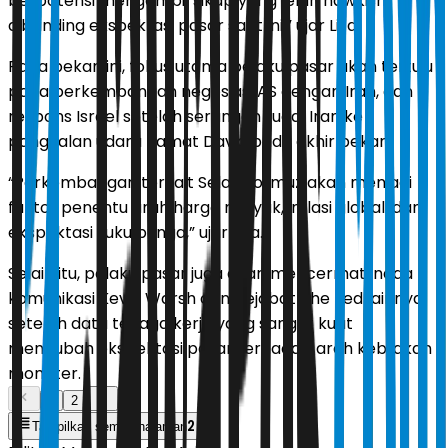
berpotensi mengambil sikap yang lebih hawkish
dibanding ekspektasi pasar saat ini,” ujar Liza.
Pada pekan ini, fokus utama pelaku pasar akan tertuju
pada perkembangan negosiasi AS dengan Iran, dan
respons Israel setelah serangan rudal Iran ke
pangkalan udara Ramat David pada akhir pekan.
“Perkembangan terkait Selat Hormuz akan menjadi
faktor penentu arah harga minyak, inflasi global, dan
ekspektasi suku bunga,” ujar Liza.
Selain itu, pelaku pasar juga akan mencermati nada
komunikasi Kevin Warsh dan pejabat The Fed lainnya,
setelah data tenaga kerja yang sangat kuat
mengubah ekspektasi pasar terhadap arah kebijakan
moneter.
1
2
2
Tampilkan semua halaman