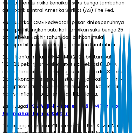
bunga menuju risiko kenaikan suku bunga tambahan
oleh bank sentral Amerika Serikat (AS) The Fed.
Berdasarkan CME FedWatch, pasar kini sepenuhnya
memperhitungkan satu kali kenaikan suku bunga 25
bps sebelum akhir tahun, dan bahkan mulai
memperhitungkan peluang kenaikan tambahan.
Data Nonfarm Payrolls AS Mei 2026 bertambah
172.000 pekerjaan, jauh di atas ekspektasi 85.000,
sementara tingkat pengangguran tetap di 4,3 persen.
Data ekonomi yang kuat justru menjadi kabar buruk
bagi pasar saham karena memperkuat keyakinan
bahwa inflasi dapat bertahan lebih lama.
IHSG Anjlok 4 Persen ke 5.594 Terbebani
Baca Juga:
Pelemahan Semua Sektor
“Sehingga, membuat Chairman The Fed Kevin Warsh