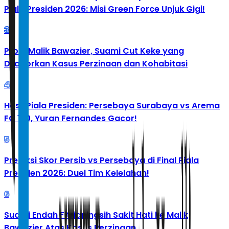
Piala Presiden 2026: Misi Green Force Unjuk Gigi!
3
Profil Malik Bawazier, Suami Cut Keke yang
Dilaporkan Kasus Perzinaan dan Kohabitasi
4
Hasil Piala Presiden: Persebaya Surabaya vs Arema
FC 1-0, Yuran Fernandes Gacor!
5
Prediksi Skor Persib vs Persebaya di Final Piala
Presiden 2026: Duel Tim Kelelahan!
6
Suami Endah Fitrianingsih Sakit Hati ke Malik
Bawazier Atas Kasus Perzinaan