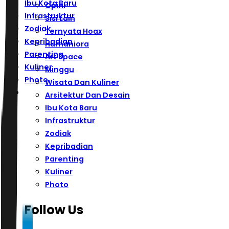
Ibu Kota Baru
Opini
Infrastruktur
Sisi Lain
Zodiak
Ternyata Hoax
Kepribadian
Humaniora
Parenting
Art Space
Kuliner
Minggu
Photo
Wisata Dan Kuliner
Arsitektur Dan Desain
Ibu Kota Baru
Infrastruktur
Zodiak
Kepribadian
Parenting
Kuliner
Photo
Follow Us