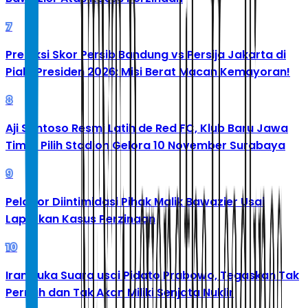
7
Prediksi Skor Persib Bandung vs Persija Jakarta di
Piala Presiden 2026: Misi Berat Macan Kemayoran!
8
Aji Santoso Resmi Latih de Red FC, Klub Baru Jawa
Timur Pilih Stadion Gelora 10 November Surabaya
9
Pelapor Diintimidasi Pihak Malik Bawazier Usai
Laporkan Kasus Perzinaan
10
Iran Buka Suara usai Pidato Prabowo, Tegaskan Tak
Pernah dan Tak Akan Miliki Senjata Nuklir