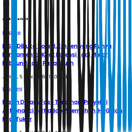
Artikel Terkait
Finance
IHSG Dibuka Volatil, Emiten yang Punya
Fundamental Kuat Potensi Jadi Motor
Rebound saat Pasar Pulih
Jumat, 5 Juni 2026 | 18.02 WIB
Ekonomi
Masih Dalam Fase Terkenan, Proyeksi
Astronacci Terhadap Pelemahan IHSG dan
Nilai Tukar