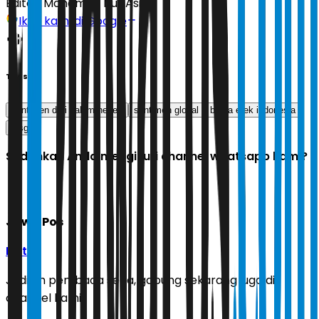
Editor:
Mohamad Nur Asikin
Ikuti kami di Google
Tags
sentimen dari dalam negeri
sentimen global
bursa efek indonesia
ihsg
Sudahkah Anda mengikuti channel whatsapp kami?
Jawa Pos
Ikuti
Jadilah pembaca setia, gabung sekarang juga di
channel kami!