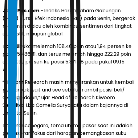
JawaPos.com -
Indeks Harga Saham Gabungan
(IHSG) Bursa Efek Indonesia (BEI) pada Senin, bergerak
melemah dipicu oleh kombinasi sentimen dari tingkat
domestik maupun global.
IHSG dibuka melemah 108,46 poin atau 1,94 persen ke
posisi 5.486,31, dan terus melemah hingga 222,29 poin
atau 3,99 persen ke posisi 5.371,78 pada pukul 09.15
WIB.
“Kiwoom Research masih menyarankan untuk kembali
perbanyak wait and see sebelum ambil posisi beli/
average down,” ujar Head of Research Kiwoom
Sekuritas Liza Camelia Suryanata dalam kajiannya di
Jakarta, Senin.
Dari mancanegara, tema utama pasar saat ini adalah
pergeseran fokus dari harapan pemangkasan suku