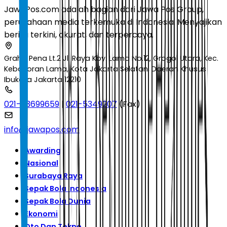
JawaPos.com adalah bagian dari Jawa Pos Group,
perusahaan media terkemuka di Indonesia. Menyajikan
berita terkini, akurat, dan terpercaya.
Graha Pena Lt.2 Jl. Raya Kby. Lama No.12, Grogol Utara, Kec.
Kebayoran Lama, Kota Jakarta Selatan, Daerah Khusus
Ibukota Jakarta 12210
021-53699659
|
021-5349207
(Fax)
info@jawapos.com
Awarding
Nasional
Surabaya Raya
Sepak Bola Indonesia
Sepak Bola Dunia
Ekonomi
Oto Dan Tekno