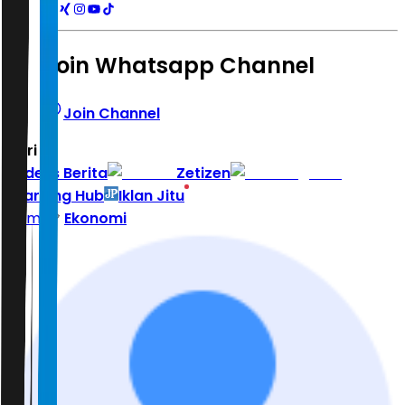
Join Whatsapp Channel
Join Channel
Hari ini
|
Indeks Berita
Zetizen
Learning Hub
Iklan Jitu
Home
Ekonomi