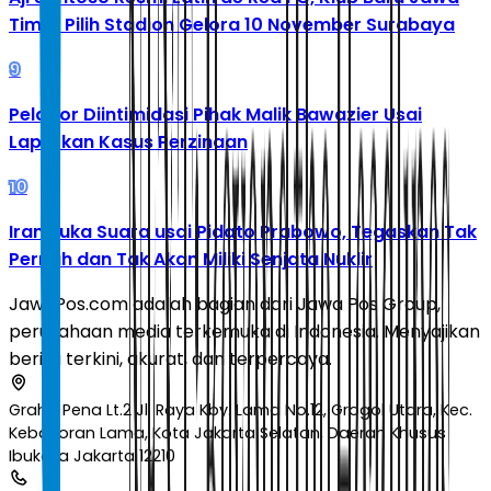
Timur Pilih Stadion Gelora 10 November Surabaya
9
Pelapor Diintimidasi Pihak Malik Bawazier Usai
Laporkan Kasus Perzinaan
10
Iran Buka Suara usai Pidato Prabowo, Tegaskan Tak
Pernah dan Tak Akan Miliki Senjata Nuklir
JawaPos.com adalah bagian dari Jawa Pos Group,
perusahaan media terkemuka di Indonesia. Menyajikan
berita terkini, akurat, dan terpercaya.
Graha Pena Lt.2 Jl. Raya Kby. Lama No.12, Grogol Utara, Kec.
Kebayoran Lama, Kota Jakarta Selatan, Daerah Khusus
Ibukota Jakarta 12210