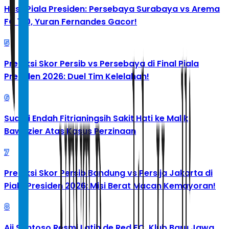
Hasil Piala Presiden: Persebaya Surabaya vs Arema
FC 1-0, Yuran Fernandes Gacor!
5
Prediksi Skor Persib vs Persebaya di Final Piala
Presiden 2026: Duel Tim Kelelahan!
6
Suami Endah Fitrianingsih Sakit Hati ke Malik
Bawazier Atas Kasus Perzinaan
7
Prediksi Skor Persib Bandung vs Persija Jakarta di
Piala Presiden 2026: Misi Berat Macan Kemayoran!
8
Aji Santoso Resmi Latih de Red FC, Klub Baru Jawa