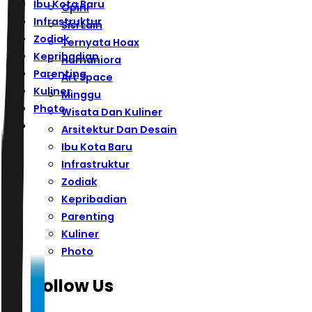
Ibu Kota Baru
Opini
Infrastruktur
Sisi Lain
Zodiak
Ternyata Hoax
Kepribadian
Humaniora
Parenting
Art Space
Kuliner
Minggu
Photo
Wisata Dan Kuliner
Arsitektur Dan Desain
Ibu Kota Baru
Infrastruktur
Zodiak
Kepribadian
Parenting
Kuliner
Photo
Follow Us