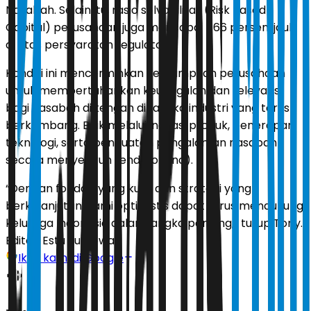
Nasabah. Selain itu, rasio solvabilitas (Risk Based
Capital) perusahaan juga mencapai 466 persen, jauh
di atas persyaratan regulator.
Kondisi ini mencerminkan kemampuan perusahaan
untuk mempertahankan keunggulan dan relevansi
bagi nasabah di tengah dinamika industri yang terus
berkembang. Baik melalui inovasi produk, penerapan
teknologi, serta penguatan pengalaman nasabah
secara menyeluruh (end-to-end).
“Dengan fondasi yang kuat dan strategi yang
berkelanjutan, kami optimistis dapat terus mendukung
keluarga Indonesia dalam jangka panjang,” tutup Tony.
Editor:
Estu Suryowati
Ikuti kami di Google