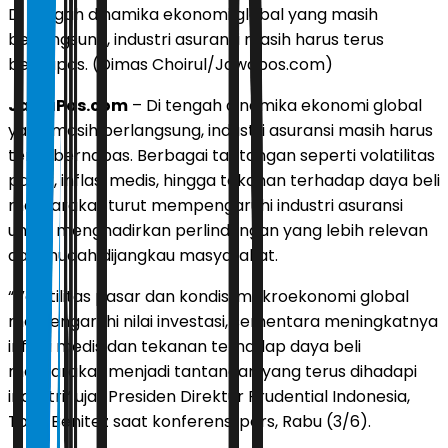
Di tengah dinamika ekonomi global yang masih
berlangsung, industri asuransi masih harus terus
bernapas. (Dimas Choirul/Jawapos.com)
JawaPos.com
– Di tengah dinamika ekonomi global
yang masih berlangsung, industri asuransi masih harus
terus bernapas. Berbagai tantangan seperti volatilitas
pasar, inflasi medis, hingga tekanan terhadap daya beli
masyarakat turut mempengaruhi industri asuransi
untuk menghadirkan perlindungan yang lebih relevan
dan mudah dijangkau masyarakat.
“Volatilitas pasar dan kondisi makroekonomi global
memengaruhi nilai investasi, sementara meningkatnya
inflasi medis dan tekanan terhadap daya beli
masyarakat menjadi tantangan yang terus dihadapi
industri” ujar Presiden Direktur Prudential Indonesia,
Tony Benitez saat konferensi pers, Rabu (3/6).