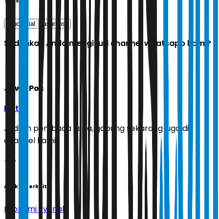
Tags
prudential
asuransi
Sudahkah Anda mengikuti channel whatsapp kami?
Jawa Pos
Ikuti
Jadilah pembaca setia, gabung sekarang juga di
channel kami!
Artikel Terkait
Ekonomi Syariah