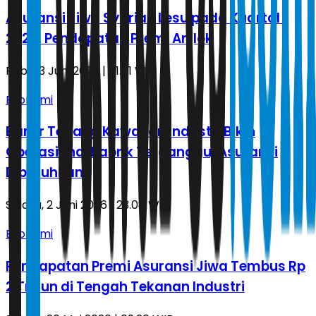
Asuransi Jiwa Syariah Lesu pada Kuartal I
2026, Pendapatan Premi Anjlok
Rabu, 3 Juni 2026 | 01.01 WIB
Ekonomi
Banjir Terjang Kawasan Industri Bikin
Operasional Pabrik Terganggu, Asuransi
Dibutuhkan
Selasa, 2 Juni 2026 | 23.08 WIB
Ekonomi
Pendapatan Premi Asuransi Jiwa Tembus Rp
2 Triliun di Tengah Tekanan Industri