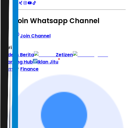
Join Whatsapp Channel
Join Channel
Hari ini
|
Indeks Berita
Zetizen
Learning Hub
Iklan Jitu
Home
Finance