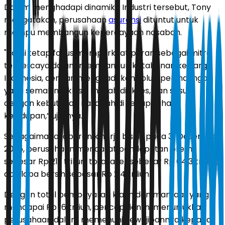
Dalam menghadapi dinamika Industri tersebut, Tony
mengatakan, perusahaan
asuransi
dituntut untuk
mampu membangun kepercayaan nasabah.
"Kami tetap fokus memperkuat peran sebagai mitra
terpercaya dalam membangun ketahanan keluarga
Indonesia, dengan menghadirkan solusi perlindungan
yang semakin inklusif, mudah diakses, dan sesuai
dengan kebutuhan nasabah di setiap tahap
kehidupan,” ujarnya.
Sebagaimana laporan kinerja bisnis pada 31 Desember
2025, perusahaan mencatat pendapatan premi
sebesar Rp 21,1 triliun, total aset sebesar Rp 64,3 triliun,
dan laba bersih sebesar Rp 2,4 triliun.
Dengan total pembayaran klaim dan manfaat yang
mencapai Rp 16 triliun, pencapaian ini menunjukkan
perusahaan dalam memenuhi kewajibannya kepada