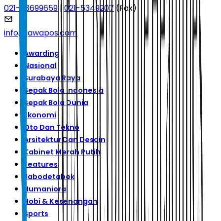
021-53699659
|
021-5349207
(Fax)
info@jawapos.com
Awarding
Nasional
Surabaya Raya
Sepak Bola Indonesia
Sepak Bola Dunia
Ekonomi
Oto Dan Tekno
Arsitektur Dan Desain
Kabinet Merah Putih
Features
Jabodetabek
Humaniora
Hobi & Kesenangan
Sports