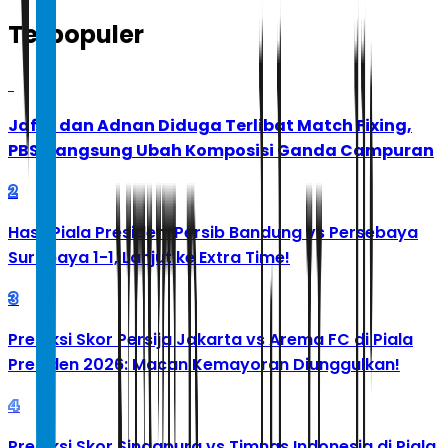
Terpopuler
1
Jafar dan Adnan Diduga Terlibat Match Fixing,
PBSI Langsung Ubah Komposisi Ganda Campuran
2
Hasil Piala Presiden: Persib Bandung vs Persebaya
Surabaya 1-1, Lanjut ke Extra Time!
3
Prediksi Skor Persija Jakarta vs Arema FC di Piala
Presiden 2026: Macan Kemayoran Diunggulkan!
4
Prediksi Skor Singapura vs Timnas Indonesia di Piala