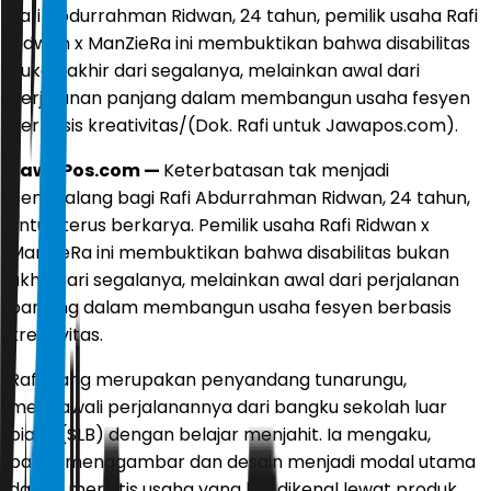
Rafi Abdurrahman Ridwan, 24 tahun, pemilik usaha Rafi
Ridwan x ManZieRa ini membuktikan bahwa disabilitas
bukan akhir dari segalanya, melainkan awal dari
perjalanan panjang dalam membangun usaha fesyen
berbasis kreativitas/(Dok. Rafi untuk Jawapos.com).
JawaPos.com —
Keterbatasan tak menjadi
penghalang bagi Rafi Abdurrahman Ridwan, 24 tahun,
untuk terus berkarya. Pemilik usaha Rafi Ridwan x
ManZieRa ini membuktikan bahwa disabilitas bukan
akhir dari segalanya, melainkan awal dari perjalanan
panjang dalam membangun usaha fesyen berbasis
kreativitas.
Rafi, yang merupakan penyandang tunarungu,
mengawali perjalanannya dari bangku sekolah luar
biasa (SLB) dengan belajar menjahit. Ia mengaku,
bakat menggambar dan desain menjadi modal utama
dalam merintis usaha yang kini dikenal lewat produk