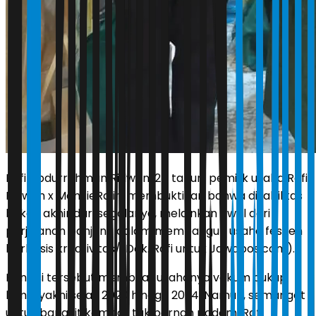
Rafi Abdurrahman Ridwan, 24 tahun, pemilik usaha Rafi
Ridwan x ManZieRa ini membuktikan bahwa disabilitas
bukan akhir dari segalanya, melainkan awal dari
perjalanan panjang dalam membangun usaha fesyen
berbasis kreativitas/(Dok. Rafi untuk Jawapos.com).
Kondisi tersebut membuat usahanya vakum cukup
lama, yakni sejak 2020 hingga 2024. Namun, semangat
untuk bangkit kembali tak pernah padam. Rafi