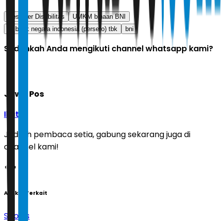
Desainer Disabilitas
UMKM binaan BNI
pt bank negara indonesia (persero) tbk
bni
Sudahkah Anda mengikuti channel whatsapp kami?
Jawa Pos
Ikuti
Jadilah pembaca setia, gabung sekarang juga di
channel kami!
Artikel Terkait
Sports