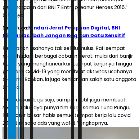
penghargaan dari BNI 7 Entrepreanur Heroes 2016,”
tuturnya.
Hindari Jerat Penipuan Digital, BNI
Baca Juga:
Minta Nasabah Jangan Bagikan Data Sensitif
Perjalanan usahanya tak selalu mulus. Rafi sempat
menghadapi berbagai cobaan berat, mulai dari banjir
besar yang menghancurkan tempat kerjanya hingga
pandemi Covid-19 yang membuat aktivitas usahanya
terhenti. Bahkan, ia juga kehilangan salah satu anggota
timnya.
“Dulu desain baju saja, sampai motif juga membuat
sendiri. Lalu saya punya tim kerja semua Tuna Rungu,
lalu banjir besar habis semua tempat kerja lalu covid
2020 tim saya ada yang wafat,” ungkapnya.