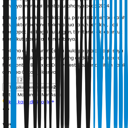
akhirnya memulai kembali usahanya pada 2024.
Dalam proses kebangkitan itu, peran BNI menjadi salah
satu faktor penting. Selama dua tahun terakhir, Rafi
mendapat berbagai dukungan, terutama akses untuk
mengikuti pameran tanpa biaya.
“Selama dua tahun ini (saya mulai penjualan lagi) saya
dapat mengikuti pameran yang diadakan BNI secara
free contoh BNI Expo, Dhawafest, Bazaar di Ditjen Pajak
dan Bea Cukai,” jelasnya.
1
2
2
Tampilkan semua halaman
Editor:
Mohamad Nur Asikin
Ikuti kami di Google
Tags