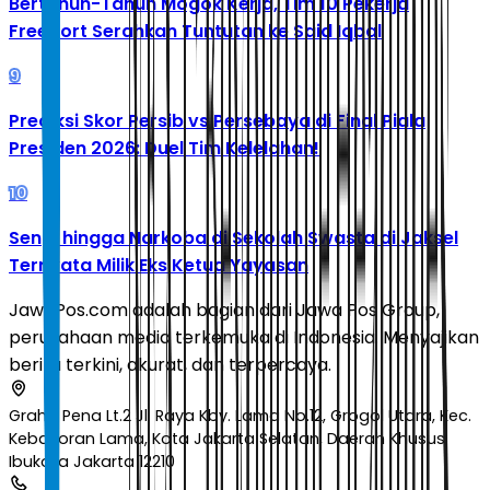
Bertahun-Tahun Mogok Kerja, Tim 10 Pekerja
Freeport Serahkan Tuntutan ke Said Iqbal
9
Prediksi Skor Persib vs Persebaya di Final Piala
Presiden 2026: Duel Tim Kelelahan!
10
Senpi hingga Narkoba di Sekolah Swasta di Jaksel
Ternyata Milik Eks Ketua Yayasan
JawaPos.com adalah bagian dari Jawa Pos Group,
perusahaan media terkemuka di Indonesia. Menyajikan
berita terkini, akurat, dan terpercaya.
Graha Pena Lt.2 Jl. Raya Kby. Lama No.12, Grogol Utara, Kec.
Kebayoran Lama, Kota Jakarta Selatan, Daerah Khusus
Ibukota Jakarta 12210