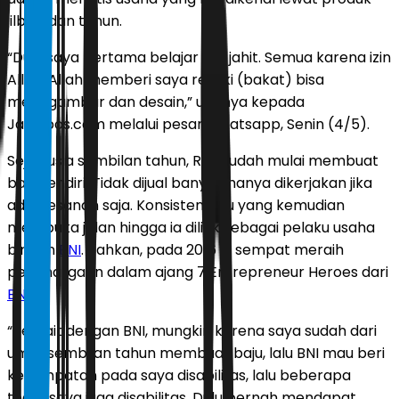
jilbab dan tenun.
“Dulu saya pertama belajar SLB jahit. Semua karena izin
Allah. Allah memberi saya rezeki (bakat) bisa
menggambar dan desain,” ujarnya kepada
Jawapos.com melalui pesan whatsapp, Senin (4/5).
Sejak usia sembilan tahun, Rafi sudah mulai membuat
baju sendiri. Tidak dijual banyak hanya dikerjakan jika
ada pesanan saja. Konsistensi itu yang kemudian
membuka jalan hingga ia dilirik sebagai pelaku usaha
binaan
BNI
. Bahkan, pada 2016 ia sempat meraih
penghargaan dalam ajang 7 Entrepreneur Heroes dari
BNI
.
“Terkait dengan BNI, mungkin karena saya sudah dari
umur sembilan tahun membuat baju, lalu BNI mau beri
kesempatan pada saya disabilitas, lalu beberapa
team saya juga disabilitas. Dulu pernah mendapat