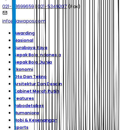
021-53699659
|
021-5349207
(Fax)
info@jawapos.com
Awarding
Nasional
Surabaya Raya
Sepak Bola Indonesia
Sepak Bola Dunia
Ekonomi
Oto Dan Tekno
Arsitektur Dan Desain
Kabinet Merah Putih
Features
Jabodetabek
Humaniora
Hobi & Kesenangan
Sports