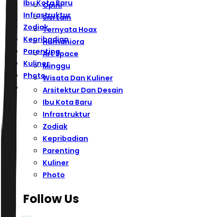
Ibu Kota Baru
Opini
Infrastruktur
Sisi Lain
Zodiak
Ternyata Hoax
Kepribadian
Humaniora
Parenting
Art Space
Kuliner
Minggu
Photo
Wisata Dan Kuliner
Arsitektur Dan Desain
Ibu Kota Baru
Infrastruktur
Zodiak
Kepribadian
Parenting
Kuliner
Photo
Follow Us