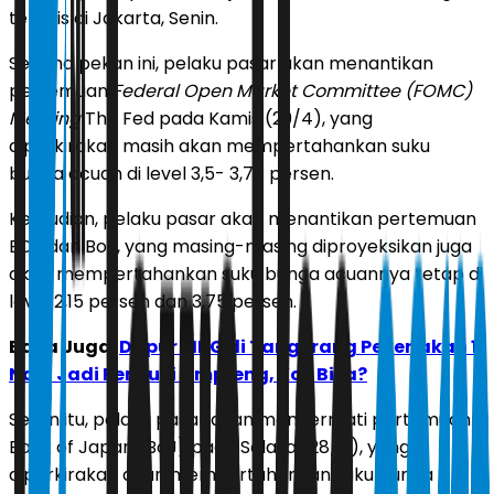
tertulis di Jakarta, Senin.
Selama pekan ini, pelaku pasar akan menantikan
pertemuan
Federal Open Market Committee (FOMC)
Meeting
The Fed pada Kamis (29/4), yang
diperkirakan masih akan mempertahankan suku
bunga acuan di level 3,5- 3,75 persen.
Kemudian, pelaku pasar akan menantikan pertemuan
ECB dan BoE, yang masing-masing diproyeksikan juga
akan mempertahankan suku bunga acuannya tetap di
level 2,15 persen dan 3,75 persen.
Baca Juga:
Dapur MBG di Tangerang Pekerjakan 11
Napi Jadi Pencuci Ompreng, Kok Bisa?
Selain itu, pelaku pasar akan mencermati pertemuan
Bank of Japan (BoJ) pada Selasa (28/4), yang
diperkirakan akan mempertahankan suku bunga