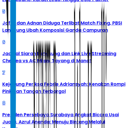
5
Jafar dan Adnan Diduga Terlibat Match Fixing, PBSI
Langsung Ubah Komposisi Ganda Campuran
6
Jadwal Siaran Langsung dan Link Live Streaming
Chelsea vs AC Milan, Tayang di Mana?
7
Kejagung Periksa Febrie Adriansyah: Kenakan Rompi
Pink dan Tangan Terborgol
8
Presiden Persebaya Surabaya Angkat Bicara Usai
Juara, Azrul Ananda: Menuju Bintang Melalui