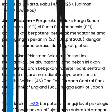
Indonesia, Jakarta, Rabu (4/3/2026). (Salman
Toyibi/Jawa Pos)
JawaPos.com -
Pergerakan Indeks Harga Saham
Gabungan (IHSG) di Bursa Efek Indonesia (BEI)
diperkirakan berpotensi bergerak mendatar selama
perdagangan pekan ini (27-30 April 2026), dengan
sentimen utama berasal dari tingkat global.
Kepala Riset Phintraco Sekuritas Ratna Lim
mengatakan, pelaku pasar selama pekan ini akan
mencermati arah kebijakan moneter bank sentral di
berbagai negara maju, diantaranya bank sentral
Amerika Serikat (AS) The Fed, Europan Central Bank
(ECB), Bank of England (BoE), hingga Bank of Japan
(BoJ).
"Diperkirakan
IHSG
berpotensi menguji level psikologis
di 7.000 pada pekan ini," ujar Ratna dalam keterangan