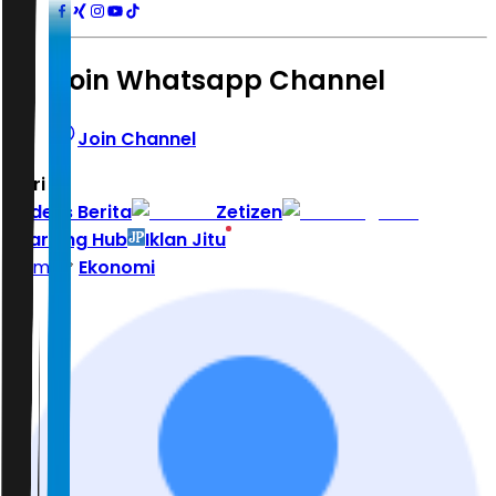
Join Whatsapp Channel
Join Channel
Hari ini
|
Indeks Berita
Zetizen
Learning Hub
Iklan Jitu
Home
Ekonomi