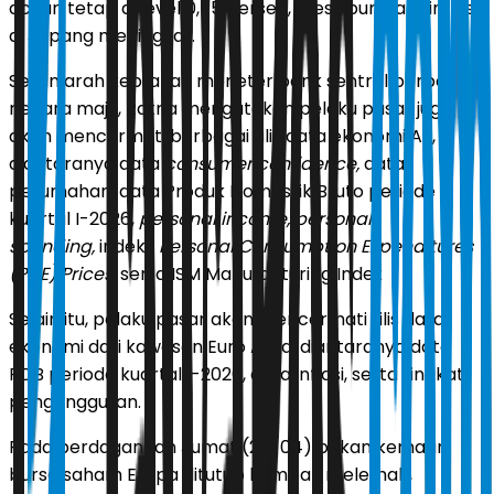
acuan tetap di level 0,75 persen, meskipun data inflasi
di Jepang meningkat.
Selain arah kebijakan moneter bank sentral berbagai
negara maju, Ratna mengatakan pelaku pasar juga
akan mencermati berbagai rilis data ekonomi AS,
diantaranya data
consumer confidence,
data
perumahan, data Produk Domestik Bruto periode
kuartal I-2026,
personal income, personal
spending,
indeks
Personal Consumption Expenditures
(PCE) Prices,
serta ISM Manufacturing Index
Selain itu, pelaku pasar akan mencermati rilis data
ekonomi dari kawasan Euro Area, diantaranya data
PDB periode kuartal I-2026, data inflasi, serta tingkat
pengangguran.
Pada perdagangan Jumat (24/04) pekan kemarin,
bursa saham Eropa ditutup kompak melemah,