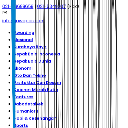
021-53699659
|
021-5349207
(Fax)
info@jawapos.com
Awarding
Nasional
Surabaya Raya
Sepak Bola Indonesia
Sepak Bola Dunia
Ekonomi
Oto Dan Tekno
Arsitektur Dan Desain
Kabinet Merah Putih
Features
Jabodetabek
Humaniora
Hobi & Kesenangan
Sports