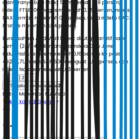
diantaranya Euro Stoxx 50 melemah 0,19 persen,
indeks FTSE 100 Inggris melemah 0,75 persen, indeks
DAX Jerman melemah 0,11 persen, serta indeks CAC
Prancis melemah 0,84 persen.
Bursa saham AS di Wall Street ditutup variatif pada
Jumat (24/04), diantaranya indeks Dow Jones
Industrial Average melemah 0,16 persen ke posisi
49.230,71, indeks S&P 500 menguat 0,80 persen, dan
indeks Nasdaq menguat 1,63 persen.
1
2
2
Tampilkan semua halaman
Editor:
Mohamad Nur Asikin
Ikuti kami di Google
Tags