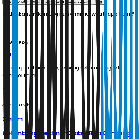
arah moneter global
pergerakan harga saham
ihsg
Sudahkah Anda mengikuti channel whatsapp kami?
Jawa Pos
Ikuti
Jadilah pembaca setia, gabung sekarang juga di
channel kami!
Artikel Terkait
Ekonomi
Gelombang Sentimen Global Bisa Guncang