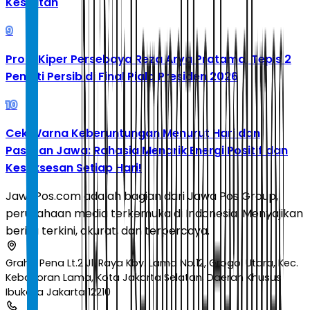
Kesulitan
9
Profil Kiper Persebaya Reza Arya Pratama, Tepis 2
Penalti Persib di Final Piala Presiden 2026
10
Cek Warna Keberuntungan Menurut Hari dan
Pasaran Jawa: Rahasia Menarik Energi Positif dan
Kesuksesan Setiap Hari!
JawaPos.com adalah bagian dari Jawa Pos Group,
perusahaan media terkemuka di Indonesia. Menyajikan
berita terkini, akurat, dan terpercaya.
Graha Pena Lt.2 Jl. Raya Kby. Lama No.12, Grogol Utara, Kec.
Kebayoran Lama, Kota Jakarta Selatan, Daerah Khusus
Ibukota Jakarta 12210