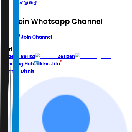
Join Whatsapp Channel
Join Channel
Hari ini
|
Indeks Berita
Zetizen
Learning Hub
Iklan Jitu
Home
Bisnis