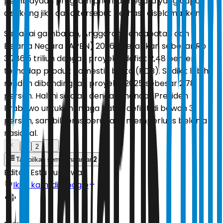
pembiayaan program prioritas negara yang dapat
disokong jika dana tersebut berhasil diselamatkan.
Sebagai gambaran, Anggaran Pendapatan dan
Belanja Negara (APBN) 2026 ditetapkan sebesar Rp
3.786,5 triliun dengan proyeksi defisit 2,48 persen
terhadap produk domestik bruto (PDB). Sedikit lebih
rendah dibandingkan proyeksi 2025 sebesar 2,78
persen.
Hal ini sejalan dengan mandat Presiden
Prabowo untuk menjaga batas defisit di bawah 3
persen, sambil terus berupaya memperluas belanja
nasional.
1
2
2
Tampilkan semua halaman
Editor:
Estu Suryowati
Ikuti kami di Google