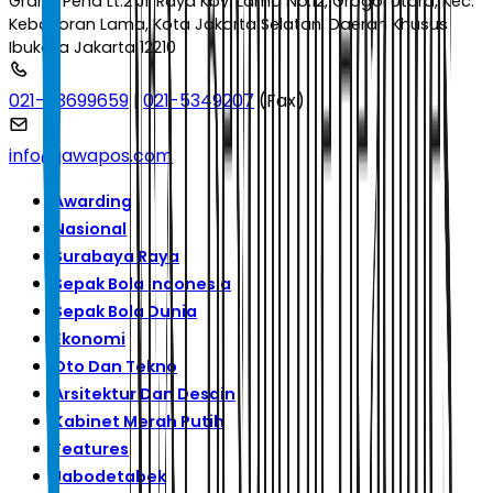
Graha Pena Lt.2 Jl. Raya Kby. Lama No.12, Grogol Utara, Kec.
Kebayoran Lama, Kota Jakarta Selatan, Daerah Khusus
Ibukota Jakarta 12210
021-53699659
|
021-5349207
(Fax)
info@jawapos.com
Awarding
Nasional
Surabaya Raya
Sepak Bola Indonesia
Sepak Bola Dunia
Ekonomi
Oto Dan Tekno
Arsitektur Dan Desain
Kabinet Merah Putih
Features
Jabodetabek