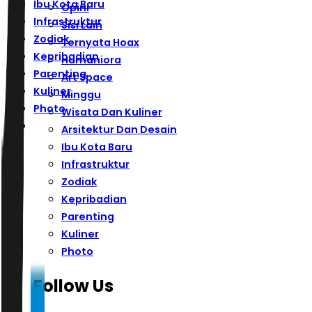
Ibu Kota Baru
Opini
Infrastruktur
Sisi Lain
Zodiak
Ternyata Hoax
Kepribadian
Humaniora
Parenting
Art Space
Kuliner
Minggu
Photo
Wisata Dan Kuliner
Arsitektur Dan Desain
Ibu Kota Baru
Infrastruktur
Zodiak
Kepribadian
Parenting
Kuliner
Photo
Follow Us