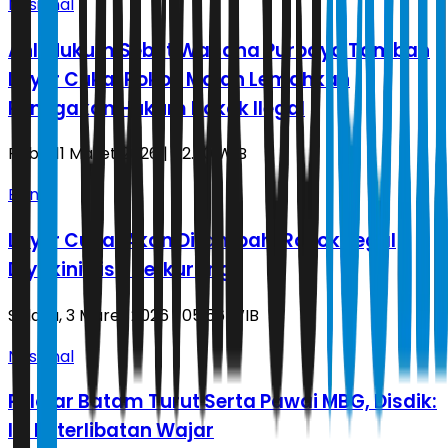
Nasional
Ahli Hukum Sebut Wacana Purbaya Tambah
Layer Cukai Rokok Malah Lemahkan
Penegakan Hukum Rokok Ilegal
Rabu, 11 Maret 2026 | 02.30 WIB
Bisnis
Layer Cukai Akan Ditambah, Rokok Ilegal
Diyakini Bisa Berkurang
Selasa, 3 Maret 2026 | 05.56 WIB
Nasional
Pelajar Batam Turut Serta Pawai MBG, Disdik:
Ini Keterlibatan Wajar