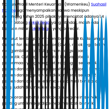
Namun, Wakil Menteri Keuangan (Wamenkeu)
Suahasil
Nazara
juga menyampaikan bahwa meskipun
sepanjang tahun 2025 pihaknya mencatat adanya 1,4
miliar batang
rokok ilegal
yang ditindak, masih ada
belasan miliar
rokok ilegal
yang beredar.
Menurut lembaga
think-tank
berbasis di Kuala Lumpur,
Center for Market Education (CME), rokok ilegal telah
mengambil sekitar 10,8 persen pangsa pasar
domestik. CME juga mencatat bahwa potensi
penerimaan yang hilang setara dengan sekitar 14
persen dari total belanja kesehatan nasional, hampir 4
persen dari anggaran pendidikan, serta sekitar 12
persen dari total penerimaan cukai hasil tembakau
yang sudah dikumpulkan negara.
Kebocoran potensi pendapatan negara ini semakin
penting untuk menjadi perhatian, sebab banyak