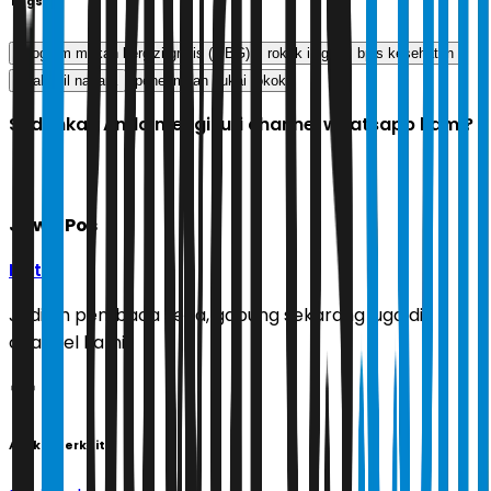
Tags
Program makan bergizi gratis (MBG)
rokok ilegal
bpjs kesehatan
suahasil nazara
penerimaan cukai rokok
Sudahkah Anda mengikuti channel whatsapp kami?
Jawa Pos
Ikuti
Jadilah pembaca setia, gabung sekarang juga di
channel kami!
Artikel Terkait