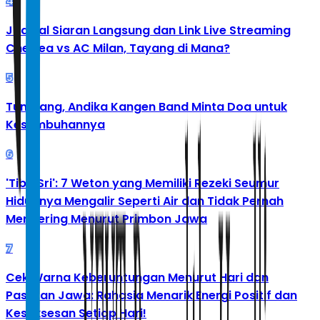
4
Jadwal Siaran Langsung dan Link Live Streaming
Chelsea vs AC Milan, Tayang di Mana?
5
Tumbang, Andika Kangen Band Minta Doa untuk
Kesembuhannya
6
'Tibo Sri': 7 Weton yang Memiliki Rezeki Seumur
Hidupnya Mengalir Seperti Air dan Tidak Pernah
Mengering Menurut Primbon Jawa
7
Cek Warna Keberuntungan Menurut Hari dan
Pasaran Jawa: Rahasia Menarik Energi Positif dan
Kesuksesan Setiap Hari!