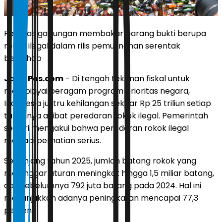
Petugas gabungan membakar barang bukti berupa
rokok ilegal dalam rilis pemusnahan serentak
bertahap
JawaPos.com
- Di tengah tekanan fiskal untuk
membiayai beragam program prioritas negara,
Indonesia justru kehilangan sekitar Rp 25 triliun setiap
tahunnya akibat peredaran rokok ilegal. Pemerintah
sendiri mengakui bahwa peredaran rokok ilegal
menjadi perhatian serius.
Sepanjang tahun 2025, jumlah batang rokok yang
melanggar aturan meningkat hingga 1,5 miliar batang,
dari sebelumnya 792 juta batang pada 2024. Hal ini
menunjukkan adanya peningkatan mencapai 77,3
persen.