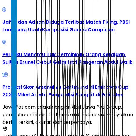
8
Jafar dan Adnan Diduga Terlibat Match Fixing, PBSI
Langsung Ubah Komposisi Ganda Campuran
9
Perilaku Menantu Tak Cerminkan Orang Kerajaan,
Sultan Brunei Cabut Gelar Istri Pangeran Abdul Malik
10
Prediksi Skor Arsenal vs Dortmund di Emirates Cup
2026: Mikel Arteta Punya Misi Bangkit di Emirates
JawaPos.com adalah bagian dari Jawa Pos Group,
perusahaan media terkemuka di Indonesia. Menyajikan
berita terkini, akurat, dan terpercaya.