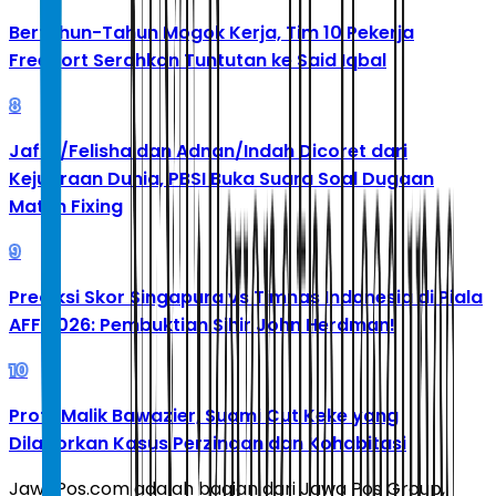
Bertahun-Tahun Mogok Kerja, Tim 10 Pekerja
Freeport Serahkan Tuntutan ke Said Iqbal
8
Jafar/Felisha dan Adnan/Indah Dicoret dari
Kejuaraan Dunia, PBSI Buka Suara Soal Dugaan
Match Fixing
9
Prediksi Skor Singapura vs Timnas Indonesia di Piala
AFF 2026: Pembuktian Sihir John Herdman!
10
Profil Malik Bawazier, Suami Cut Keke yang
Dilaporkan Kasus Perzinaan dan Kohabitasi
JawaPos.com adalah bagian dari Jawa Pos Group,