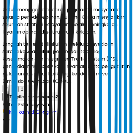
Untuk menjaga kelancaran perjalanan masyarakat
selama periode Lebaran, Hutama Karya menyiapkan
sejumlah strategi pelayanan melalui peningkatan
layanan operasi di seluruh ruas kelolaan.
Langkah tersebut dilakukan melalui penyediaan
sarana keselamatan, penerapan teknologi
keselamatan dan Integrated Traffic System (ITS),
penyediaan
rest area
yang nyaman, serta pengetatan
pelaksanaan putar balik bagi kendaraan Over
Dimension Over Load (ODOL).
1
2
2
Tampilkan semua halaman
Editor:
Estu Suryowati
Ikuti kami di Google