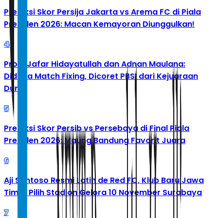
Prediksi Skor Persija Jakarta vs Arema FC di Piala
Presiden 2026: Macan Kemayoran Diunggulkan!
4
Profil Jafar Hidayatullah dan Adnan Maulana:
Diduga Match Fixing, Dicoret PBSI dari Kejuaraan
Dunia
5
Prediksi Skor Persib vs Persebaya di Final Piala
Presiden 2026: Maung Bandung Favorit Juara
6
Aji Santoso Resmi Latih de Red FC, Klub Baru Jawa
Timur Pilih Stadion Gelora 10 November Surabaya
7