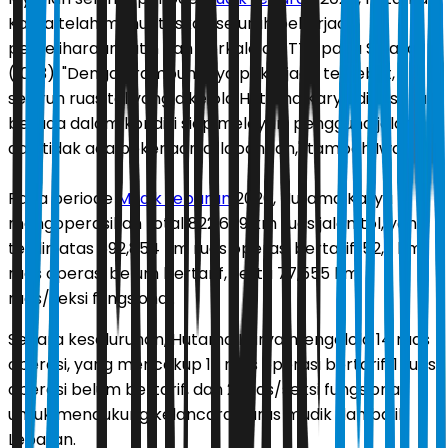
Karya telah menuntaskan seluruh pekerjaan
pemeliharaan rutin dan berkala di JTTS pada Selasa
(10/3). "Dengan rampungnya pekerjaan tersebut,
seluruh ruas tol yang dikelola Hutama Karya dipastikan
berada dalam kondisi siap melayani pengguna jalan
dan tidak ada pekerjaan di lapangan," tambah Iwan.
Pada periode
Mudik Lebaran
2026, Hutama Karya
mengoperasikan total 822,609 km ruas jalan tol, yang
terdiri atas 692,854 km ruas operasi bertarif, 52,2 km
ruas operasi belum bertarif, serta 77,555 km
ruas/seksi fungsional.
Secara keseluruhan, Hutama Karya mengelola 14 ruas
operasi, yang mencakup 12 ruas operasi bertarif, 1 ruas
operasi belum bertarif, dan 2 ruas/seksi fungsional
untuk mendukung kelancaran arus mudik dan balik
Lebaran.