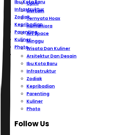
Ibu Kota Baru
Opini
Infrastruktur
Sisi Lain
Zodiak
Ternyata Hoax
Kepribadian
Humaniora
Parenting
Art Space
Kuliner
Minggu
Photo
Wisata Dan Kuliner
Arsitektur Dan Desain
Ibu Kota Baru
Infrastruktur
Zodiak
Kepribadian
Parenting
Kuliner
Photo
Follow Us