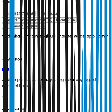
Tags
Idul Fitri 1447 Hijriah
mudik lebaran
Jalan Tol Trans Sumatera (JTTS)
lebaran 2026
PT Hutama Karya (Persero)
Sudahkah Anda mengikuti channel whatsapp kami?
Jawa Pos
Ikuti
Jadilah pembaca setia, gabung sekarang juga di
channel kami!
Artikel Terkait