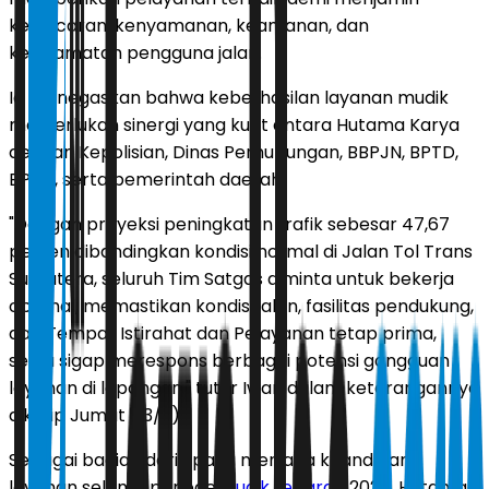
kelancaran, kenyamanan, keamanan, dan
keselamatan pengguna jalan.
Ia menegaskan bahwa keberhasilan layanan mudik
memerlukan sinergi yang kuat antara Hutama Karya
dengan Kepolisian, Dinas Perhubungan, BBPJN, BPTD,
BPBD, serta pemerintah daerah.
"Dengan proyeksi peningkatan trafik sebesar 47,67
persen dibandingkan kondisi normal di Jalan Tol Trans
Sumatera, seluruh Tim Satgas diminta untuk bekerja
optimal, memastikan kondisi jalan, fasilitas pendukung,
dan Tempat Istirahat dan Pelayanan tetap prima,
serta sigap merespons berbagai potensi gangguan
layanan di lapangan," tutur Iwan dalam keterangannya
dikutip Jumat (13/3).
Sebagai bagian dari upaya menjaga keandalan
layanan selama periode
Mudik Lebaran
2026, Hutama