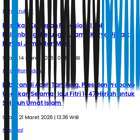
Infrastruktur
Pastikan Kesiapan Fungsional Tol
Palembang-Betung, Hutama Karya Uji Laik
Fungsi Jembatan Musi V
Sabtu, 14 Maret 2026 | 04.12 WIB
Hijrah Ramadan
Lebaran di Aceh Tamiang, Presiden Prabowo
Ucapkan Selamat Idul Fitri 1447 Hijriah untuk
Seluruh Umat Islam
Sabtu, 21 Maret 2026 | 13.36 WIB
Nasional