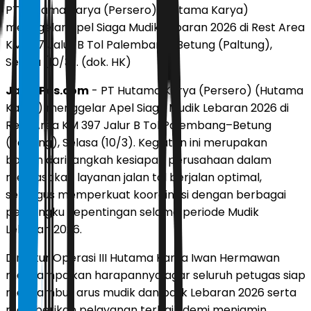
PT Hutama Karya (Persero) (Hutama Karya)
menggelar Apel Siaga Mudik Lebaran 2026 di Rest Area
KM 397 Jalur B Tol Palembang–Betung (Paltung),
Selasa (10/3). (dok. HK)
JawaPos.com
- PT Hutama Karya (Persero) (Hutama
Karya) menggelar Apel Siaga Mudik Lebaran 2026 di
Rest Area KM 397 Jalur B Tol Palembang–Betung
(Paltung), Selasa (10/3). Kegiatan ini merupakan
bagian dari langkah kesiapan perusahaan dalam
memastikan layanan jalan tol berjalan optimal,
sekaligus memperkuat koordinasi dengan berbagai
pemangku kepentingan selama periode Mudik
Lebaran 2026.
Direktur Operasi III Hutama Karya Iwan Hermawan
menyampaikan harapannya agar seluruh petugas siap
menyambut arus mudik dan balik Lebaran 2026 serta
memberikan pelayanan terbaik demi menjamin