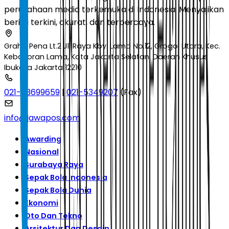
perusahaan media terkemuka di Indonesia. Menyajikan
berita terkini, akurat, dan terpercaya.
Graha Pena Lt.2 Jl. Raya Kby. Lama No.12, Grogol Utara, Kec.
Kebayoran Lama, Kota Jakarta Selatan, Daerah Khusus
Ibukota Jakarta 12210
021-53699659
|
021-5349207
(Fax)
info@jawapos.com
Awarding
Nasional
Surabaya Raya
Sepak Bola Indonesia
Sepak Bola Dunia
Ekonomi
Oto Dan Tekno
Arsitektur Dan Desain