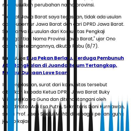
mengusulkan perubahan nama provinsi.
"Rakyat Jawa Barat saya tegaskan, tidak ada usulan
dari Gubernur Jawa Barat dan dari DPRD Jawa Barat.
Semuanya itu usulan dari Komunitas Pengkaji
Penggantian Nama Provinsi Jawa Barat," ujar Ono
dalam keterangannya, dikutip Rabu (8/7).
Dua Pekan Berlalu, Terduga Pembunuh
Baca Juga:
ASN Bangkalan di Juanda Belum Tertangkap,
Muncul Dugaan Love Scam
Ia menjelaskan, surat dari komunitas tersebut
ditujukan kepada Ketua DPRD Jawa Barat Buky
Wibawa Karya Guna dan ditandatangani oleh
Koordinator Adji Esa Putra, Sekretaris Dani Kurniawan,
serta Prof. Asep Saeful Muhtadi sebagai penanggung
jawab kajian.