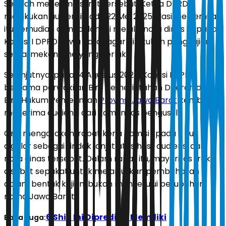
Setelah menerima surat tersebut, Ketua DPRD
melakukan audiensi pada 22 Mei 2025. Hasil pertemuan
itu kemudian ditindaklanjuti melalui nota dinas kepada
Komisi I DPRD Jawa Barat agar dilakukan pengkajian
sesuai mekanisme yang berlaku.
Selanjutnya, pada 14 Agustus 2025, Komisi I DPRD
bersama perwakilan Biro Pemerintahan Daerah dan
Biro Hukum Pemerintah
Provinsi Jawa Barat
kembali
menerima audiensi dari komunitas pengusul.
Ono mengatakan, rapat kerja Komisi I pada 2 Juli
digelar sebagai tindak lanjut atas hasil audiensi dan
nota dinas tersebut. Dalam rapat itu, mayoritas fraksi
disebut sepakat untuk melanjutkan pembahasan
dalam bentuk kajian, bukan menyetujui perubahan
nama Jawa Barat.
6 Shio Ini Diprediksi Memiliki
Baca Juga: