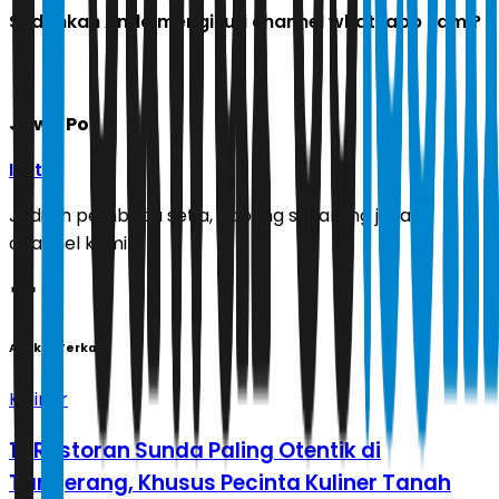
Sudahkah Anda mengikuti channel whatsapp kami?
Jawa Pos
Ikuti
Jadilah pembaca setia, gabung sekarang juga di
channel kami!
Artikel Terkait
Kuliner
17 Restoran Sunda Paling Otentik di
Tangerang, Khusus Pecinta Kuliner Tanah