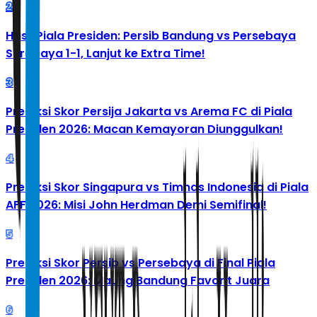
2
Hasil Piala Presiden: Persib Bandung vs Persebaya
Surabaya 1-1, Lanjut ke Extra Time!
3
Prediksi Skor Persija Jakarta vs Arema FC di Piala
Presiden 2026: Macan Kemayoran Diunggulkan!
4
Prediksi Skor Singapura vs Timnas Indonesia di Piala
AFF 2026: Misi John Herdman Demi Semifinal!
5
Prediksi Skor Persib vs Persebaya di Final Piala
Presiden 2026: Maung Bandung Favorit Juara
6