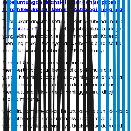
Keberuntungan Finansial Besar dan Berpotensi
Meraih Kesuksesan Menurut Astrologi Tionghoa
"Jadi bukan langsung setuju terkait perubahan nama
Provinsi Jawa Barat
, tapi setuju untuk dilakukan kajian
yang lebih mendalam, lebih komprehensif. Karena
memang mekanismenya harus dibahas berdasarkan
prosedur sesuai tata tertib di DPRD," katanya.
Menurut Ono, kajian tersebut harus
mempertimbangkan berbagai aspek, mulai dari
yuridis, historis, sosiologis, budaya hingga ekonomi. Ia
juga menilai perubahan nama daerah berpotensi
membutuhkan biaya besar sehingga harus dikaji
secara matang.
Selain itu, ia menegaskan keputusan apa pun tidak bisa
diambil tanpa persetujuan masyarakat Jawa Barat
secara menyeluruh. Pasalnya, tidak semua daerah di