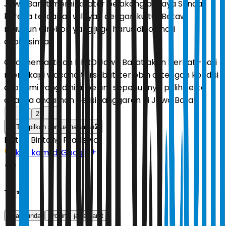
Jawa Barat memiliki latar belakang budaya Sunda
karena terdapat wilayah dengan kultur Betawi
maupun Cirebon yang juga harus dihormati
aspirasinya.
Ono memastikan DPRD Jawa Barat akan berhati-hati
menyikapi wacana tersebut, terlebih di tengah kondisi
ekonomi yang dinilai belum sepenuhnya pulih serta
adanya ancaman defisit anggaran di Jawa Barat.
1
2
2
Tampilkan semua halaman
Editor:
Bintang Pradewo
Ikuti kami di Google
Tags
tatar sunda
provinsi jawa barat