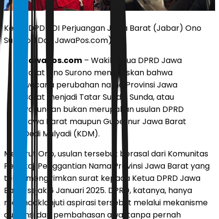
Ketua DPD PDI Perjuangan Jawa Barat (Jabar) Ono
Surono. (Dok JawaPos.com)
JawaPos.com
– Wakil Ketua DPRD Jawa
Barat Ono Surono menegaskan bahwa
wacana perubahan nama Provinsi Jawa
Barat menjadi Tatar Sunda, Sunda, atau
Pasundan bukan merupakan usulan DPRD
Jawa Barat maupun Gubernur Jawa Barat
Dedi Mulyadi (KDM).
Menurut Ono, usulan tersebut berasal dari Komunitas
Pengkaji Penggantian Nama Provinsi Jawa Barat yang
telah mengirimkan surat kepada Ketua DPRD Jawa
Barat sejak 6 Januari 2025. DPRD, katanya, hanya
menindaklanjuti aspirasi tersebut melalui mekanisme
audiensi dan pembahasan awal tanpa pernah