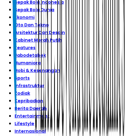
Sepak Bola Indonesia
Sepak Bola Dunia
Ekonomi
Oto Dan Tekno
Arsitektur Dan Desain
Kabinet Merah Putih
Features
Jabodetabek
Humaniora
Hobi & Kesenangan
Sports
Infrastruktur
Zodiak
Kepribadian
Berita Daerah
Entertainment
Lifestyle
Internasional