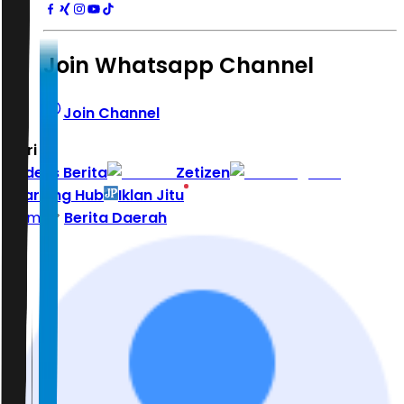
Join Whatsapp Channel
Join Channel
Hari ini
|
Indeks Berita
Zetizen
Learning Hub
Iklan Jitu
Home
Berita Daerah