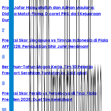
Profil Jafar Hidayatullah dan Adnan Maulana:
Diduga Match Fixing, Dicoret PBSI dari Kejuaraan
Dunia
7
Prediksi Skor Singapura vs Timnas Indonesia di Piala
AFF 2026: Pembuktian Sihir John Herdman!
8
Bertahun-Tahun Mogok Kerja, Tim 10 Pekerja
Freeport Serahkan Tuntutan ke Said Iqbal
9
Prediksi Skor Persib vs Persebaya di Final Piala
Presiden 2026: Duel Tim Kelelahan!
10