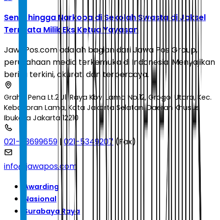
Senpi hingga Narkoba di Sekolah Swasta di Jaksel
Ternyata Milik Eks Ketua Yayasan
JawaPos.com adalah bagian dari Jawa Pos Group,
perusahaan media terkemuka di Indonesia. Menyajikan
berita terkini, akurat, dan terpercaya.
Graha Pena Lt.2 Jl. Raya Kby. Lama No.12, Grogol Utara, Kec.
Kebayoran Lama, Kota Jakarta Selatan, Daerah Khusus
Ibukota Jakarta 12210
021-53699659
|
021-5349207
(Fax)
info@jawapos.com
Awarding
Nasional
Surabaya Raya