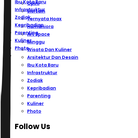
Ibu Kota Baru
Opini
Infrastruktur
Sisi Lain
Zodiak
Ternyata Hoax
Kepribadian
Humaniora
Parenting
Art Space
Kuliner
Minggu
Photo
Wisata Dan Kuliner
Arsitektur Dan Desain
Ibu Kota Baru
Infrastruktur
Zodiak
Kepribadian
Parenting
Kuliner
Photo
Follow Us