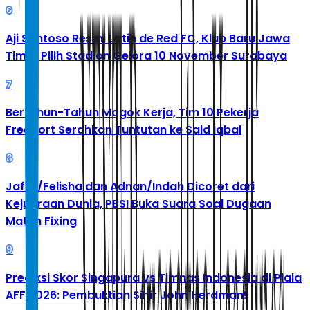
6
Aji Santoso Resmi Latih de Red FC, Klub Baru Jawa
Timur Pilih Stadion Gelora 10 November Surabaya
7
Bertahun-Tahun Mogok Kerja, Tim 10 Pekerja
Freeport Serahkan Tuntutan ke Said Iqbal
8
Jafar/Felisha dan Adnan/Indah Dicoret dari
Kejuaraan Dunia, PBSI Buka Suara Soal Dugaan
Match Fixing
9
Prediksi Skor Singapura vs Timnas Indonesia di Piala
AFF 2026: Pembuktian Sihir John Herdman!