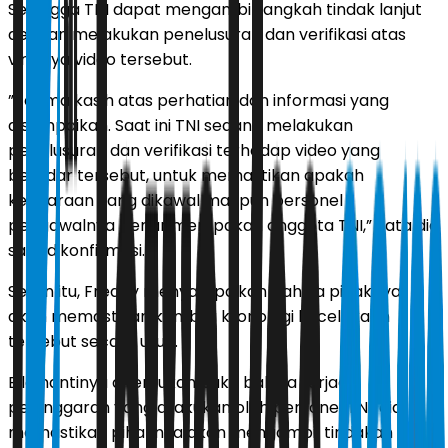
Sehingga TNI dapat mengambil langkah tindak lanjut
dengan melakukan penelusuran dan verifikasi atas
viralnya video tersebut.
”Terima kasih atas perhatian dan informasi yang
disampaikan. Saat ini TNI sedang melakukan
penelusuran dan verifikasi terhadap video yang
beredar tersebut, untuk memastikan apakah
kendaraan yang dikawal maupun personel
pengawalnya benar merupakan anggota TNI,” kata dia
saat dikonfirmasi.
Selain itu, Freddy menyampaikan bahwa pihaknya
akan memastikan kembali kronologi kecelakaan
tersebut secara utuh.
Bila nantinya ditemukan bukti bahwa terjadi
pelanggaran yang dilakukan oleh personel TNI, dia
memastikan pihaknya akan mengambil tindakan