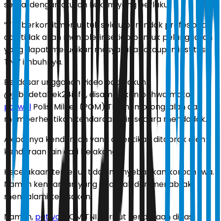
sesuai dengan aturan hukum yang berlaku.
”TNI berkomitmen untuk selalu bertindak profesional
dan tidak akan mentolerir setiap bentuk pelanggaran
yang dapat merugikan masyarakat ataupun institusi
TNI,” imbuhnya.
Berdasar unggahan video pada akun
@jabodetabek24info, disampaikan bahwa motor
patwal
Polisi Militer (POM) TNI memotong jalan dan
memberhentikan kendaraan lain secara mendadak.
Akibatnya kendaraan yang dihentikan ditabrak oleh
kendaraan lain dari belakang.
Kecelakaan tersebut tidak menyebabkan korban jiwa.
Namun kendaraan yang ditabrak dan menabrak
mengalami kerusakan.
Namun,
patwal
POM TNI berikut kendaraan dinas