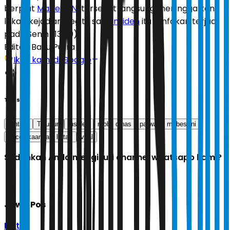
berplat
Mabes TNI
tersebut langsung meninggalkan
lokasi kejadian begitu saja.
Insiden
itu diinfokan terjadi
pada Senin (13/10).
Editor:
Bayu Putra
Ikuti kami di Google
Tags
tentara
Telusuri
insiden
mobil dinas
patwal
mabes tni
kecelakaan lalu lintas
viral
Sudahkah Anda mengikuti channel whatsapp kami?
Jawa Pos
Ikuti