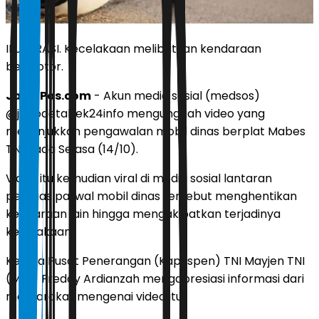
ILUSTRASI. Kecelakaan melibatkan kendaraan
bermotor.
JawaPos.com
- Akun media sosial (medsos)
@jabodetabek24info mengunggah video yang
menunjukkan pengawalan mobil dinas berplat Mabes
TNI pada Selasa (14/10).
Video itu kemudian viral di media sosial lantaran
petugas patwal mobil dinas tersebut menghentikan
kendaraan lain hingga mengakibatkan terjadinya
kecelakaan.
Kepala Pusat Penerangan (Kapuspen) TNI Mayjen TNI
(Mar) Freddy Ardianzah mengapresiasi informasi dari
masyarakat mengenai video itu.