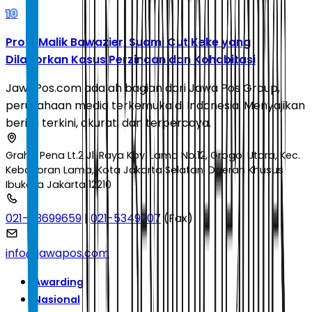
10
Profil Malik Bawazier, Suami Cut Keke yang
Dilaporkan Kasus Perzinaan dan Kohabitasi
JawaPos.com adalah bagian dari Jawa Pos Group,
perusahaan media terkemuka di Indonesia. Menyajikan
berita terkini, akurat, dan terpercaya.
Graha Pena Lt.2 Jl. Raya Kby. Lama No.12, Grogol Utara, Kec.
Kebayoran Lama, Kota Jakarta Selatan, Daerah Khusus
Ibukota Jakarta 12210
021-53699659
|
021-5349207
(Fax)
info@jawapos.com
Awarding
Nasional