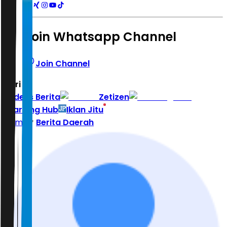
Join Whatsapp Channel
Join Channel
Hari ini
|
Indeks Berita
Zetizen
Learning Hub
Iklan Jitu
Home
Berita Daerah