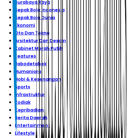
Surabaya Raya
Sepak Bola Indonesia
Sepak Bola Dunia
Ekonomi
Oto Dan Tekno
Arsitektur Dan Desain
Kabinet Merah Putih
Features
Jabodetabek
Humaniora
Hobi & Kesenangan
Sports
Infrastruktur
Zodiak
Kepribadian
Berita Daerah
Entertainment
Lifestyle