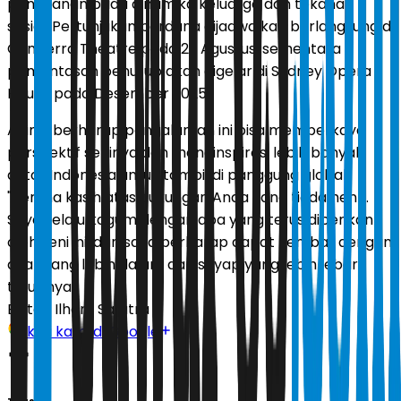
penekanan pada dinamika keluarga dan tekanan
sosial. Pertunjukan perdana dijadwalkan berlangsung di
Canberra Theatre pada 29 Agustus, sementara
pementasan penutup akan digelar di Sydney Opera
House pada Desember 2025.
Adinia berharap pengalaman ini bisa memperkaya
perspektif seninya dan menginspirasi lebih banyak
aktor Indonesia untuk tampil di panggung global.
"Terima kasih atas dukungan Anda yang tiada henti.
Saya selalu kagum dengan apa yang terus diberikan
oleh seni ini, dan saya berharap dapat kembali dengan
akar yang lebih dalam dan sayap yang lebih lebar,"
tutupnya.
Editor:
Ilham Safutra
Ikuti kami di Google