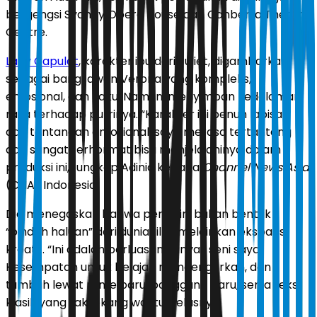
bergengsi Sydney Opera House dan Canberra Theatre
Centre.
Lady Capulet
, karakter ibu dari Juliet, digambarkan
sebagai bangsawan Verona yang kompleks,
emosional, dan kaku. Namun, menyimpan kedalaman
rasa terhadap putrinya. “Karakter ini penuh lapisan
dan tantangan emosional, saya merasa tertantang
dan sangat terhormat bisa menjelajahinya dalam
produksi ini,” ungkap Adinia kepada
Channel News Asia
(CNA) Indonesia.
Dia menegaskan bahwa peran ini bukan bentuk
“pindah haluan” dari dunia film, melainkan ekspansi
kreatif. “Ini adalah perluasan kanvas seni saya.
Kesempatan untuk belajar, mendengarkan, dan
tumbuh lewat ritme baru, panggung baru, serta teks
klasik yang tak lekang waktu,” jelasnya.