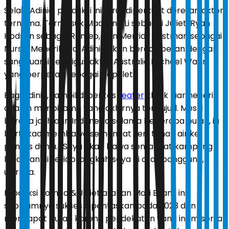
Selain Adinia, produksi ini turut diperkuat deretan aktor
ternama. Termasuk Madeline Li sebagai Juliet, Ryan
Hodson sebagai Romeo, dan Merridy Eastman sebagai
Nurse. Menariknya, Adinia akan beradu peran dengan
sang suami sekaligus aktor Australia Michael Wahr,
yang berperan sebagai Capulet.
Bagi Adinia, tampil di pentas
teater
klasik luar negeri
adalah mimpi lama yang akhirnya terwujud. Meski
berada jauh dari Indonesia selama beberapa bulan, ia
bertekad membawa semangat seni tanah air ke
pentas dunia. “Saya akan bawa semangat kampung
halaman di setiap langkah saya di atas panggung,”
ujarnya.
Produksi Romeo & Juliet arahan Mari Evans ini
sebelumnya sukses dipentaskan pada 2023 dan
mendapat pujian karena pendekatan yang intim serta