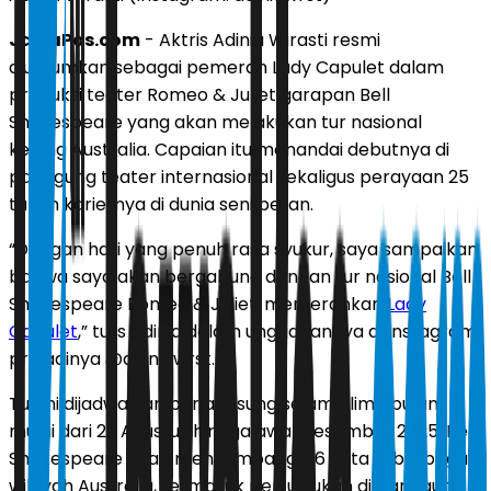
JawaPos.com
- Aktris Adinia Wirasti resmi
diumumkan sebagai pemeran Lady Capulet dalam
produksi teater Romeo & Juliet garapan Bell
Shakespeare yang akan melakukan tur nasional
keliling Australia. Capaian itu menandai debutnya di
panggung teater internasional sekaligus perayaan 25
tahun kariernya di dunia seni peran.
“Dengan hati yang penuh rasa syukur, saya sampaikan
bahwa saya akan bergabung dengan tur nasional Bell
Shakespeare Romeo & Juliet, memerankan
Lady
Capulet
,” tulis Adinia dalam unggahannya di Instagram
pribadinya @adiniawrst.
Tur ini dijadwalkan berlangsung selama lima bulan,
mulai dari 29 Agustus hingga awal Desember 2025. Bell
Shakespeare akan menyambangi 26 kota di berbagai
wilayah Australia, termasuk pertunjukan di panggung