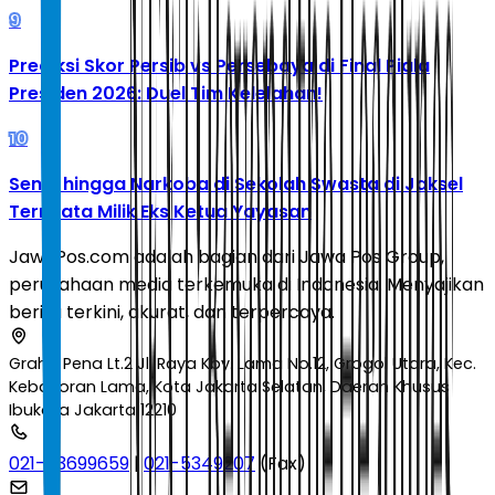
9
Prediksi Skor Persib vs Persebaya di Final Piala
Presiden 2026: Duel Tim Kelelahan!
10
Senpi hingga Narkoba di Sekolah Swasta di Jaksel
Ternyata Milik Eks Ketua Yayasan
JawaPos.com adalah bagian dari Jawa Pos Group,
perusahaan media terkemuka di Indonesia. Menyajikan
berita terkini, akurat, dan terpercaya.
Graha Pena Lt.2 Jl. Raya Kby. Lama No.12, Grogol Utara, Kec.
Kebayoran Lama, Kota Jakarta Selatan, Daerah Khusus
Ibukota Jakarta 12210
021-53699659
|
021-5349207
(Fax)