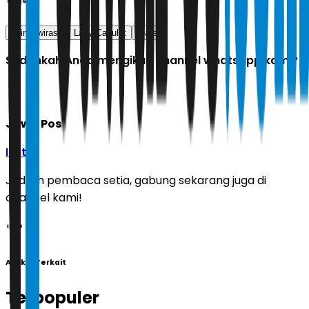
Tags
adinia wirasti
Lady Capulet
teater
Sudahkah Anda mengikuti channel whatsapp kami?
Jawa Pos
Ikuti
Jadilah pembaca setia, gabung sekarang juga di
channel kami!
Artikel Terkait
Terpopuler