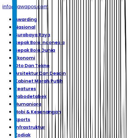
info@jawapos.com
Awarding
Nasional
Surabaya Raya
Sepak Bola Indonesia
Sepak Bola Dunia
Ekonomi
Oto Dan Tekno
Arsitektur Dan Desain
Kabinet Merah Putih
Features
Jabodetabek
Humaniora
Hobi & Kesenangan
Sports
Infrastruktur
Zodiak