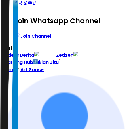
Join Whatsapp Channel
Join Channel
Hari ini
|
Indeks Berita
Zetizen
Learning Hub
Iklan Jitu
Home
Art Space