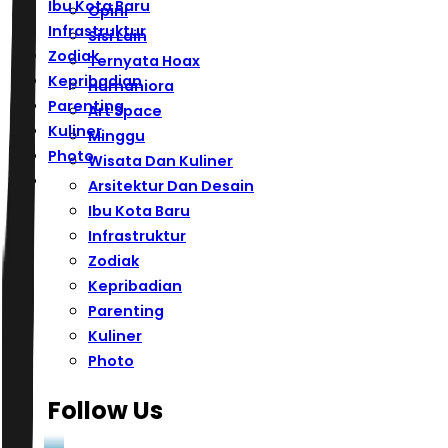
Ibu Kota Baru
Opini
Infrastruktur
Sisi Lain
Zodiak
Ternyata Hoax
Kepribadian
Humaniora
Parenting
Art Space
Kuliner
Minggu
Photo
Wisata Dan Kuliner
Arsitektur Dan Desain
Ibu Kota Baru
Infrastruktur
Zodiak
Kepribadian
Parenting
Kuliner
Photo
Follow Us