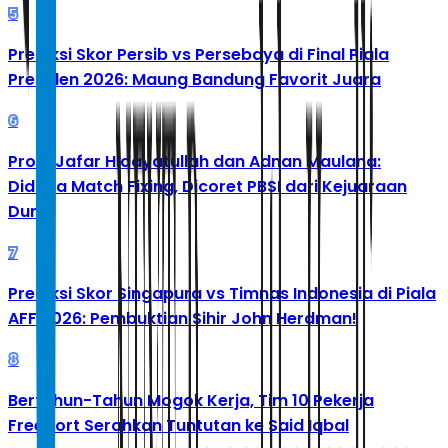
5
Prediksi Skor Persib vs Persebaya di Final Piala
Presiden 2026: Maung Bandung Favorit Juara
6
Profil Jafar Hidayatullah dan Adnan Maulana:
Diduga Match Fixing, Dicoret PBSI dari Kejuaraan
Dunia
7
Prediksi Skor Singapura vs Timnas Indonesia di Piala
AFF 2026: Pembuktian Sihir John Herdman!
8
Bertahun-Tahun Mogok Kerja, Tim 10 Pekerja
Freeport Serahkan Tuntutan ke Said Iqbal