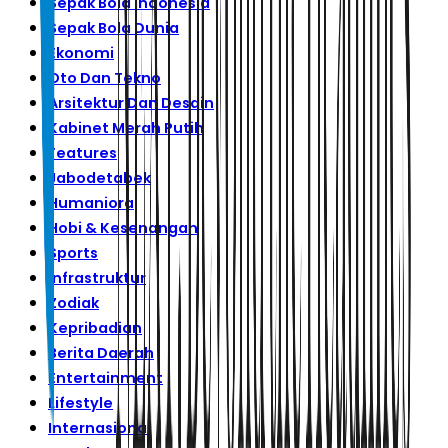
Sepak Bola Indonesia
Sepak Bola Dunia
Ekonomi
Oto Dan Tekno
Arsitektur Dan Desain
Kabinet Merah Putih
Features
Jabodetabek
Humaniora
Hobi & Kesenangan
Sports
Infrastruktur
Zodiak
Kepribadian
Berita Daerah
Entertainment
Lifestyle
Internasional