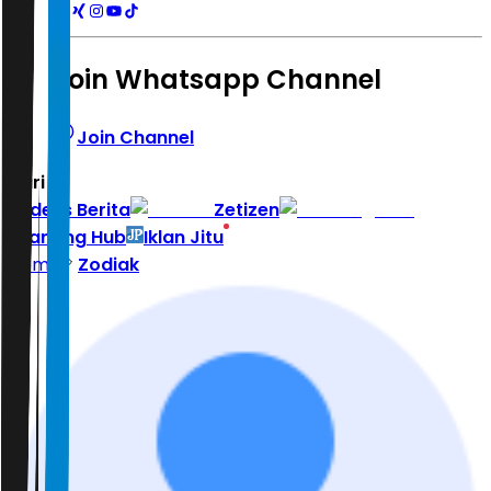
Join Whatsapp Channel
Join Channel
Hari ini
|
Indeks Berita
Zetizen
Learning Hub
Iklan Jitu
Home
Zodiak