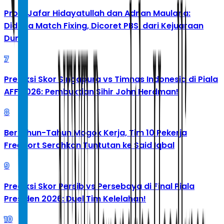
Profil Jafar Hidayatullah dan Adnan Maulana:
Diduga Match Fixing, Dicoret PBSI dari Kejuaraan
Dunia
7
Prediksi Skor Singapura vs Timnas Indonesia di Piala
AFF 2026: Pembuktian Sihir John Herdman!
8
Bertahun-Tahun Mogok Kerja, Tim 10 Pekerja
Freeport Serahkan Tuntutan ke Said Iqbal
9
Prediksi Skor Persib vs Persebaya di Final Piala
Presiden 2026: Duel Tim Kelelahan!
10