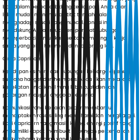
baik dalam berbagai bidang kehidupan. Anda akan
lebih mudah menemukan titik tengah dalam
menghadapi situasi yang muncul. Kondisi ini
mendukung Anda untuk memperkuat hubungan,
memperbaiki komunikasi, serta membangun kerja
sama yang lebih harmonis dengan orang lain.
Cinta Capricorn
Kehidupan asmara dan hubungan keluarga dipenuhi
suasana hangat dan harmonis. Anda akan merasakan
kedekatan emosional yang lebih kuat dengan
pasangan maupun anggota keluarga.
Komunikasi yang berjalan lancar membantu
menciptakan rasa saling memahami dan menghargai.
Bagi Capricorn yang masih lajang, energi positif yang
Anda miliki dapat membuat hubungan pertemanan
berkembang ke arah yang lebih serius.