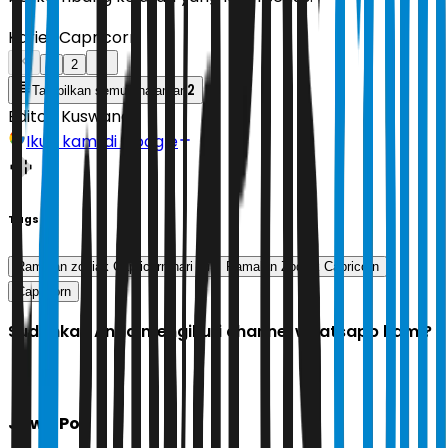
Karier Capricorn
1
2
2
Tampilkan semua halaman
Editor:
Kuswandi
Ikuti kami di Google
Tags
Ramalan zodiak Capricorn hari ini
Ramalan Zodiak Capricorn
Capricorn
Sudahkah Anda mengikuti channel whatsapp kami?
Jawa Pos