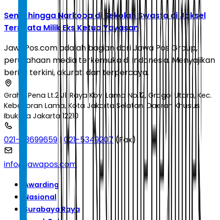
Senpi hingga Narkoba di Sekolah Swasta di Jaksel
Ternyata Milik Eks Ketua Yayasan
JawaPos.com adalah bagian dari Jawa Pos Group,
perusahaan media terkemuka di Indonesia. Menyajikan
berita terkini, akurat, dan terpercaya.
Graha Pena Lt.2 Jl. Raya Kby. Lama No.12, Grogol Utara, Kec.
Kebayoran Lama, Kota Jakarta Selatan, Daerah Khusus
Ibukota Jakarta 12210
021-53699659
|
021-5349207
(Fax)
info@jawapos.com
Awarding
Nasional
Surabaya Raya