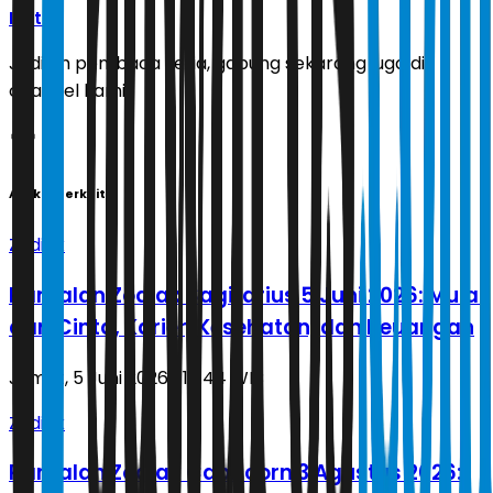
Ikuti
Jadilah pembaca setia, gabung sekarang juga di
channel kami!
Artikel Terkait
Zodiak
Ramalan Zodiak Sagitarius 5 Juni 2026: Mulai
dari Cinta, Karier, Kesehatan, dan Keuangan
Jumat, 5 Juni 2026 | 16.44 WIB
Zodiak
Ramalan Zodiak Capricorn 3 Agustus 2026: