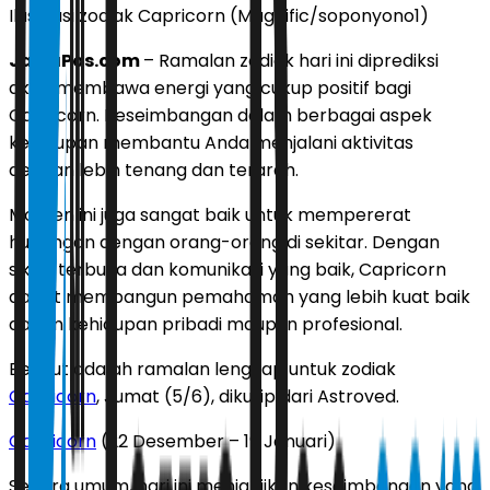
Ilustrasi zodiak Capricorn (Magnific/soponyono1)
JawaPos.com
– Ramalan zodiak hari ini diprediksi
akan membawa energi yang cukup positif bagi
Capricorn. Keseimbangan dalam berbagai aspek
kehidupan membantu Anda menjalani aktivitas
dengan lebih tenang dan terarah.
Momen ini juga sangat baik untuk mempererat
hubungan dengan orang-orang di sekitar. Dengan
sikap terbuka dan komunikasi yang baik, Capricorn
dapat membangun pemahaman yang lebih kuat baik
dalam kehidupan pribadi maupun profesional.
Berikut adalah ramalan lengkap untuk zodiak
Capricorn
, Jumat (5/6), dikutip dari Astroved.
Capricorn
(22 Desember – 19 Januari)
Secara umum, hari ini menjanjikan keseimbangan yang