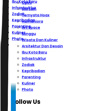
Ibu Kota Baru
Opini
Infrastruktur
Sisi Lain
Zodiak
Ternyata Hoax
Kepribadian
Humaniora
Parenting
Art Space
Kuliner
Minggu
Photo
Wisata Dan Kuliner
Arsitektur Dan Desain
Ibu Kota Baru
Infrastruktur
Zodiak
Kepribadian
Parenting
Kuliner
Photo
Follow Us