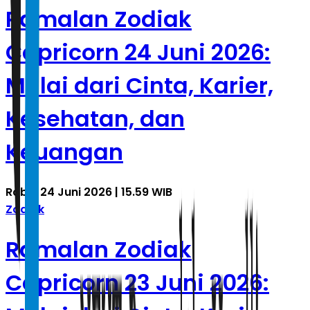
Ramalan Zodiak
Capricorn 24 Juni 2026:
Mulai dari Cinta, Karier,
Kesehatan, dan
Keuangan
Rabu, 24 Juni 2026 | 15.59 WIB
Zodiak
Ramalan Zodiak
Capricorn 23 Juni 2026: