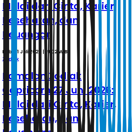
Mulai dari Cinta, Karier,
Kesehatan, dan
Keuangan
Rabu, 1 Juli 2026 | 19.02 WIB
Zodiak
Ramalan Zodiak
Capricorn 27 Juni 2026:
Mulai dari Cinta, Karier,
Kesehatan, dan