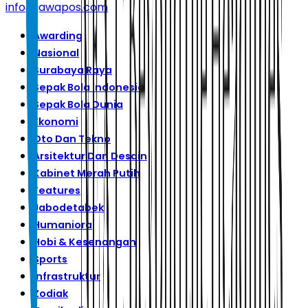
info@jawapos.com
Awarding
Nasional
Surabaya Raya
Sepak Bola Indonesia
Sepak Bola Dunia
Ekonomi
Oto Dan Tekno
Arsitektur Dan Desain
Kabinet Merah Putih
Features
Jabodetabek
Humaniora
Hobi & Kesenangan
Sports
Infrastruktur
Zodiak