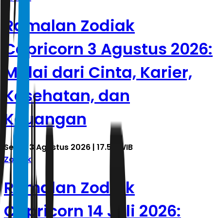
Ramalan Zodiak
Capricorn 3 Agustus 2026:
Mulai dari Cinta, Karier,
Kesehatan, dan
Keuangan
Senin, 3 Agustus 2026 | 17.55 WIB
Zodiak
Ramalan Zodiak
Capricorn 14 Juli 2026: