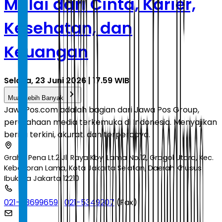
Mulai dari Cinta, Karier,
Kesehatan, dan
Keuangan
Selasa, 23 Juni 2026 | 17.59 WIB
Muat Lebih Banyak
JawaPos.com adalah bagian dari Jawa Pos Group,
perusahaan media terkemuka di Indonesia. Menyajikan
berita terkini, akurat, dan terpercaya.
Graha Pena Lt.2 Jl. Raya Kby. Lama No.12, Grogol Utara, Kec.
Kebayoran Lama, Kota Jakarta Selatan, Daerah Khusus
Ibukota Jakarta 12210
021-53699659
|
021-5349207
(Fax)