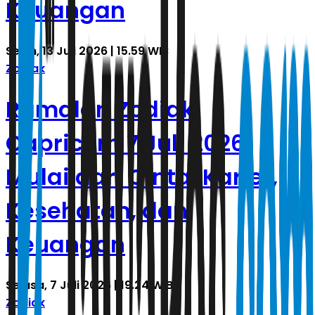
Keuangan
Senin, 13 Juli 2026 | 15.59 WIB
Zodiak
Ramalan Zodiak
Capricorn 7 Juli 2026:
Mulai dari Cinta, Karier,
Kesehatan, dan
Keuangan
Selasa, 7 Juli 2026 | 19.24 WIB
Zodiak