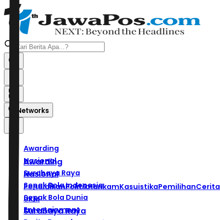
Networks
Awarding
Nasional
Awarding
Surabaya Raya
Nasional
Sepak Bola Indonesia
Pendidikan
Politik
Hankam
Kasuistika
Pemilihan
Cerita
Sepak Bola Dunia
UKM
Entertainment
Surabaya Raya