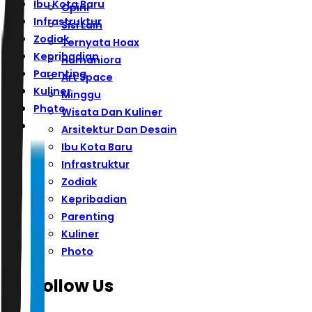
Ibu Kota Baru
Opini
Infrastruktur
Sisi Lain
Zodiak
Ternyata Hoax
Kepribadian
Humaniora
Parenting
Art Space
Kuliner
Minggu
Photo
Wisata Dan Kuliner
Arsitektur Dan Desain
Ibu Kota Baru
Infrastruktur
Zodiak
Kepribadian
Parenting
Kuliner
Photo
Follow Us