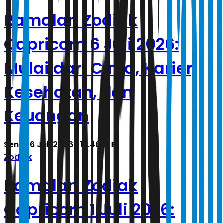
Ramalan Zodiak
Capricorn 6 Juli 2026:
Mulai dari Cinta, Karier,
Kesehatan, dan
Keuangan
Senin, 6 Juli 2026 | 18.46 WIB
Zodiak
Ramalan Zodiak
Capricorn 1 Juli 2026: