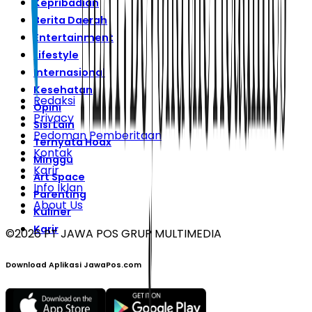
Kepribadian
Berita Daerah
Entertainment
Lifestyle
Internasional
Kesehatan
Redaksi
Opini
Privacy
Sisi Lain
Pedoman Pemberitaan
Ternyata Hoax
Kontak
Minggu
Karir
Art Space
Info Iklan
Parenting
About Us
Kuliner
Karir
©
2026
PT JAWA POS GRUP MULTIMEDIA
Download Aplikasi JawaPos.com