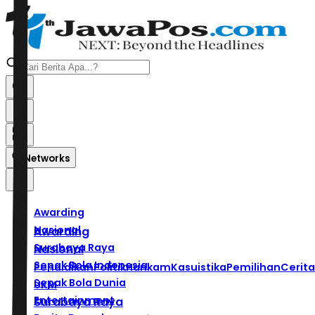
Networks
Awarding
Nasional
Awarding
Surabaya Raya
Nasional
Sepak Bola Indonesia
Pendidikan
Politik
Hankam
Kasuistika
Pemilihan
Cerita
Sepak Bola Dunia
UKM
Entertainment
Surabaya Raya