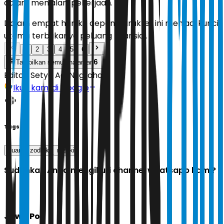
dalam menjalani pekerjaan.
Dalam empat hari ke depan, karakter ini menjadi kunci
utama terbukanya peluang finansial.
1
2
3
4
5
6
6
Tampilkan semua halaman
Editor:
Setyo Adi Nugroho
Ikuti kami di Google
Tags
cuan
zodiak
rezeki
Sudahkah Anda mengikuti channel whatsapp kami?
Jawa Pos