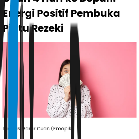
Energi Positif Pembuka
Pintu Rezeki
Ilustrasi Banjir Cuan (Freepik)