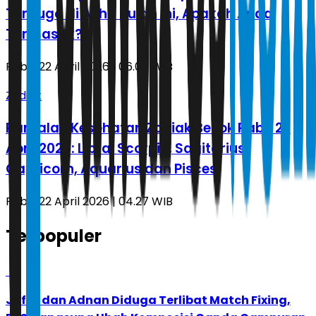
Terduga di Akhir Bulan Ini, Apakah Anda
Termasuk?
Rabu, 22 April 2026 | 06.05 WIB
Zodiak
Ramalan Kesehatan Zodiak Besok Rabu 22
April 2026: Libra, Scorpio, Sagitarius,
Capricorn, Aquarius dan Pisces
Rabu, 22 April 2026 | 04.27 WIB
Terpopuler
1
Jafar dan Adnan Diduga Terlibat Match Fixing,