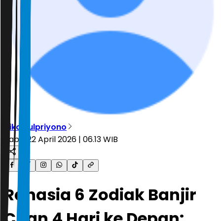
Niko Sulpriyono
Rabu, 22 April 2026 | 06.13 WIB
Rahasia 6 Zodiak Banjir
Cuan 4 Hari ke Depan: