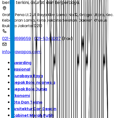
berita terkini, akurat, dan terpercaya.
Graha Pena Lt.2 Jl. Raya Kby. Lama No.12, Grogol Utara, Kec.
Kebayoran Lama, Kota Jakarta Selatan, Daerah Khusus
Ibukota Jakarta 12210
021-53699659
|
021-5349207
(Fax)
info@jawapos.com
Awarding
Nasional
Surabaya Raya
Sepak Bola Indonesia
Sepak Bola Dunia
Ekonomi
Oto Dan Tekno
Arsitektur Dan Desain
Kabinet Merah Putih