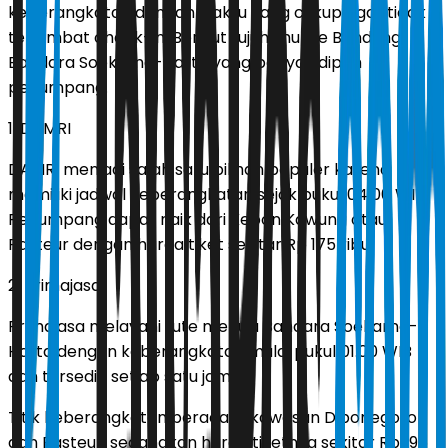
keberangkatan dengan waktu yang cukup agar tidak
terlambat check-in. Berikut tujuh shuttle Bandung-
Bandara Soekarno-Hatta yang banyak dipilih
penumpang.
1. DAMRI
DAMRI menjadi salah satu pilihan populer karena
memiliki jadwal keberangkatan sejak pukul 04.00 WIB.
Penumpang dapat naik dari Kebon Kawung atau
Pasteur dengan harga tiket sekitar Rp 175 ribu.
2. Primajasa
Primajasa melayani rute menuju Bandara Soekarno-
Hatta dengan keberangkatan mulai pukul 01.00 WIB
dan tersedia setiap satu jam.
Titik keberangkatan berada di kawasan Diponegoro
dan Pasteur, sedangkan harga tiketnya sekitar Rp 195