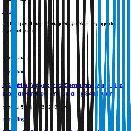
Ikuti
Jadilah pembaca setia, gabung sekarang juga di
channel kami!
Artikel Terkait
Travelling
5 Shuttle Yogyakarta-Semarang yang Bisa
Dipesan Online, Tarif Mulai Rp 84 Ribuan
Minggu, 5 Juli 2026 | 23.04 WIB
Travelling