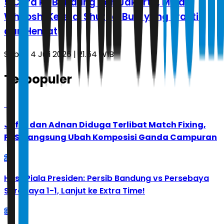
5 Cara ke Bandung dari Jakarta, Mulai
Whoosh, Kereta, Shuttle, Bus, yang Praktis
dan Hemat
Sabtu, 4 Juli 2026 | 21.54 WIB
Terpopuler
1
Jafar dan Adnan Diduga Terlibat Match Fixing,
PBSI Langsung Ubah Komposisi Ganda Campuran
2
Hasil Piala Presiden: Persib Bandung vs Persebaya
Surabaya 1-1, Lanjut ke Extra Time!
3