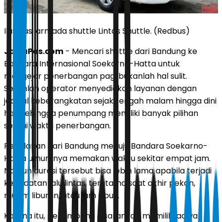
Ilustrasi armada shuttle Lintas Shuttle. (Redbus)
JawaPos.com
- Mencari shuttle dari Bandung ke
Bandara Internasional Soekarno-Hatta untuk
mengejar penerbangan pagi bukanlah hal sulit.
Sejumlah operator menyediakan layanan dengan
jadwal keberangkatan sejak tengah malam hingga dini
hari sehingga penumpang memiliki banyak pilihan
sesuai waktu penerbangan.
Perjalanan dari Bandung menuju Bandara Soekarno-
Hatta umumnya memakan waktu sekitar empat jam.
Namun durasi tersebut bisa lebih lama apabila terjadi
kepadatan lalu lintas, terutama saat akhir pekan,
musim liburan, atau jam sibuk.
Karena itu, penumpang disarankan memilih jadwal