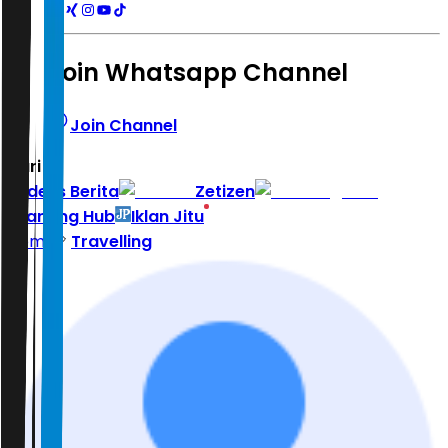
Join Whatsapp Channel
Join Channel
Hari ini
|
Indeks Berita
Zetizen
Learning Hub
Iklan Jitu
Home
Travelling