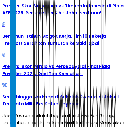
Prediksi Skor Singapura vs Timnas Indonesia di Piala
AFF 2026: Pembuktian Sihir John Herdman!
8
Bertahun-Tahun Mogok Kerja, Tim 10 Pekerja
Freeport Serahkan Tuntutan ke Said Iqbal
9
Prediksi Skor Persib vs Persebaya di Final Piala
Presiden 2026: Duel Tim Kelelahan!
10
Senpi hingga Narkoba di Sekolah Swasta di Jaksel
Ternyata Milik Eks Ketua Yayasan
JawaPos.com adalah bagian dari Jawa Pos Group,
perusahaan media terkemuka di Indonesia. Menyajikan