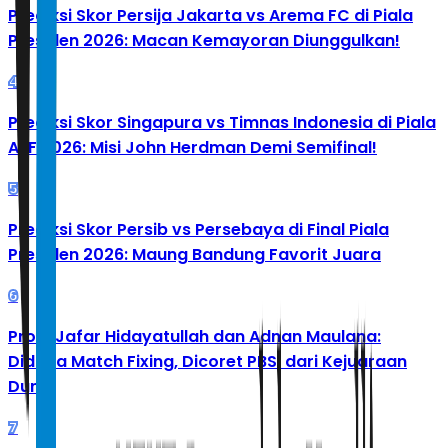
Prediksi Skor Persija Jakarta vs Arema FC di Piala
Presiden 2026: Macan Kemayoran Diunggulkan!
4
Prediksi Skor Singapura vs Timnas Indonesia di Piala
AFF 2026: Misi John Herdman Demi Semifinal!
5
Prediksi Skor Persib vs Persebaya di Final Piala
Presiden 2026: Maung Bandung Favorit Juara
6
Profil Jafar Hidayatullah dan Adnan Maulana:
Diduga Match Fixing, Dicoret PBSI dari Kejuaraan
Dunia
7