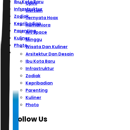
Ibu Kota Baru
Opini
Infrastruktur
Sisi Lain
Zodiak
Ternyata Hoax
Kepribadian
Humaniora
Parenting
Art Space
Kuliner
Minggu
Photo
Wisata Dan Kuliner
Arsitektur Dan Desain
Ibu Kota Baru
Infrastruktur
Zodiak
Kepribadian
Parenting
Kuliner
Photo
Follow Us