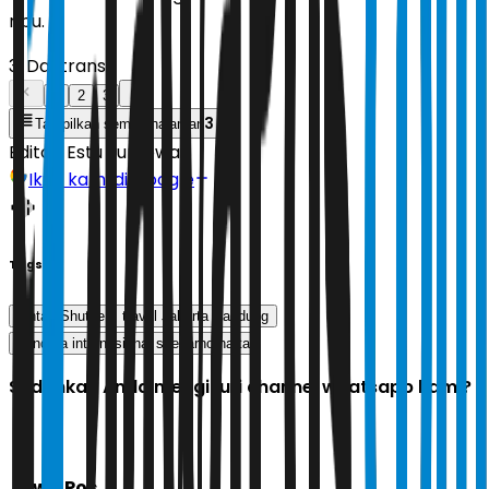
ribu.
3. Daytrans
1
2
3
3
Tampilkan semua halaman
Editor:
Estu Suryowati
Ikuti kami di Google
Tags
Lintas Shuttle
travel Jakarta Bandung
bandara internasional soekarno hatta
Sudahkah Anda mengikuti channel whatsapp kami?
Jawa Pos