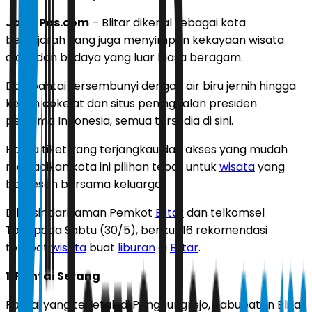
JawaPos.com
– Blitar dikenal sebagai kota
bersejarah yang juga menyimpan kekayaan wisata
alam dan budaya yang luar biasa beragam.
Dari pantai tersembunyi dengan air biru jernih hingga
kebun cokelat dan situs peninggalan presiden
pertama Indonesia, semua tersedia di sini.
Harga tiket yang terjangkau dan akses yang mudah
menjadikan kota ini pilihan tepat untuk
wisata
yang
berkesan bersama keluarga.
Dilansir dari laman
Pemkot
Blitar
dan
telkomsel
Tour
pada Sabtu (30/5), berikut 16 rekomendasi
tempat
wisata
buat
liburan
di
Blitar
.
1. Pantai Serang
Pantai yang terletak di Panggungrejo, Kabupaten Blitar