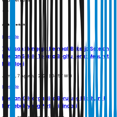
channel kami!
Artikel Terkait
Lifestyle
7 Alasan Mengapa Kembali Bekerja Setelah
Liburan Selalu Terasa Begitu Berat Menurut
Psikologi
Jumat, 7 Agustus 2026 | 04.57 WIB
Lifestyle
Liburan Keluarga Bisa Berujung Ricuh, Ini 8
Penyebab yang Perlu Dihindari