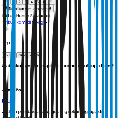
1
2
3
4
5
6
6
Tampilkan semua halaman
Editor:
Hanny Suwindari
Ikuti kami di Google
Tags
liburan
blitar
wisata
Sudahkah Anda mengikuti channel whatsapp kami?
Jawa Pos
Ikuti
Jadilah pembaca setia, gabung sekarang juga di