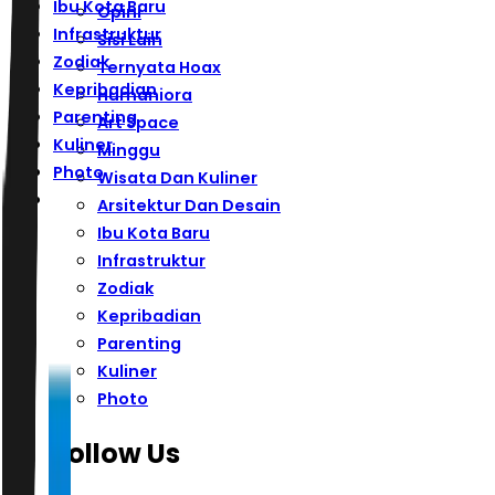
Ibu Kota Baru
Opini
Infrastruktur
Sisi Lain
Zodiak
Ternyata Hoax
Kepribadian
Humaniora
Parenting
Art Space
Kuliner
Minggu
Photo
Wisata Dan Kuliner
Arsitektur Dan Desain
Ibu Kota Baru
Infrastruktur
Zodiak
Kepribadian
Parenting
Kuliner
Photo
Follow Us