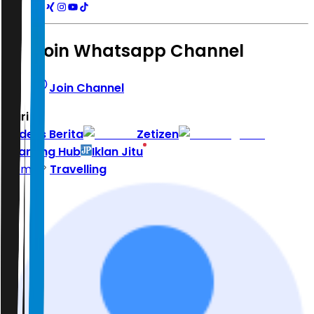
Join Whatsapp Channel
Join Channel
Hari ini
|
Indeks Berita
Zetizen
Learning Hub
Iklan Jitu
Home
Travelling