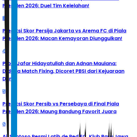
Presiden 2026: Duel Tim Kelelahan!
3
Prediksi Skor Persija Jakarta vs Arema FC di Piala
Presiden 2026: Macan Kemayoran Diunggulkan!
4
Profil Jafar Hidayatullah dan Adnan Maulana:
Diduga Match Fixing, Dicoret PBSI dari Kejuaraan
Dunia
5
Prediksi Skor Persib vs Persebaya di Final Piala
Presiden 2026: Maung Bandung Favorit Juara
6
Aji Santoso Resmi Latih de Red FC, Klub Baru Jawa