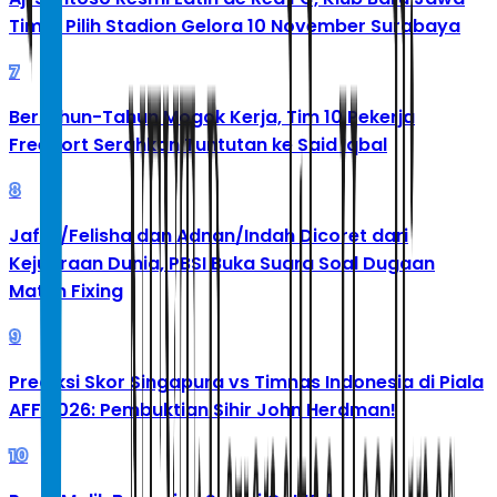
Timur Pilih Stadion Gelora 10 November Surabaya
7
Bertahun-Tahun Mogok Kerja, Tim 10 Pekerja
Freeport Serahkan Tuntutan ke Said Iqbal
8
Jafar/Felisha dan Adnan/Indah Dicoret dari
Kejuaraan Dunia, PBSI Buka Suara Soal Dugaan
Match Fixing
9
Prediksi Skor Singapura vs Timnas Indonesia di Piala
AFF 2026: Pembuktian Sihir John Herdman!
10