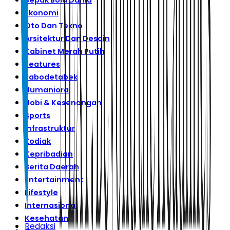
Sepak Bola Dunia
Ekonomi
Oto Dan Tekno
Arsitektur Dan Desain
Kabinet Merah Putih
Features
Jabodetabek
Humaniora
Hobi & Kesenangan
Sports
Infrastruktur
Zodiak
Kepribadian
Berita Daerah
Entertainment
Lifestyle
Internasional
Kesehatan
Redaksi