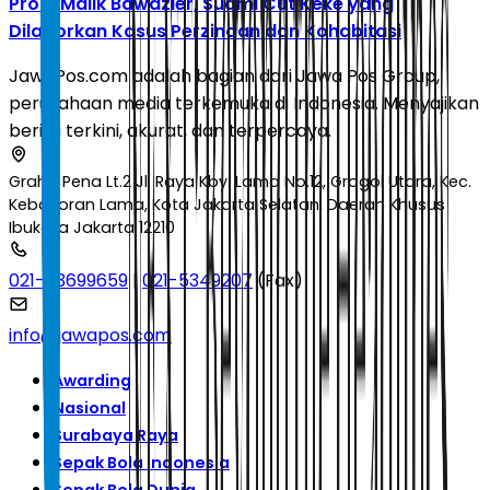
Profil Malik Bawazier, Suami Cut Keke yang
Dilaporkan Kasus Perzinaan dan Kohabitasi
JawaPos.com adalah bagian dari Jawa Pos Group,
perusahaan media terkemuka di Indonesia. Menyajikan
berita terkini, akurat, dan terpercaya.
Graha Pena Lt.2 Jl. Raya Kby. Lama No.12, Grogol Utara, Kec.
Kebayoran Lama, Kota Jakarta Selatan, Daerah Khusus
Ibukota Jakarta 12210
021-53699659
|
021-5349207
(Fax)
info@jawapos.com
Awarding
Nasional
Surabaya Raya
Sepak Bola Indonesia