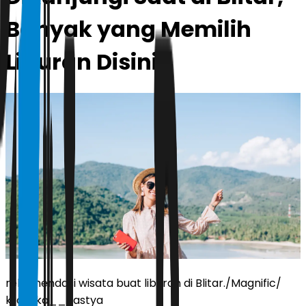
Banyak yang Memilih
Liburan Disini
rekomendasi wisata buat liburan di Blitar./Magnific/
kroshka__nastya