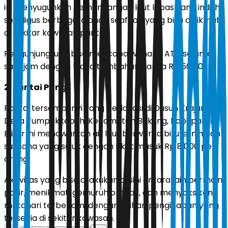
ini menyuguhkan pemandangan laut lepas yang indah
sekaligus berbagai olahan seafood yang bisa dinikmati
di sekitar kawasan pantai.
Pengunjung juga bisa mencoba wahana ATV selama
satu jam dengan biaya tambahan hanya Rp 50.000.
2. Pantai Pangi
Pantai tersembunyi yang berlokasi di Dusun Krajan,
Desa Tumpakkepuh, Kecamatan Bakung, Kabupaten
Blitar ini menawarkan air laut berwarna biru jernih dan
suasana yang sejuk dengan tiket masuk Rp 8.000 per
orang.
Aktivitas yang bisa dilakukan di sini antara lain bermain
pasir, menikmati gemuruh ombak, dan menyaksikan
matahari terbenam, dengan pilihan penginapan yang
tersedia di sekitar kawasan.