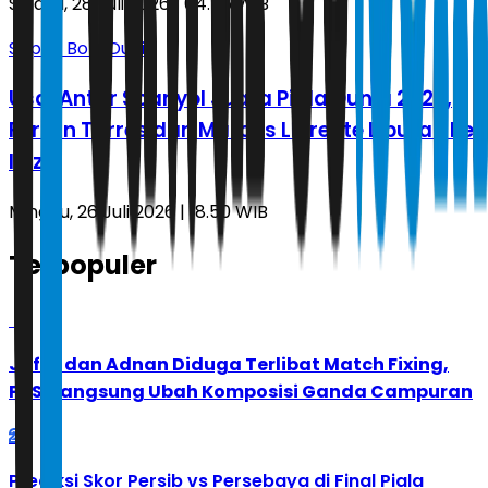
Selasa, 28 Juli 2026 | 04.56 WIB
Sepak Bola Dunia
Usai Antar Spanyol Juara Piala Dunia 2026,
Ferran Torres dan Marcos Llorente Liburan ke
Ibiza
Minggu, 26 Juli 2026 | 18.50 WIB
Terpopuler
1
Jafar dan Adnan Diduga Terlibat Match Fixing,
PBSI Langsung Ubah Komposisi Ganda Campuran
2
Prediksi Skor Persib vs Persebaya di Final Piala