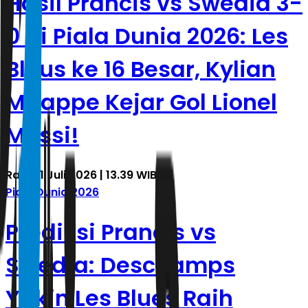
Hasil Prancis vs Swedia 3-
0 di Piala Dunia 2026: Les
Bleus ke 16 Besar, Kylian
Mbappe Kejar Gol Lionel
Messi!
Rabu, 1 Juli 2026 | 13.39 WIB
Piala Dunia 2026
Prediksi Prancis vs
Swedia: Deschamps
Yakin Les Blues Raih