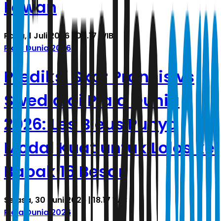
Lawan
Rabu, 1 Juli 2026 | 00.17 WIB
Piala Dunia 2026
Prediksi Skor Prancis vs
Swedia di Piala Dunia
2026: Les Bleus Punya
Modal Kuat untuk Lolos ke
Babak 16 Besar
Selasa, 30 Juni 2026 | 18.17 WIB
Piala Dunia 2026