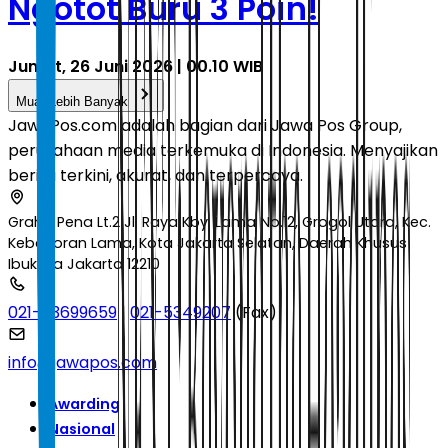
Ngotot Buru 3 Poin!
Jumat, 26 Juni 2026 | 00.10 WIB
Muat Lebih Banyak
JawaPos.com adalah bagian dari Jawa Pos Group,
perusahaan media terkemuka di Indonesia. Menyajikan
berita terkini, akurat, dan terpercaya.
Graha Pena Lt.2 Jl. Raya Kby. Lama No.12, Grogol Utara, Kec.
Kebayoran Lama, Kota Jakarta Selatan, Daerah Khusus
Ibukota Jakarta 12210
021-53699659
|
021-5349207
(Fax)
info@jawapos.com
Awarding
Nasional