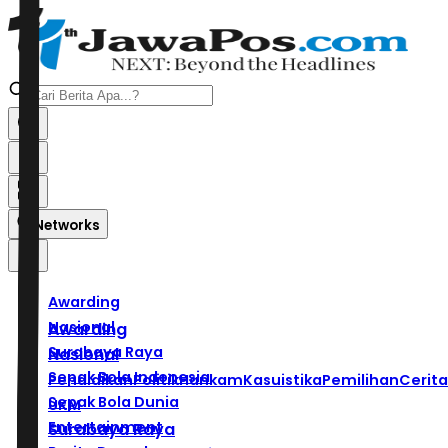
Networks
Awarding
Nasional
Awarding
Surabaya Raya
Nasional
Sepak Bola Indonesia
Pendidikan
Politik
Hankam
Kasuistika
Pemilihan
Cerita
Sepak Bola Dunia
UKM
Entertainment
Surabaya Raya