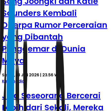
Song Joongki dan Katie
Saunders Kembali
Diterpa Rumor Perceraian
yang Dibantah
Penggemar di Dunia
Maya
Sabtu, 18 Juli 2026 | 23.56 WIB
Kepribadian
Jika Seseorang Bercerai
Lebih dari Sekali, Mereka