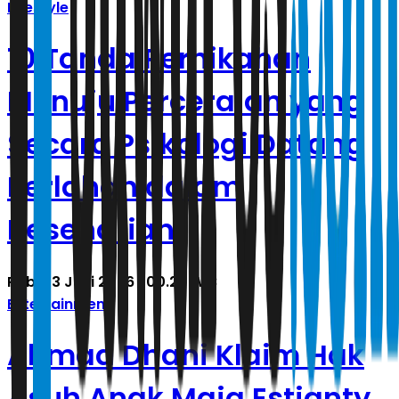
Lifestyle
10 Tanda Pernikahan
Menuju Perceraian yang
Secara Psikologi Datang
Perlahan dalam
Keseharian
Rabu, 3 Juni 2026 | 00.23 WIB
Entertainment
Ahmad Dhani Klaim Hak
Asuh Anak Maia Estianty