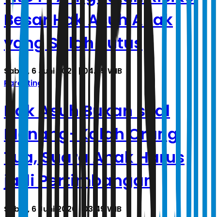
Besar Hak Asuh Anak
yang Salah Putus
Sabtu, 6 Juni 2026 | 04.05 WIB
Parenting
Hak Asuh Bukan soal
Menang-Kalah Orang
Tua, Suara Anak Harus
jadi Pertimbangan
Sabtu, 6 Juni 2026 | 03.49 WIB