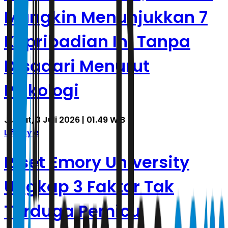
Mungkin Menunjukkan 7
Kepribadian Ini Tanpa
Disadari Menurut
Psikologi
Jumat, 3 Juli 2026 | 01.49 WIB
Lifestyle
Riset Emory University
Ungkap 3 Faktor Tak
Terduga Pemicu