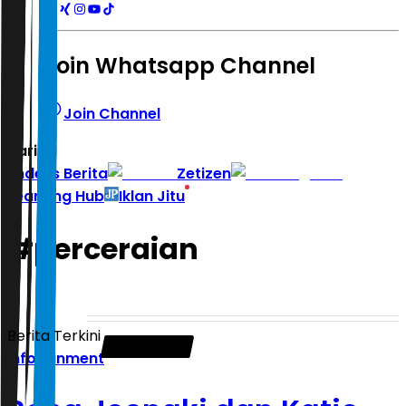
Join Whatsapp Channel
Join Channel
Hari ini
|
Indeks Berita
Zetizen
Learning Hub
Iklan Jitu
#
perceraian
Berita Terkini
Infotainment