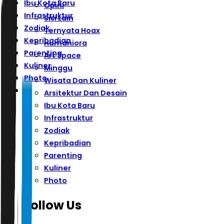
Ibu Kota Baru
Opini
Infrastruktur
Sisi Lain
Zodiak
Ternyata Hoax
Kepribadian
Humaniora
Parenting
Art Space
Kuliner
Minggu
Photo
Wisata Dan Kuliner
Arsitektur Dan Desain
Ibu Kota Baru
Infrastruktur
Zodiak
Kepribadian
Parenting
Kuliner
Photo
Follow Us