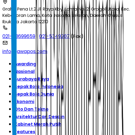
Graha Pena Lt.2 Jl. Raya Kby. Lama No.12, Grogol Utara, Kec.
Kebayoran Lama, Kota Jakarta Selatan, Daerah Khusus
Ibukota Jakarta 12210
021-53699659
|
021-5349207
(Fax)
info@jawapos.com
Awarding
Nasional
Surabaya Raya
Sepak Bola Indonesia
Sepak Bola Dunia
Ekonomi
Oto Dan Tekno
Arsitektur Dan Desain
Kabinet Merah Putih
Features