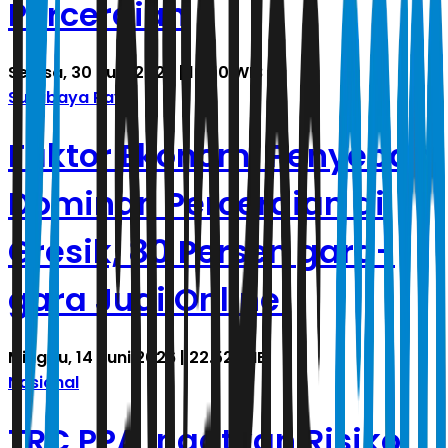
Perceraian
Selasa, 30 Juni 2026 | 16.50 WIB
Surabaya Raya
Faktor Ekonomi Penyebab
Dominan Perceraian di
Gresik, 80 Persen gara-
gara Judi Online
Minggu, 14 Juni 2026 | 22.52 WIB
Nasional
TRC PPA Ingatkan Risiko