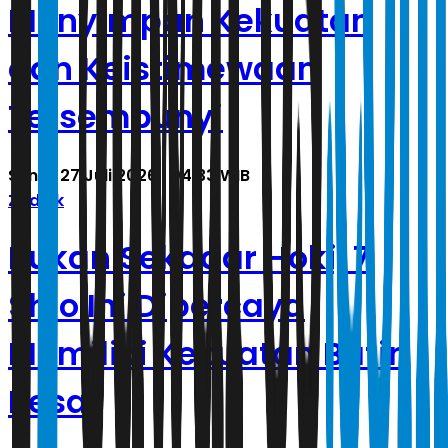
Menyimpan Kekuatan
dan Keistimewaan
Tersembunyi
Senin, 27 Juli 2026 | 04.33 WIB
Zodiak
Bukan Sekadar Hoki, 7
Shio Ini Dipercaya
Memiliki Kekuatan Batin
Besar