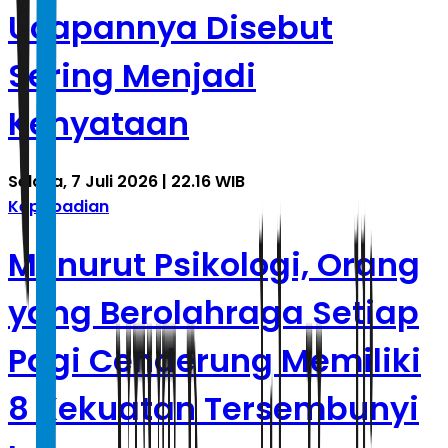
Ucapannya Disebut
Sering Menjadi
Kenyataan
Selasa, 7 Juli 2026 | 22.16 WIB
Kepribadian
Menurut Psikologi, Orang
yang Berolahraga Setiap
Pagi Cenderung Memiliki
8 Kekuatan Tersembunyi