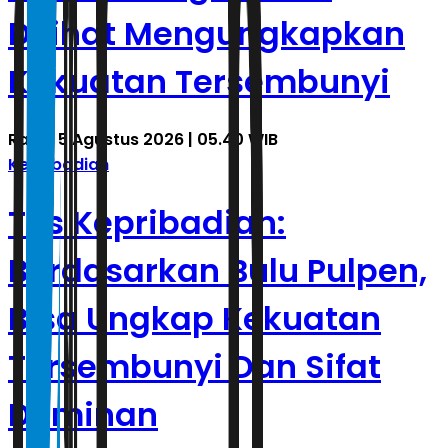
Dilihat Mengungkapkan
Kekuatan Tersembunyi
Rabu, 5 Agustus 2026 | 05.40 WIB
Kepribadian
Tes Kepribadian:
Berdasarkan Bulu Pulpen,
Bisa Ungkap Kekuatan
Tersembunyi Dan Sifat
Dominan