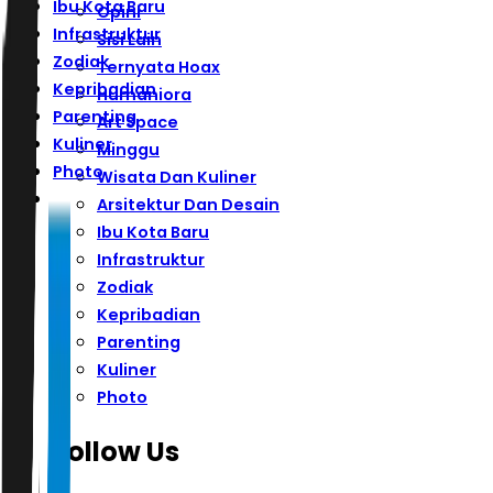
Ibu Kota Baru
Opini
Infrastruktur
Sisi Lain
Zodiak
Ternyata Hoax
Kepribadian
Humaniora
Parenting
Art Space
Kuliner
Minggu
Photo
Wisata Dan Kuliner
Arsitektur Dan Desain
Ibu Kota Baru
Infrastruktur
Zodiak
Kepribadian
Parenting
Kuliner
Photo
Follow Us