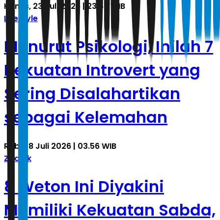
Kamis, 23 Juli 2026 | 23.53 WIB
Lifestyle
Menurut Psikologi, Inilah 7
Kekuatan Introvert yang
Sering Disalahartikan
sebagai Kelemahan
Rabu, 8 Juli 2026 | 03.56 WIB
Zodiak
8 Weton Ini Diyakini
Memiliki Kekuatan Sabda,