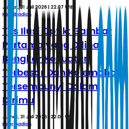
Jumat, 31 Juli 2026 | 22.07 WIB
Kepribadian
Tes Ilusi Optik: Gambar
Pertama yang Dilihat
Bongkar Kekuatan
Terbesar Dan Kelemahan
Tersembunyi Dalam
Dirimu
Jumat, 31 Juli 2026 | 22.06 WIB
Kepribadian