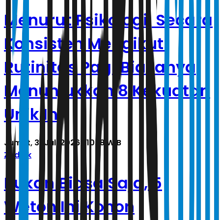
Menurut Psikologi, Secara
Konsisten Mengikuti
Rutinitas Pagi Biasanya
Menunjukkan 8 Kekuatan
Unik Ini
Jumat, 31 Juli 2026 | 10.18 WIB
Zodiak
Bukan Biasa Saja, 5
Weton Ini Konon