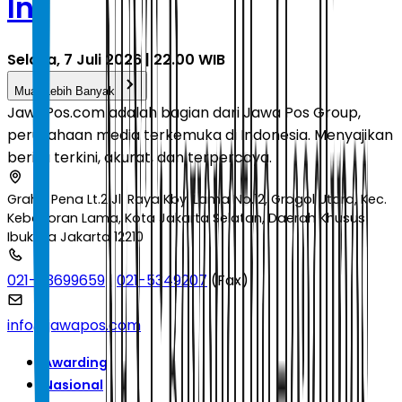
Ini
Selasa, 7 Juli 2026 | 22.00 WIB
Muat Lebih Banyak
JawaPos.com adalah bagian dari Jawa Pos Group,
perusahaan media terkemuka di Indonesia. Menyajikan
berita terkini, akurat, dan terpercaya.
Graha Pena Lt.2 Jl. Raya Kby. Lama No.12, Grogol Utara, Kec.
Kebayoran Lama, Kota Jakarta Selatan, Daerah Khusus
Ibukota Jakarta 12210
021-53699659
|
021-5349207
(Fax)
info@jawapos.com
Awarding
Nasional