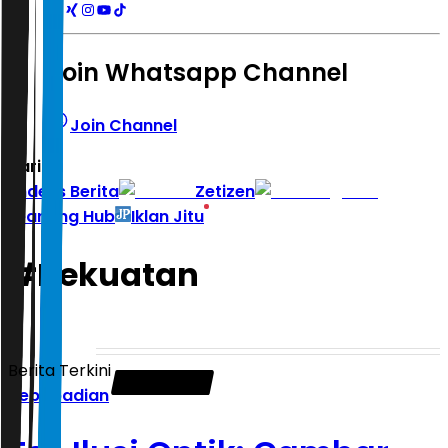
Join Whatsapp Channel
Join Channel
Hari ini
|
Indeks Berita
Zetizen
Learning Hub
Iklan Jitu
#
Kekuatan
Berita Terkini
Kepribadian