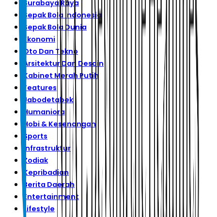
Surabaya Raya
Sepak Bola Indonesia
Sepak Bola Dunia
Ekonomi
Oto Dan Tekno
Arsitektur Dan Desain
Kabinet Merah Putih
Features
Jabodetabek
Humaniora
Hobi & Kesenangan
Sports
Infrastruktur
Zodiak
Kepribadian
Berita Daerah
Entertainment
Lifestyle