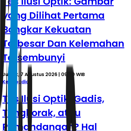
Tes Ilusi Optik: Gambar
yang Dilihat Pertama
Bongkar Kekuatan
Terbesar Dan Kelemahan
Tersembunyi
Jumat, 7 Agustus 2026 | 09.40 WIB
Kepribadian
Tes Ilusi Optik: Gadis,
Tengkorak, atau
Pemandangan? Hal