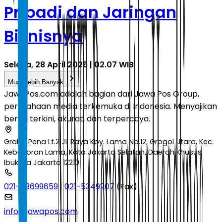
Pribadi dan Jaringan
Bisnisnya
Selasa, 28 April 2026 | 02.07 WIB
Muat Lebih Banyak
JawaPos.com adalah bagian dari Jawa Pos Group,
perusahaan media terkemuka di Indonesia. Menyajikan
berita terkini, akurat, dan terpercaya.
Graha Pena Lt.2 Jl. Raya Kby. Lama No.12, Grogol Utara, Kec.
Kebayoran Lama, Kota Jakarta Selatan, Daerah Khusus
Ibukota Jakarta 12210
021-53699659
|
021-5349207
(Fax)
info@jawapos.com