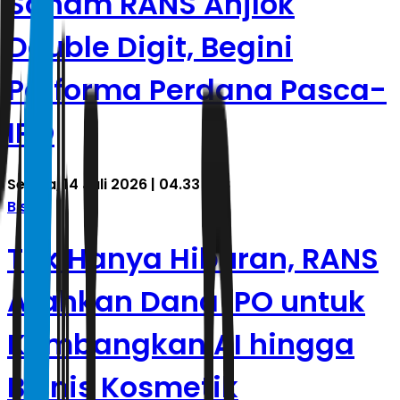
Saham RANS Anjlok
Double Digit, Begini
Performa Perdana Pasca-
IPO
Selasa, 14 Juli 2026 | 04.33 WIB
Bisnis
Tak Hanya Hiburan, RANS
Arahkan Dana IPO untuk
Kembangkan AI hingga
Bisnis Kosmetik