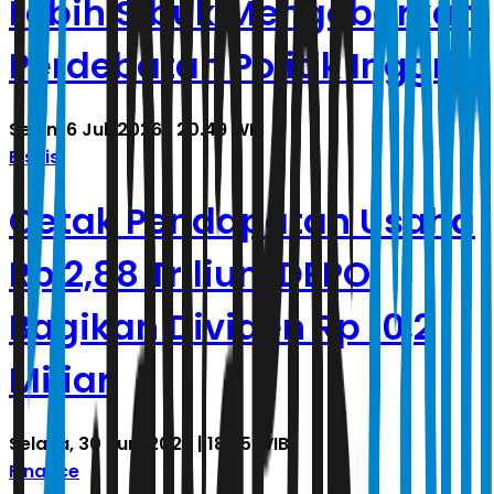
Lebih Sibuk Mengobarkan
Perdebatan Politik Inggris
Senin, 6 Juli 2026 | 20.49 WIB
Bisnis
Cetak Pendapatan Usaha
Rp 2,88 Triliun, DEPO
Bagikan Dividen Rp 10,2
Miliar
Selasa, 30 Juni 2026 | 18.35 WIB
Finance