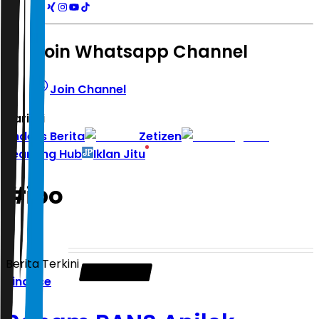
Join Whatsapp Channel
Join Channel
Hari ini
|
Indeks Berita
Zetizen
Learning Hub
Iklan Jitu
#
ipo
Berita Terkini
Finance