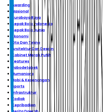
Awarding
Nasional
Surabaya Raya
Sepak Bola Indonesia
Sepak Bola Dunia
Ekonomi
Oto Dan Tekno
Arsitektur Dan Desain
Kabinet Merah Putih
Features
Jabodetabek
Humaniora
Hobi & Kesenangan
Sports
Infrastruktur
Zodiak
Kepribadian
Berita Daerah