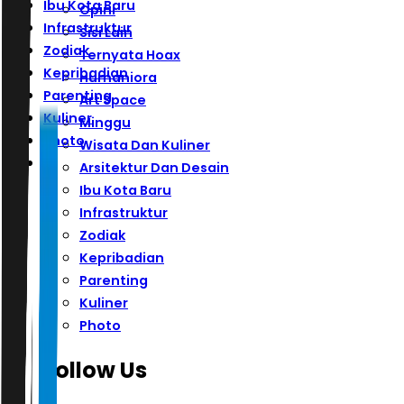
Ibu Kota Baru
Opini
Infrastruktur
Sisi Lain
Zodiak
Ternyata Hoax
Kepribadian
Humaniora
Parenting
Art Space
Kuliner
Minggu
Photo
Wisata Dan Kuliner
Arsitektur Dan Desain
Ibu Kota Baru
Infrastruktur
Zodiak
Kepribadian
Parenting
Kuliner
Photo
Follow Us