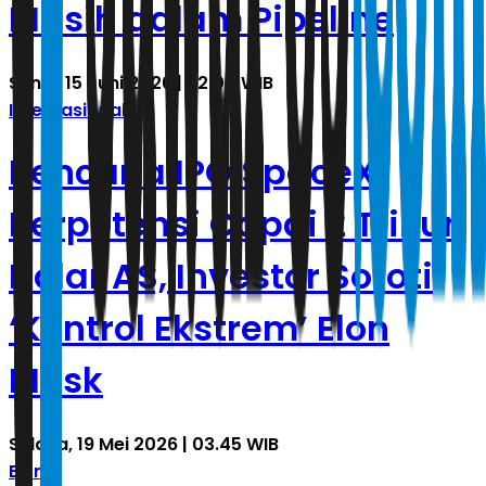
Masih dalam Pipeline
Senin, 15 Juni 2026 | 22.04 WIB
Internasional
Rencana IPO SpaceX
Berpotensi Capai 2 Triliun
Dolar AS, Investor Soroti
‘Kontrol Ekstrem’ Elon
Musk
Selasa, 19 Mei 2026 | 03.45 WIB
Bisnis