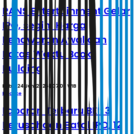
RANS Entertainment Gelar
IPO, segini Harga
Penawaran Awal dan
Batas Waktu Book
Building
Rabu, 24 Juni 2026 | 07.05 WIB
Finance
Laporan Terbaru BEI: 3
Perusahaan Batal IPO, 12