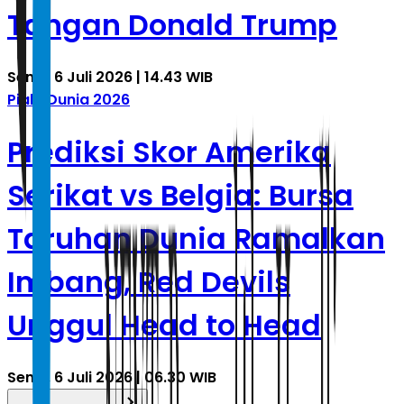
Tangan Donald Trump
Senin, 6 Juli 2026 | 14.43 WIB
Piala Dunia 2026
Prediksi Skor Amerika
Serikat vs Belgia: Bursa
Taruhan Dunia Ramalkan
Imbang, Red Devils
Unggul Head to Head
Senin, 6 Juli 2026 | 06.30 WIB