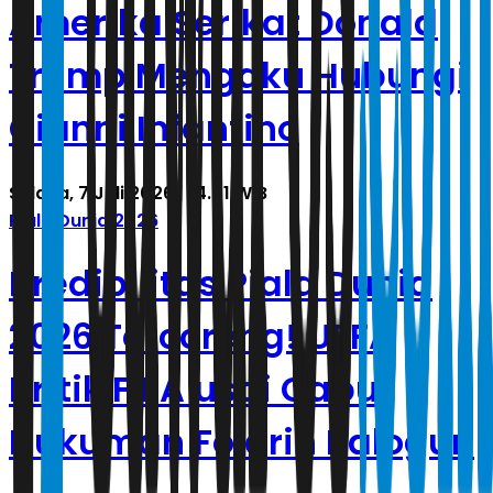
Amerika Serikat Donald
Trump Mengaku Hubungi
Gianni Infantino
Selasa, 7 Juli 2026 | 14.41 WIB
Piala Dunia 2026
Kredibilitas Piala Dunia
2026 Tercoreng! UEFA
Kritik FIFA usai Cabut
Hukuman Folarin Balogun