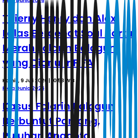
Piala Dunia 2026
Thierry Henry dan Alexi
Lalas Berdebat Soal Kartu
Merah Folarin Balogun
yang Dianulir FIFA
Kamis, 9 Juli 2026 | 10.53 WIB
Piala Dunia 2026
Kasus Folarin Balogun
Berbuntut Panjang,
Puluhan Anggota