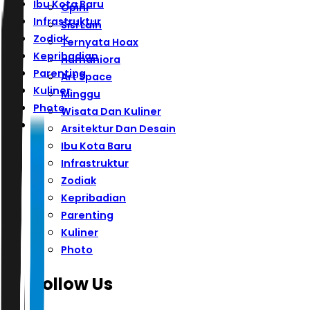
Ibu Kota Baru
Opini
Infrastruktur
Sisi Lain
Zodiak
Ternyata Hoax
Kepribadian
Humaniora
Parenting
Art Space
Kuliner
Minggu
Photo
Wisata Dan Kuliner
Arsitektur Dan Desain
Ibu Kota Baru
Infrastruktur
Zodiak
Kepribadian
Parenting
Kuliner
Photo
Follow Us