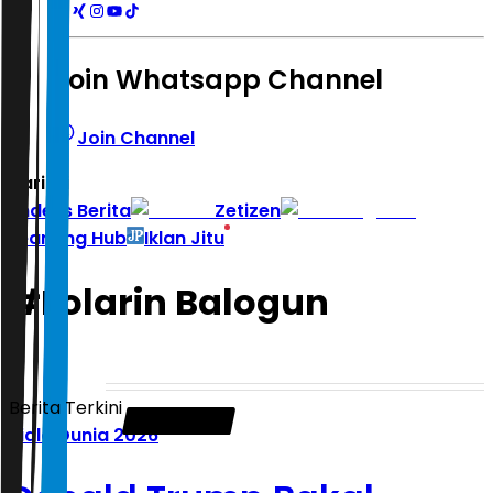
Join Whatsapp Channel
Join Channel
Hari ini
|
Indeks Berita
Zetizen
Learning Hub
Iklan Jitu
#
Folarin Balogun
Berita Terkini
Piala Dunia 2026