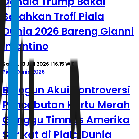
Donald Trump Bakal
Serahkan Trofi Piala
Dunia 2026 Bareng Gianni
Infantino
Sabtu, 18 Juli 2026 | 16.15 WIB
Piala Dunia 2026
Balogun Akui Kontroversi
Pencabutan Kartu Merah
Ganggu Timnas Amerika
Serikat di Piala Dunia