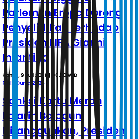
Parlemen Eropa Dorong
Penyelidikan terhadap
Presiden FIFA Gianni
Infantino
Kamis, 9 Juli 2026 | 00.50 WIB
Piala Dunia 2026
Sanksi Kartu Merah
Folarin Balogun
Ditangguhkan, Presiden