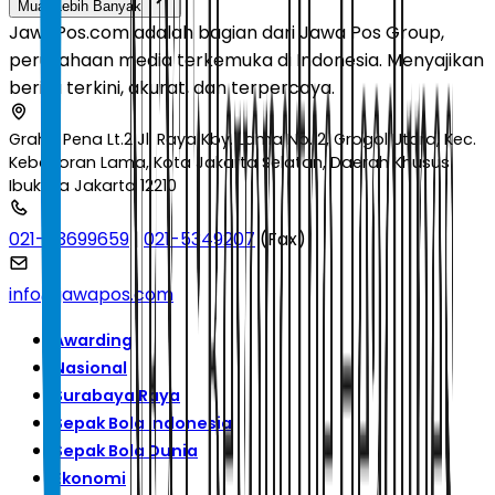
Muat Lebih Banyak
JawaPos.com adalah bagian dari Jawa Pos Group,
perusahaan media terkemuka di Indonesia. Menyajikan
berita terkini, akurat, dan terpercaya.
Graha Pena Lt.2 Jl. Raya Kby. Lama No.12, Grogol Utara, Kec.
Kebayoran Lama, Kota Jakarta Selatan, Daerah Khusus
Ibukota Jakarta 12210
021-53699659
|
021-5349207
(Fax)
info@jawapos.com
Awarding
Nasional
Surabaya Raya
Sepak Bola Indonesia
Sepak Bola Dunia
Ekonomi