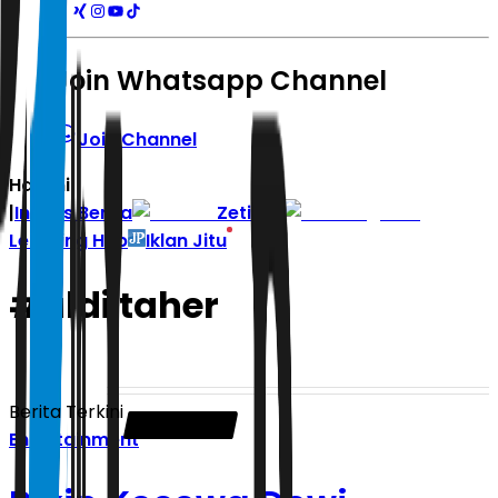
Join Whatsapp Channel
Join Channel
Hari ini
|
Indeks Berita
Zetizen
Learning Hub
Iklan Jitu
#
aldi taher
Berita Terkini
Entertainment