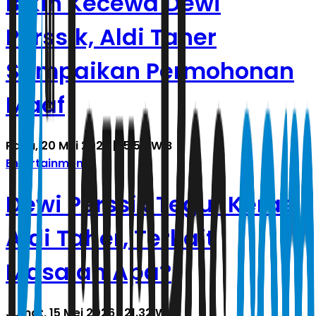
Bikin Kecewa Dewi
Perssik, Aldi Taher
Sampaikan Permohonan
Maaf
Rabu, 20 Mei 2026 | 15.50 WIB
Entertainment
Dewi Perssik Tegur Keras
Aldi Taher, Terkait
Masalah Apa?
Jumat, 15 Mei 2026 | 21.32 WIB