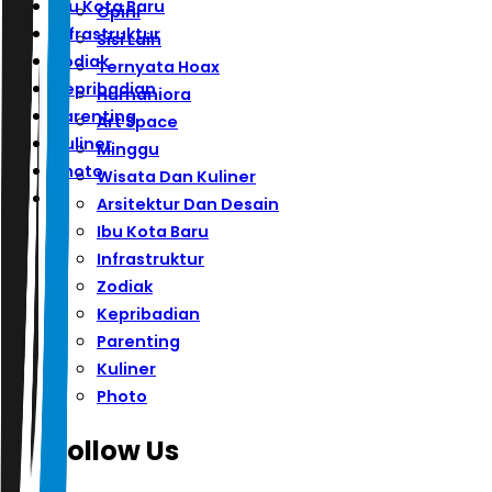
Ibu Kota Baru
Opini
Infrastruktur
Sisi Lain
Zodiak
Ternyata Hoax
Kepribadian
Humaniora
Parenting
Art Space
Kuliner
Minggu
Photo
Wisata Dan Kuliner
Arsitektur Dan Desain
Ibu Kota Baru
Infrastruktur
Zodiak
Kepribadian
Parenting
Kuliner
Photo
Follow Us