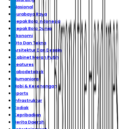
Nasional
Surabaya Raya
Sepak Bola Indonesia
Sepak Bola Dunia
Ekonomi
Oto Dan Tekno
Arsitektur Dan Desain
Kabinet Merah Putih
Features
Jabodetabek
Humaniora
Hobi & Kesenangan
Sports
Infrastruktur
Zodiak
Kepribadian
Berita Daerah