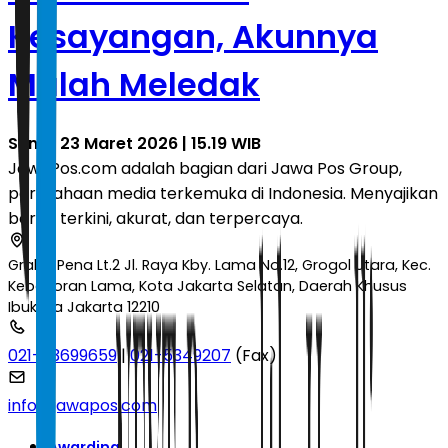
Kesayangan, Akunnya
Malah Meledak
Senin, 23 Maret 2026 | 15.19 WIB
JawaPos.com adalah bagian dari Jawa Pos Group,
perusahaan media terkemuka di Indonesia. Menyajikan
berita terkini, akurat, dan terpercaya.
Graha Pena Lt.2 Jl. Raya Kby. Lama No.12, Grogol Utara, Kec.
Kebayoran Lama, Kota Jakarta Selatan, Daerah Khusus
Ibukota Jakarta 12210
021-53699659
|
021-5349207
(Fax)
info@jawapos.com
Awarding