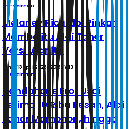
Entertainment
Melaney Ricardo: Pinkan
Mambo itu Aldi Taher
Versi Wanita
Senin, 13 April 2026 | 20.59 WIB
Entertainment
Handphone Eror Usai
Terima 10 Ribu Pesan, Aldi
Taher Memohon, hingga