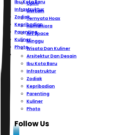
Ibu Kota Baru
Opini
Infrastruktur
Sisi Lain
Zodiak
Ternyata Hoax
Kepribadian
Humaniora
Parenting
Art Space
Kuliner
Minggu
Photo
Wisata Dan Kuliner
Arsitektur Dan Desain
Ibu Kota Baru
Infrastruktur
Zodiak
Kepribadian
Parenting
Kuliner
Photo
Follow Us