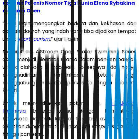
dengan Petenis Nomor Tiga Dunia Elena Rybakina
di Miami Open
”Kami ingin mengangkat budaya dan kekhasan dari
daerah-daerah yang indah yang bisa dijadikan tempat
untuk
sport tourism
,” ujar Harlin.
Menurut dia, A.Stream Open Water Swimming Series
akan menjadi identitas utama dalam pengembangan
wisata olahraga di Indonesia. Konsepnya tidak hanya
menghadirkan perlombaan, tetapi juga
menggabungkan sektor pariwisata hingga ekonomi
kreatif.
Untuk memaksimalkan potensi itu,
PB Akuatik
Indonesia
bekerja sama dengan Kementerian
Pariwisata. Dalam kolaborasi tersebut, event itu akan
dikaitkan dengan sektor lain seperti
hospitality
, kuliner,
hingga pameran.