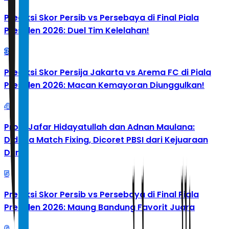
Prediksi Skor Persib vs Persebaya di Final Piala
Presiden 2026: Duel Tim Kelelahan!
3
Prediksi Skor Persija Jakarta vs Arema FC di Piala
Presiden 2026: Macan Kemayoran Diunggulkan!
4
Profil Jafar Hidayatullah dan Adnan Maulana:
Diduga Match Fixing, Dicoret PBSI dari Kejuaraan
Dunia
5
Prediksi Skor Persib vs Persebaya di Final Piala
Presiden 2026: Maung Bandung Favorit Juara
6