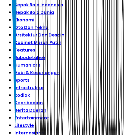
Sepak Bola Indonesia
Sepak Bola Dunia
Ekonomi
Oto Dan Tekno
Arsitektur Dan Desain
Kabinet Merah Putih
Features
Jabodetabek
Humaniora
Hobi & Kesenangan
Sports
Infrastruktur
Zodiak
Kepribadian
Berita Daerah
Entertainment
Lifestyle
Internasional