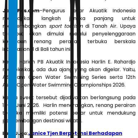
JawaPos.com
–Pengurus Besar Akuatik Indonesia
menyiapkan langkah jangka panjang untuk
mengembangkan
sport tourism
di Tanah Air. Upaya
tersebut akan dimulai melalui penyelenggaraan
kejuaraan renang perairan terbuka berskala
internasional di Bali tahun ini.
Ketua Harian PB Akuatik Indonesia Harlin E. Rahardjo
menjelaskan, ada dua ajang yang akan digelar. Yaitu,
A.Stream Open Water Swimming Series serta 12th
Asian Open Water Swimming Championships 2026.
Kedua event tersebut dijadwalkan berlangsung pada
13–15 Juni 2026.
Harlin menerangkan, renang perairan
terbuka memiliki potensi besar untuk mendukung
pengembangan destinasi wisata.
Janice Tjen Berpotensi Berhadapan
Baca Juga: