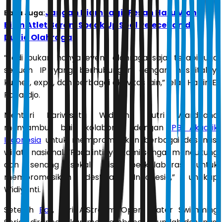
Jangan Diam Lagi! Pesan Haru Viona
Baca Juga:
Bikin Atlet Berani Speak Up Soal Pelecehan di
Dunia Olahraga
”Jadi bukan hanya event olahraga saja, tetapi juga
sebuah IP yang berhubungan dengan hospitality,
kuliner, expo, dan berbagai aktivitas lain,” jelas Harlin E.
Rahardjo.
Menteri Pariwisata Widiyanti Putri Wardhana
menyambut baik kolaborasi dengan
PB Akuatik
Indonesia
untuk mempromosikan berbagai destinasi
wisata nasional. ”Pada intinya, kami sangat mendukung
dan senang sekali bisa berkolaborasi untuk
mempromosikan destinasi Indonesia,” ungkap
Widiyanti.
Setelah
Bali
, seri A.Stream Open Water Swimming