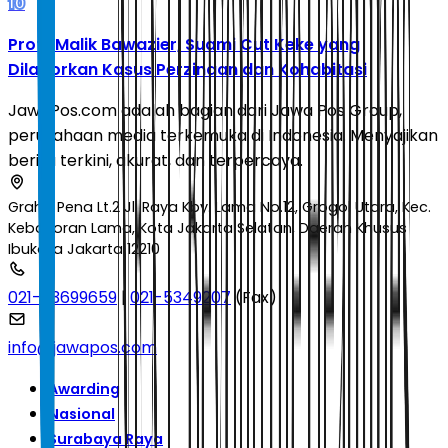
10
Profil Malik Bawazier, Suami Cut Keke yang
Dilaporkan Kasus Perzinaan dan Kohabitasi
JawaPos.com adalah bagian dari Jawa Pos Group,
perusahaan media terkemuka di Indonesia. Menyajikan
berita terkini, akurat, dan terpercaya.
Graha Pena Lt.2 Jl. Raya Kby. Lama No.12, Grogol Utara, Kec.
Kebayoran Lama, Kota Jakarta Selatan, Daerah Khusus
Ibukota Jakarta 12210
021-53699659
|
021-5349207
(Fax)
info@jawapos.com
Awarding
Nasional
Surabaya Raya