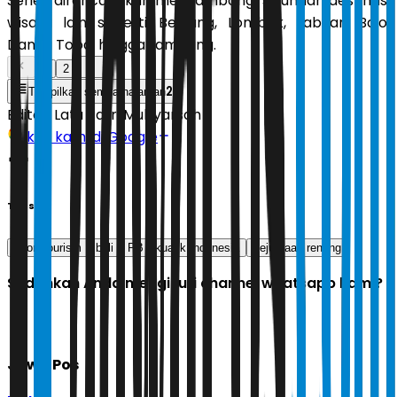
Series direncanakan menyambangi sejumlah destinasi
wisata lain seperti Belitung, Lombok, Labuan Bajo,
Danau Toba, hingga Lampung.
1
2
2
Tampilkan semua halaman
Editor:
Latu Ratri Mubyarsah
Ikuti kami di Google
Tags
sport tourism
bali
PB Akuatik Indonesia
kejuaraan renang
Sudahkah Anda mengikuti channel whatsapp kami?
Jawa Pos