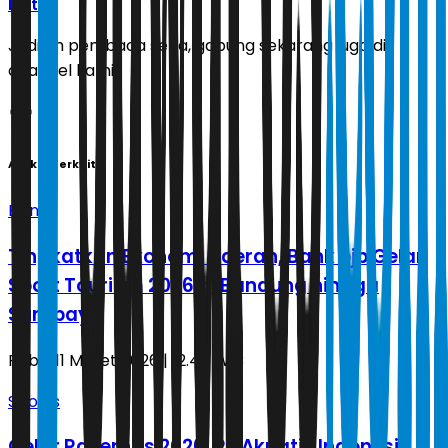
Ikuti
Jadilah pembaca setia, gabung sekarang juga di
channel kami!
Artikel Terkait
Bisnis
Tingkatkan Ekonomi Daerah, Bank bjb Gelar
Sport Tourism 2026 di Bandung hingga
Surabaya
Rabu, 11 Maret 2026 | 12.46 WIB
Sports
Gelar Rakernas 2026, PB Akuatik Indonesia