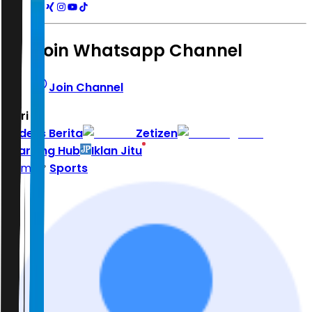
Join Whatsapp Channel
Join Channel
Hari ini
|
Indeks Berita
Zetizen
Learning Hub
Iklan Jitu
Home
Sports