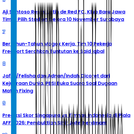
Aji Santoso Resmi Latih de Red FC, Klub Baru Jawa
Timur Pilih Stadion Gelora 10 November Surabaya
7
Bertahun-Tahun Mogok Kerja, Tim 10 Pekerja
Freeport Serahkan Tuntutan ke Said Iqbal
8
Jafar/Felisha dan Adnan/Indah Dicoret dari
Kejuaraan Dunia, PBSI Buka Suara Soal Dugaan
Match Fixing
9
Prediksi Skor Singapura vs Timnas Indonesia di Piala
AFF 2026: Pembuktian Sihir John Herdman!