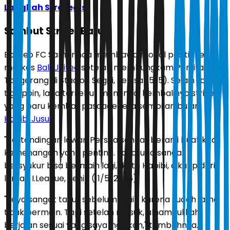
Langkah Strategis
Sambut Striker Baru
Borneo FC Samarinda membawa modal positif ke
markas
Bali United
setelah membungkam Persita
Tangerang di Stadion Segiri, Selasa (5/5). Selain raihan
tiga poin, laga tersebut menandai kembalinya striker
yang baru kembali pascacedera sembilan bulan,
Habibi Jusuf
.
"Pertandingan lawan Persita sangat berarti buat kita,
kemenangan yang penting. Saya juga sangat
bersyukur bisa bermain lagi," kata Habibi, dikutip dari
laman I.League, Senin (11/5/2026).
"Saya sangat takut sebelum main karena sudah lama
tidak bermain. Tapi setelah masuk, alhamdulillah
berjalan sesuai yang saya inginkan," tambahnya.