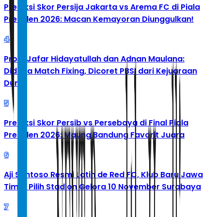
Prediksi Skor Persija Jakarta vs Arema FC di Piala
Presiden 2026: Macan Kemayoran Diunggulkan!
4
Profil Jafar Hidayatullah dan Adnan Maulana:
Diduga Match Fixing, Dicoret PBSI dari Kejuaraan
Dunia
5
Prediksi Skor Persib vs Persebaya di Final Piala
Presiden 2026: Maung Bandung Favorit Juara
6
Aji Santoso Resmi Latih de Red FC, Klub Baru Jawa
Timur Pilih Stadion Gelora 10 November Surabaya
7