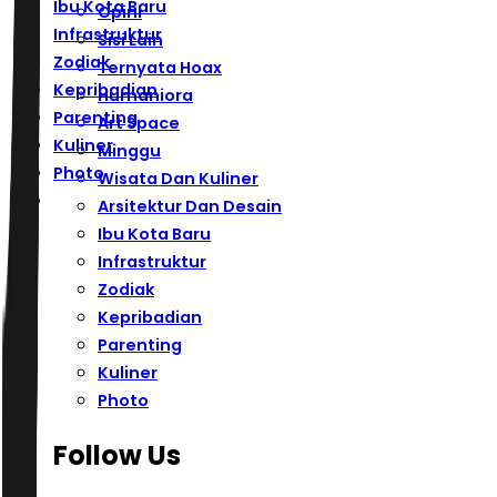
Ibu Kota Baru
Opini
Infrastruktur
Sisi Lain
Zodiak
Ternyata Hoax
Kepribadian
Humaniora
Parenting
Art Space
Kuliner
Minggu
Photo
Wisata Dan Kuliner
Arsitektur Dan Desain
Ibu Kota Baru
Infrastruktur
Zodiak
Kepribadian
Parenting
Kuliner
Photo
Follow Us