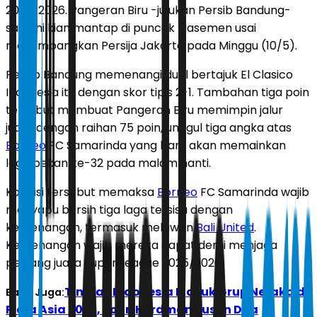
2025/2026. Pangeran Biru -julukan Persib Bandung-
saat ini kian mantap di puncak klasemen usai
menumbangkan Persija Jakarta pada Minggu (10/5).
Persib Bandung memenangi duel bertajuk El Clasico
Indonesia itu dengan skor tipis 2-1. Tambahan tiga poin
tersebut membuat Pangeran Biru memimpin jalur
juara dengan raihan 75 poin, unggul tiga angka atas
Borneo
FC Samarinda yang baru akan memainkan
laga pekan ke-32 pada malam nanti.
Kondisi tersebut memaksa
Borneo
FC Samarinda wajib
menyapu bersih tiga laga tersisa dengan
kemenangan, termasuk melawan
Bali United
.
Kemenangan wajib mereka dapat demi menjaga
peluang juara Super League 2025/2026.
Timnas Indonesia Masuk Grup Neraka di
Baca Juga:
Piala Asia 2027, John Herdman Susun Dua