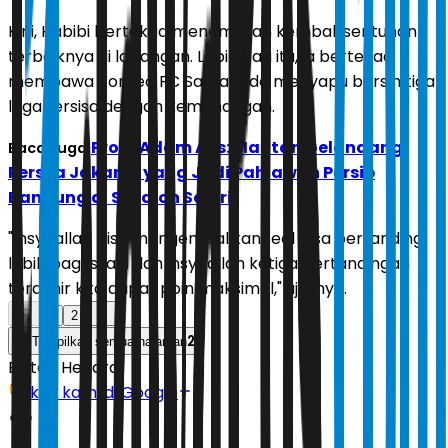
Kini, Habibi bertekad menemukan kembali sentuhan
terbaiknya di lapangan. Lebih dari itu, ia bertekad
membawa Borneo FC Samarinda menyapu bersih tiga
laga tersisa dengan kemenangan.
Profil Adam Alis: Mantan Gelandang
Baca Juga:
Persija Jakarta yang Jadi Pahlawan Persib
Bandung di Stadion Segiri
"Insyaallah bisa mengembalikan feel bisa bertanding
lebih bagus lagi dan insyaallah ketiga pertandingan
terakhir kita dapat poin maksimal," ujarnya.
1
2
2
Tampilkan semua halaman
Editor:
Hendra
Ikuti kami di Google