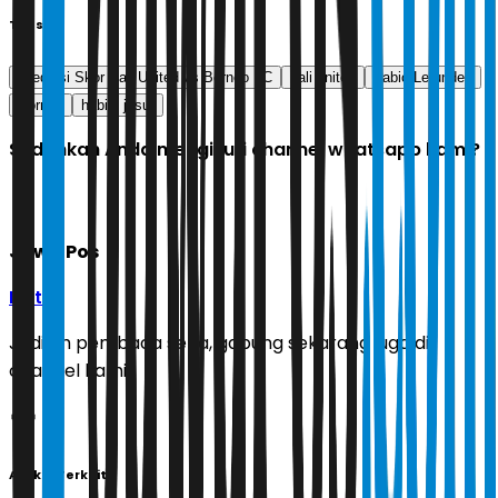
Tags
Prediksi Skor Bali United vs Borneo FC
bali united
Fabio Lefundes
Borneo
habibi jusuf
Sudahkah Anda mengikuti channel whatsapp kami?
Jawa Pos
Ikuti
Jadilah pembaca setia, gabung sekarang juga di
channel kami!
Artikel Terkait