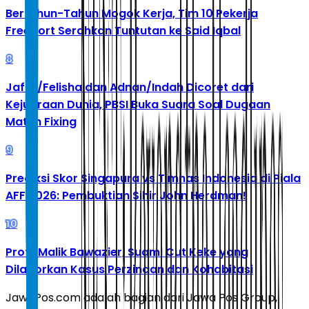
Bertahun-Tahun Mogok Kerja, Tim 10 Pekerja
Freeport Serahkan Tuntutan ke Said Iqbal
8
Jafar/Felisha dan Adnan/Indah Dicoret dari
Kejuaraan Dunia, PBSI Buka Suara Soal Dugaan
Match Fixing
9
Prediksi Skor Singapura vs Timnas Indonesia di Piala
AFF 2026: Pembuktian Sihir John Herdman!
10
Profil Malik Bawazier, Suami Cut Keke yang
Dilaporkan Kasus Perzinaan dan Kohabitasi
JawaPos.com adalah bagian dari Jawa Pos Group,