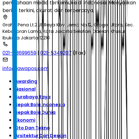
perusahaan media terkemuka di Indonesia. Menyajikan
berita terkini, akurat, dan terpercaya.
Graha Pena Lt.2 Jl. Raya Kby. Lama No.12, Grogol Utara, Kec.
Kebayoran Lama, Kota Jakarta Selatan, Daerah Khusus
Ibukota Jakarta 12210
021-53699659
|
021-5349207
(Fax)
info@jawapos.com
Awarding
Nasional
Surabaya Raya
Sepak Bola Indonesia
Sepak Bola Dunia
Ekonomi
Oto Dan Tekno
Arsitektur Dan Desain