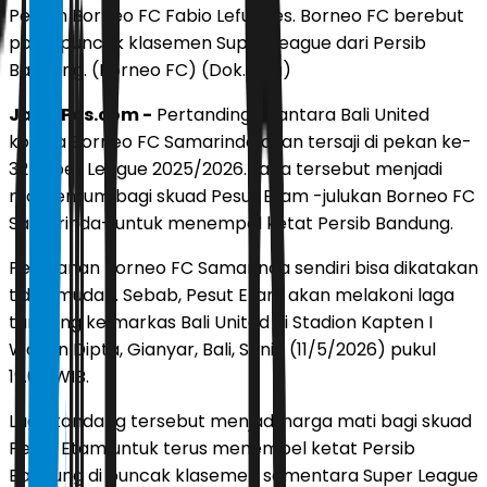
Pelatih Borneo FC Fabio Lefundes. Borneo FC berebut
posisi puncak klasemen Super League dari Persib
Bandung. (Borneo FC) (Dok. Liga)
JawaPos.com -
Pertandingan antara Bali United
kontra Borneo FC Samarinda akan tersaji di pekan ke-
32 Super League 2025/2026. Laga tersebut menjadi
momentum bagi skuad Pesut Etam -julukan Borneo FC
Samarinda- untuk menempel ketat Persib Bandung.
Perjalanan Borneo FC Samarinda sendiri bisa dikatakan
tidak mudah. Sebab, Pesut Etam akan melakoni laga
tandang ke markas Bali United di Stadion Kapten I
Wayan Dipta, Gianyar, Bali, Senin (11/5/2026) pukul
19.00 WIB.
Laga tandang tersebut menjadi harga mati bagi skuad
Pesut Etam untuk terus menempel ketat Persib
Bandung di puncak klasemen sementara Super League