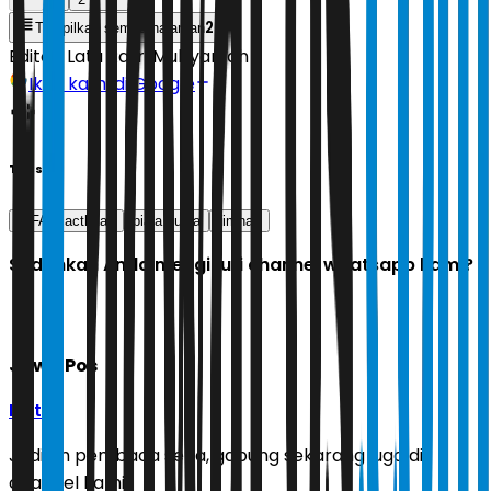
2
Tampilkan semua halaman
Editor:
Latu Ratri Mubyarsah
Ikuti kami di Google
Tags
FIFA Macthday
piala dunia
timnas
Sudahkah Anda mengikuti channel whatsapp kami?
Jawa Pos
Ikuti
Jadilah pembaca setia, gabung sekarang juga di
channel kami!