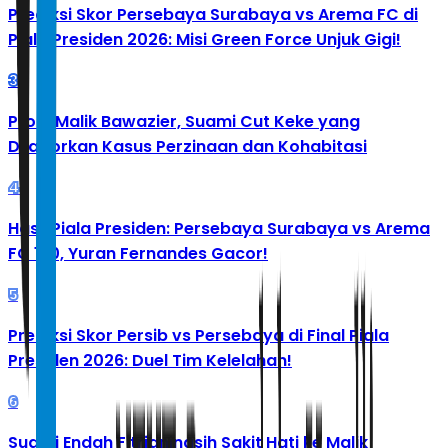
Prediksi Skor Persebaya Surabaya vs Arema FC di
Piala Presiden 2026: Misi Green Force Unjuk Gigi!
3
Profil Malik Bawazier, Suami Cut Keke yang
Dilaporkan Kasus Perzinaan dan Kohabitasi
4
Hasil Piala Presiden: Persebaya Surabaya vs Arema
FC 1-0, Yuran Fernandes Gacor!
5
Prediksi Skor Persib vs Persebaya di Final Piala
Presiden 2026: Duel Tim Kelelahan!
6
Suami Endah Fitrianingsih Sakit Hati ke Malik