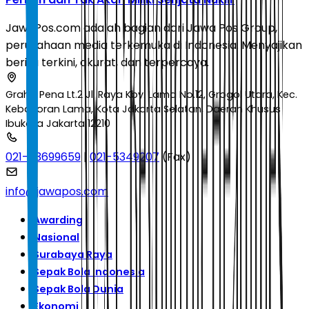
JawaPos.com adalah bagian dari Jawa Pos Group,
perusahaan media terkemuka di Indonesia. Menyajikan
berita terkini, akurat, dan terpercaya.
Graha Pena Lt.2 Jl. Raya Kby. Lama No.12, Grogol Utara, Kec.
Kebayoran Lama, Kota Jakarta Selatan, Daerah Khusus
Ibukota Jakarta 12210
021-53699659
|
021-5349207
(Fax)
info@jawapos.com
Awarding
Nasional
Surabaya Raya
Sepak Bola Indonesia
Sepak Bola Dunia
Ekonomi