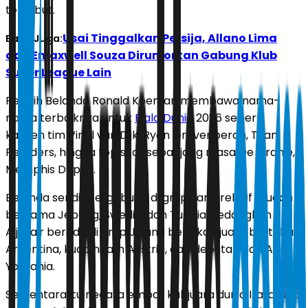
tersebut.
Usai Tinggalkan Persija, Allano Lima
Baca Juga:
dan Emaxwell Souza Dirumorkan Gabung Klub
Super League Lain
Pelatih Belanda Ronald Koeman membawa nama-
nama terbaiknya untuk
Piala Dunia
2026 seperti
kapten tim Virgil van Dijk, Ryan Gravenberch, Tijjani
Reijnders, hingga top skor sepanjang masa De Oranje,
Memphis Depay.
Belanda sendiri tergabung di grup yang relatif mudah
bersama Jepang, Swedia, dan Tunisia. Sedangkan
Aljazair berada di grup J yang berisikan juara bertahan
Argentina, kuda hitam Austria, dan debutan dari Asia
Yordania.
Sementara itu negara empat kali juara dunia Italia juga