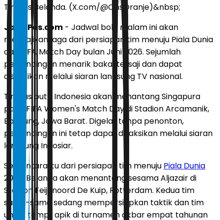
Timnas Belanda. (X.com/@OnsOranje)&nbsp;
JawaPos.com
- Jadwal bola malam ini akan
menyajikan laga dari persiapan tim menuju Piala Dunia
dan FIFA Match Day bulan Juni 2026. Sejumlah
pertandingan menarik bakal tersaji dan dapat
disaksikan melalui siaran langsung TV nasional.
Timnas putri Indonesia akan menantang Singapura
pada FIFA Women's Match Day di Stadion Arcamanik,
Bandung, Jawa Barat. Digelar tanpa penonton,
pertandingan ini tetap dapat disaksikan melalui siaran
langsung Indosiar.
Sementara itu dari persiapan tim menuju
Piala Dunia
2026, Belanda akan menantang sesama Aljazair di
Stadion Feijenoord De Kuip, Rotterdam. Kedua tim
sama-sama sedang mempersiapkan taktik dan tim
untuk tampil apik di turnamen akbar empat tahunan