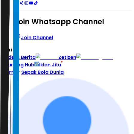
Join Whatsapp Channel
Join Channel
Hari ini
|
Indeks Berita
Zetizen
Learning Hub
Iklan Jitu
Home
Sepak Bola Dunia