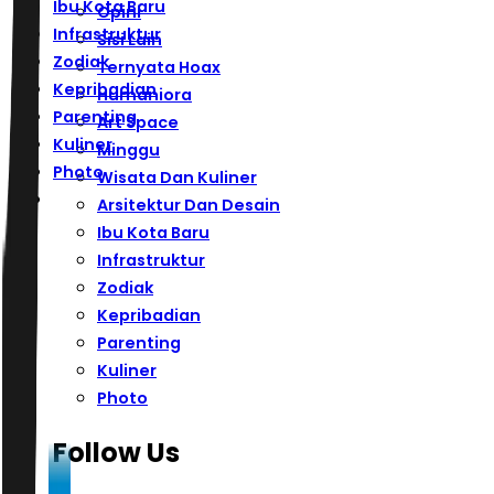
Ibu Kota Baru
Opini
Infrastruktur
Sisi Lain
Zodiak
Ternyata Hoax
Kepribadian
Humaniora
Parenting
Art Space
Kuliner
Minggu
Photo
Wisata Dan Kuliner
Arsitektur Dan Desain
Ibu Kota Baru
Infrastruktur
Zodiak
Kepribadian
Parenting
Kuliner
Photo
Follow Us