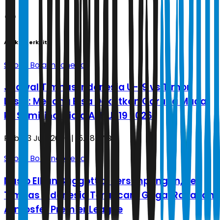
Artikel Terkait
Sepak Bola Indonesia
Jadwal Timnas Indonesia U-19 vs Timor
Leste: Menang Bisa Dekatkan Garuda Muda
ke Semifinal Piala AFF U-19 2026
Rabu, 3 Juni 2026 | 15.48 WIB
Sepak Bola Indonesia
Nasib Elkan Baggott di Persimpangan, Bek
Timnas Indonesia Terancam Gagal Rasakan
Atmosfer Premier League