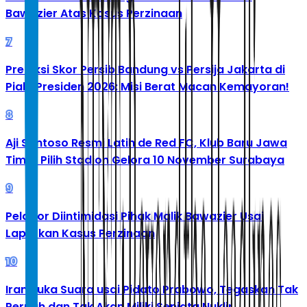
Bawazier Atas Kasus Perzinaan
7
Prediksi Skor Persib Bandung vs Persija Jakarta di
Piala Presiden 2026: Misi Berat Macan Kemayoran!
8
Aji Santoso Resmi Latih de Red FC, Klub Baru Jawa
Timur Pilih Stadion Gelora 10 November Surabaya
9
Pelapor Diintimidasi Pihak Malik Bawazier Usai
Laporkan Kasus Perzinaan
10
Iran Buka Suara usai Pidato Prabowo, Tegaskan Tak
Pernah dan Tak Akan Miliki Senjata Nuklir