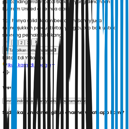
pertandingan dari total 60 laga yang dimainkan
Buriram United di semua ajang.
Tak hanya solid dalam bertahan, Sandy juga
menunjukkan produktivitas yang cukup baik untuk
seorang pemain belakang.
1
2
3
3
Tampilkan semua halaman
Editor:
Edi Yulianto
Ikuti kami di Google
Tags
timnas indonesia
sandy walsh
buriram united
Sudahkah Anda mengikuti channel whatsapp kami?