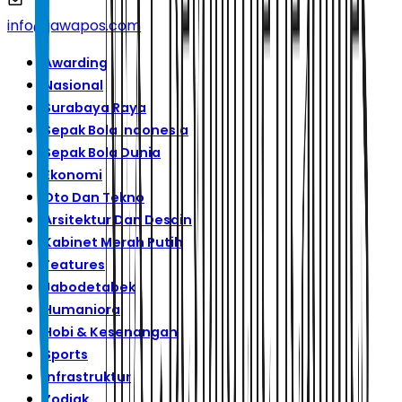
info@jawapos.com
Awarding
Nasional
Surabaya Raya
Sepak Bola Indonesia
Sepak Bola Dunia
Ekonomi
Oto Dan Tekno
Arsitektur Dan Desain
Kabinet Merah Putih
Features
Jabodetabek
Humaniora
Hobi & Kesenangan
Sports
Infrastruktur
Zodiak