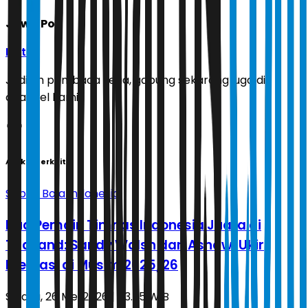
Jawa Pos
Ikuti
Jadilah pembaca setia, gabung sekarang juga di
channel kami!
Artikel Terkait
Sepak Bola Indonesia
Dua Pemain Timnas Indonesia Juara di
Thailand: Sandy Walsh dan Asnawi Ukir
Prestasi di Musim 2025/26
Selasa, 26 Mei 2026 | 03.35 WIB