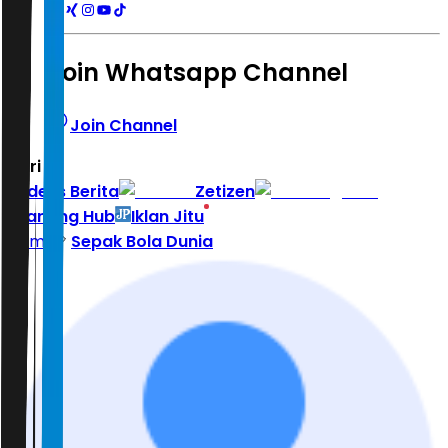
Join Whatsapp Channel
Join Channel
Hari ini
|
Indeks Berita
Zetizen
Learning Hub
Iklan Jitu
Home
Sepak Bola Dunia