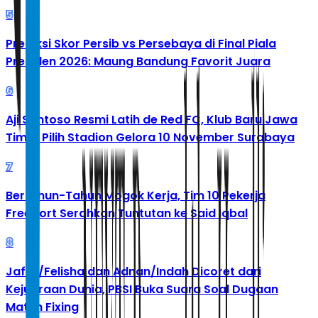
5
Prediksi Skor Persib vs Persebaya di Final Piala
Presiden 2026: Maung Bandung Favorit Juara
6
Aji Santoso Resmi Latih de Red FC, Klub Baru Jawa
Timur Pilih Stadion Gelora 10 November Surabaya
7
Bertahun-Tahun Mogok Kerja, Tim 10 Pekerja
Freeport Serahkan Tuntutan ke Said Iqbal
8
Jafar/Felisha dan Adnan/Indah Dicoret dari
Kejuaraan Dunia, PBSI Buka Suara Soal Dugaan
Match Fixing