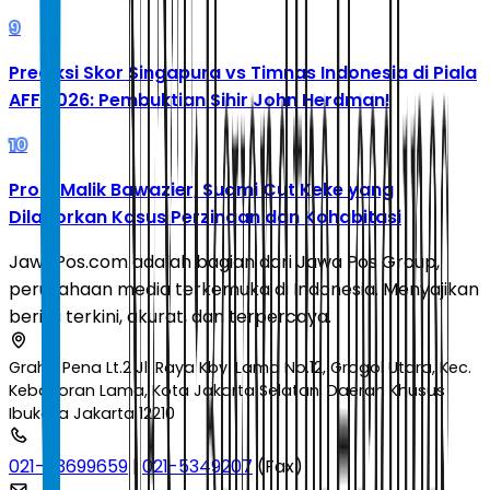
9
Prediksi Skor Singapura vs Timnas Indonesia di Piala
AFF 2026: Pembuktian Sihir John Herdman!
10
Profil Malik Bawazier, Suami Cut Keke yang
Dilaporkan Kasus Perzinaan dan Kohabitasi
JawaPos.com adalah bagian dari Jawa Pos Group,
perusahaan media terkemuka di Indonesia. Menyajikan
berita terkini, akurat, dan terpercaya.
Graha Pena Lt.2 Jl. Raya Kby. Lama No.12, Grogol Utara, Kec.
Kebayoran Lama, Kota Jakarta Selatan, Daerah Khusus
Ibukota Jakarta 12210
021-53699659
|
021-5349207
(Fax)