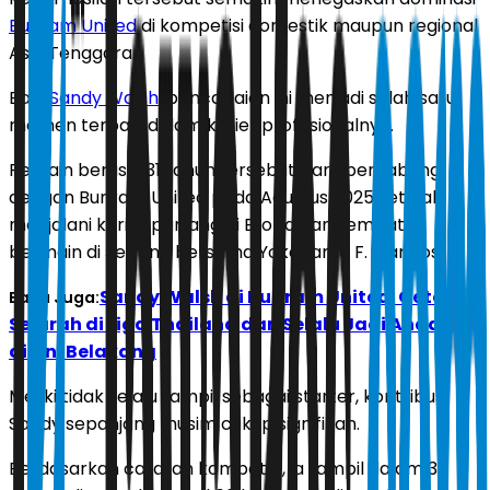
Buriram United
di kompetisi domestik maupun regional
Asia Tenggara.
Bagi
Sandy Walsh
, pencapaian ini menjadi salah satu
momen terbaik dalam karier profesionalnya.
Pemain berusia 31 tahun tersebut baru bergabung
dengan Buriram United pada Agustus 2025 setelah
menjalani karier panjang di Eropa dan sempat
bermain di Jepang bersama Yokohama F. Marinos.
Sandy Walsh di Buriram United: Cetak
Baca Juga:
Sejarah di Liga Thailand dan Selalu Jadi Andalan
di Lini Belakang
Meski tidak selalu tampil sebagai starter, kontribusi
Sandy sepanjang musim cukup signifikan.
Berdasarkan catatan kompetisi, ia tampil dalam 33