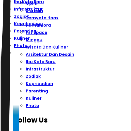
Ibu Kota Baru
Opini
Infrastruktur
Sisi Lain
Zodiak
Ternyata Hoax
Kepribadian
Humaniora
Parenting
Art Space
Kuliner
Minggu
Photo
Wisata Dan Kuliner
Arsitektur Dan Desain
Ibu Kota Baru
Infrastruktur
Zodiak
Kepribadian
Parenting
Kuliner
Photo
Follow Us