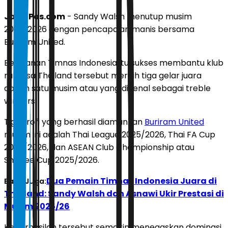
JawaPos.com
- Sandy Walsh menutup musim
2025/2026 dengan pencapaian manis bersama
Buriram United.
Bek kanan Timnas Indonesia itu sukses membantu klub
raksasa Thailand tersebut meraih tiga gelar juara
dalam satu musim atau yang dikenal sebagai treble
winners.
Tiga trofi yang berhasil diamankan
Buriram United
musim ini adalah Thai League 2025/2026, Thai FA Cup
2025/2026, dan ASEAN Club Championship atau
Shopee Cup 2025/2026.
Dua Pemain Timnas Indonesia Juara di
Baca Juga:
Thailand: Sandy Walsh dan Asnawi Ukir Prestasi di
Musim 2025/26
Keberhasilan tersebut semakin menegaskan dominasi