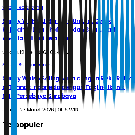
Sepak Bola Dunia
Sandy Walsh di Buriram United: Cetak
Sejarah di Liga Thailand dan Selalu Jadi
Andalan di Lini Belakang
Selasa, 12 Mei 2026 | 02.40 WIB
Sepak Bola Indonesia
Sandy Walsh Saling Sapa dengan Rizky Ridho
di Timnas Indonesia dengan Tagline Ikonik
Milik Persebaya Surabaya
Jumat, 27 Maret 2026 | 01.16 WIB
Terpopuler