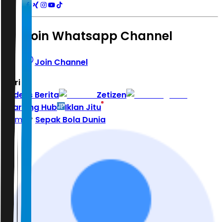
Join Whatsapp Channel
Join Channel
Hari ini
|
Indeks Berita
Zetizen
Learning Hub
Iklan Jitu
Home
Sepak Bola Dunia