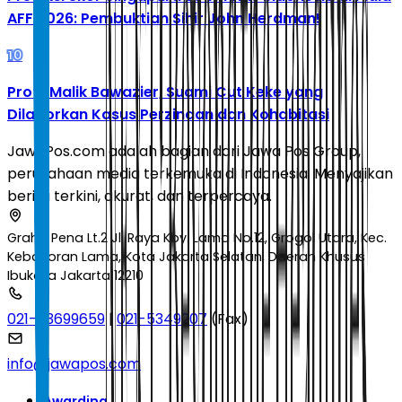
AFF 2026: Pembuktian Sihir John Herdman!
10
Profil Malik Bawazier, Suami Cut Keke yang
Dilaporkan Kasus Perzinaan dan Kohabitasi
JawaPos.com adalah bagian dari Jawa Pos Group,
perusahaan media terkemuka di Indonesia. Menyajikan
berita terkini, akurat, dan terpercaya.
Graha Pena Lt.2 Jl. Raya Kby. Lama No.12, Grogol Utara, Kec.
Kebayoran Lama, Kota Jakarta Selatan, Daerah Khusus
Ibukota Jakarta 12210
021-53699659
|
021-5349207
(Fax)
info@jawapos.com
Awarding