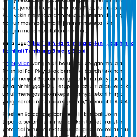
menyelesaikan empat transfer permanen selama
empat jendela transfer era Hansi Flick, dan meskipun
klub yakin mereka akan mematuhi aturan 1:1 La Liga,
namun masih belum ada jaminan mereka akan
dengan mulus melakukan transfer.
'Virus' FIFA Hantam Barcelona, Raphinha
Baca Juga:
Kembali Tumbang Bareng Brasil!
“
Inter Milan
, yang telah berurusan dengan masalah
Financial Fair Play, tidak berada di bawah tekanan
untuk menjual Bastoni mengingat kontraknya tidak
berakhir hingga 2028. Tetapi, Nerazzurri akan terbuka
untuk menegosiasikan kepergiannya, tetapi harga
yang mereka minta bisa signifikan,” menurut MARCA.
Presiden Barca yang baru terpilih kembali, Joan
Laporta, secara rutin menyatakan target transfer
potensial harus menyatakan keinginan mereka untuk