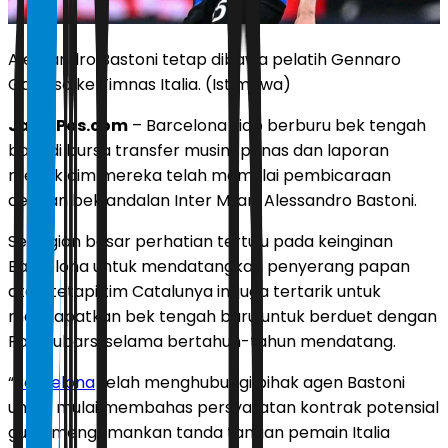
Alessandro Bastoni tetap dibawa pelatih Gennaro
Gattuso ke Timnas Italia. (Istimewa)
JawaPos.com
– Barcelona siap berburu bek tengah
baru di bursa transfer musim panas dan laporan
mengklaim mereka telah memulai pembicaraan
dengan bek andalan Inter Milan, Alessandro Bastoni.
Sebagian besar perhatian tertuju pada keinginan
Barcelona untuk mendatangkan penyerang papan
atas, tetapi tim Catalunya ini juga tertarik untuk
mendapatkan bek tengah baru untuk berduet dengan
Pau Cubarsi selama bertahun-tahun mendatang.
“
Barcelona
telah menghubungi pihak agen Bastoni
untuk mulai membahas persyaratan kontrak potensial
guna mengamankan tanda tangan pemain Italia