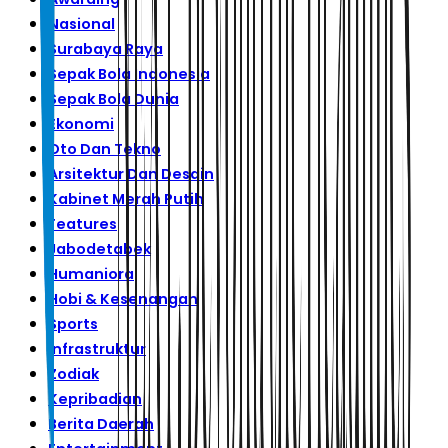
Nasional
Surabaya Raya
Sepak Bola Indonesia
Sepak Bola Dunia
Ekonomi
Oto Dan Tekno
Arsitektur Dan Desain
Kabinet Merah Putih
Features
Jabodetabek
Humaniora
Hobi & Kesenangan
Sports
Infrastruktur
Zodiak
Kepribadian
Berita Daerah