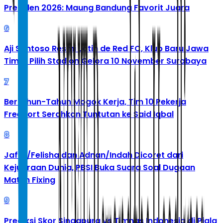
Presiden 2026: Maung Bandung Favorit Juara
6
Aji Santoso Resmi Latih de Red FC, Klub Baru Jawa
Timur Pilih Stadion Gelora 10 November Surabaya
7
Bertahun-Tahun Mogok Kerja, Tim 10 Pekerja
Freeport Serahkan Tuntutan ke Said Iqbal
8
Jafar/Felisha dan Adnan/Indah Dicoret dari
Kejuaraan Dunia, PBSI Buka Suara Soal Dugaan
Match Fixing
9
Prediksi Skor Singapura vs Timnas Indonesia di Piala