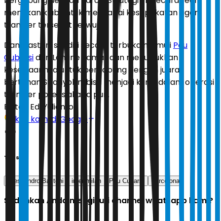
bergabung dengan Barca. Strategi ini, secara teori,
menekan klub untuk mencapai kesepakatan agar
transfer tersebut terwujud.
Dan, Bastoni sendiri secara terbuka memuji
Pau
Cubarsi
dan Lamine Yamal, dan menunjukkan
kesediaannya untuk bergabung dengan juara
bertahan Spanyol ini bisa menjadi kunci dalam operasi
transfer potensial apa pun.
Editor:
Edi Yulianto
Ikuti kami di Google
Tags
Alessandro Bastoni
inter milan
Pau Cubarsi
barcelona
Sudahkah Anda mengikuti channel whatsapp kami?