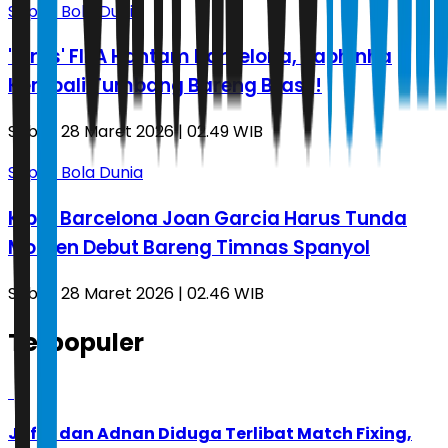
Sepak Bola Dunia
'Virus' FIFA Hantam Barcelona, Raphinha
Kembali Tumbang Bareng Brasil!
Sabtu, 28 Maret 2026 | 02.49 WIB
Sepak Bola Dunia
Kiper Barcelona Joan Garcia Harus Tunda
Momen Debut Bareng Timnas Spanyol
Sabtu, 28 Maret 2026 | 02.46 WIB
Terpopuler
1
Jafar dan Adnan Diduga Terlibat Match Fixing,