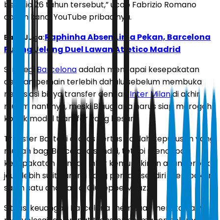
berusia 26 tahun tersebut,” ucap Fabrizio Romano
dalam kanal YouTube pribadinya.
Raphinha Absen Lima Pekan, Barcelona
Baca Juga:
Pusing Jelang Duel Lawan Atletico Madrid
Strategi
Barcelona
adalah mencapai kesepakatan
dengan pemain terlebih dahulu sebelum membuka
negosiasi biaya transfer dengan
Inter Milan
di akhir
musim nantinya, meski Blaugrana harus siap merogoh
kocek modal transfer yang besar.
Transfer Bastoni di atas kertas adalah keputusan yang
mudah bagi Barcelona sendiri, ​​tetapi mencapai
kesepakatan dengan Inter kemungkinan akan terbukti
jauh lebih sulit karena sang pemain sendiri merupakan
salah satu andalan di Giuseppe Meazza.
Situasi keuangan Barcelona membuat mereka hanya