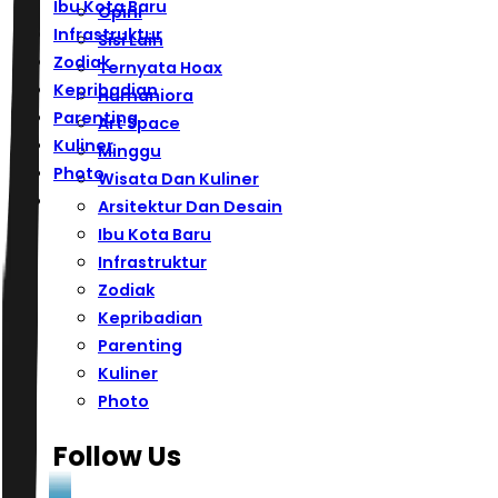
Ibu Kota Baru
Opini
Infrastruktur
Sisi Lain
Zodiak
Ternyata Hoax
Kepribadian
Humaniora
Parenting
Art Space
Kuliner
Minggu
Photo
Wisata Dan Kuliner
Arsitektur Dan Desain
Ibu Kota Baru
Infrastruktur
Zodiak
Kepribadian
Parenting
Kuliner
Photo
Follow Us