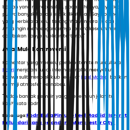
bagian yang mereka suka... pada akhirnya, saya tidak
punya banyak hal lagi untuk dikatakan. Saya orang
yang berbicara terus terang. Wawancara itu ada jika
Anda ingin mendengarkannya secara keseluruhan...
dan bukan hanya cuplikan tertentu."
Awal Mula Kontroversi
Komentar yang memicu perdebatan itu muncul saat
Rodri
menjalani tugas internasional. Ia menyebut
bahwa sulit menolak klub sebesar
Real Madrid
, bahkan
memuji atmosfer Bernabeu.
"Sudah banyak pemain yang menempuh jalan itu,
kan?" kata Rodri.
Rodri Buka Pintu ke Real Madrid? Isyarat
Baca Juga:
Halus dari Sang Gelandang Manchester City!