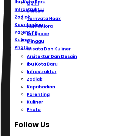
Ibu Kota Baru
Opini
Infrastruktur
Sisi Lain
Zodiak
Ternyata Hoax
Kepribadian
Humaniora
Parenting
Art Space
Kuliner
Minggu
Photo
Wisata Dan Kuliner
Arsitektur Dan Desain
Ibu Kota Baru
Infrastruktur
Zodiak
Kepribadian
Parenting
Kuliner
Photo
Follow Us