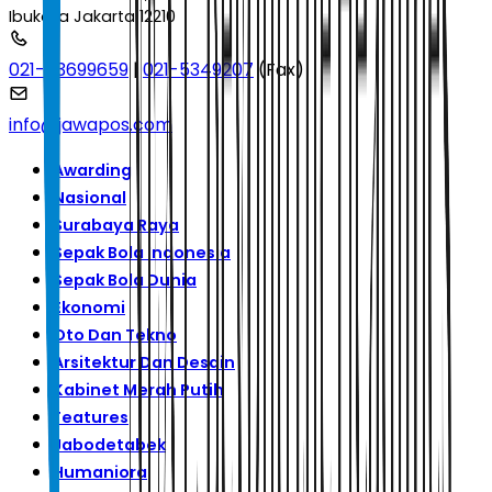
Ibukota Jakarta 12210
021-53699659
|
021-5349207
(Fax)
info@jawapos.com
Awarding
Nasional
Surabaya Raya
Sepak Bola Indonesia
Sepak Bola Dunia
Ekonomi
Oto Dan Tekno
Arsitektur Dan Desain
Kabinet Merah Putih
Features
Jabodetabek
Humaniora