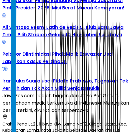
Prediksi Skor Persib Bandung vs Persija Jakarta di
Piala Presiden 2026: Misi Berat Macan Kemayoran!
8
Aji Santoso Resmi Latih de Red FC, Klub Baru Jawa
Timur Pilih Stadion Gelora 10 November Surabaya
9
Pelapor Diintimidasi Pihak Malik Bawazier Usai
Laporkan Kasus Perzinaan
10
Iran Buka Suara usai Pidato Prabowo, Tegaskan Tak
Pernah dan Tak Akan Miliki Senjata Nuklir
JawaPos.com adalah bagian dari Jawa Pos Group,
perusahaan media terkemuka di Indonesia. Menyajikan
berita terkini, akurat, dan terpercaya.
Graha Pena Lt.2 Jl. Raya Kby. Lama No.12, Grogol Utara, Kec.
Kebayoran Lama, Kota Jakarta Selatan, Daerah Khusus