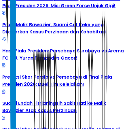
Piala Presiden 2026: Misi Green Force Unjuk Gigi!
3
Profil Malik Bawazier, Suami Cut Keke yang
Dilaporkan Kasus Perzinaan dan Kohabitasi
4
Hasil Piala Presiden: Persebaya Surabaya vs Arema
FC 1-0, Yuran Fernandes Gacor!
5
Prediksi Skor Persib vs Persebaya di Final Piala
Presiden 2026: Duel Tim Kelelahan!
6
Suami Endah Fitrianingsih Sakit Hati ke Malik
Bawazier Atas Kasus Perzinaan
7