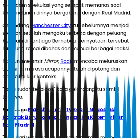
meredam spekulasi yang sempat memanas soal
kemungkinan dirinya bergabung dengan Real Madrid.
Gelandang
Manchester City
itu sebelumnya menjadi
sorotan setelah mengaku terbuka dengan peluang
bermain di Santiago Bernabeu. Pernyataan tersebut
langsung ramai dibahas dan menuai berbagai reaksi.
Namun, melansir
Mirror
,
Rodri
mencoba meluruskan
situasi. Ia merasa ucapannya telah dipotong dan
diambil di luar konteks.
"Saya sudah terbiasa," kata gelandang itu sambil
tertawa.
Manchester City Kebut Negosiasi
Baca Juga:
Kontrak Baru Rodri di Tengah Isu Ketertarikan
Real Madrid
"Jika, dari wawancara 50 menit, mereka memotong