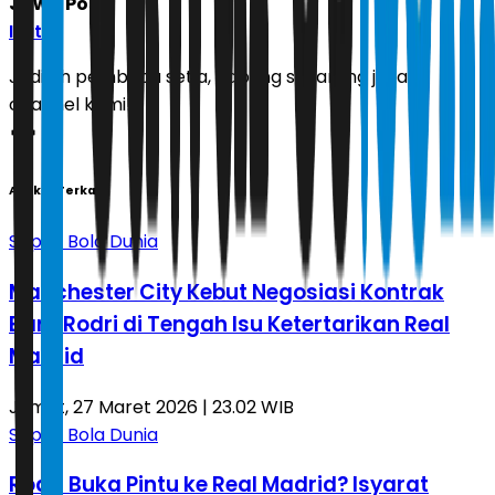
Jawa Pos
Ikuti
Jadilah pembaca setia, gabung sekarang juga di
channel kami!
Artikel Terkait
Sepak Bola Dunia
Manchester City Kebut Negosiasi Kontrak
Baru Rodri di Tengah Isu Ketertarikan Real
Madrid
Jumat, 27 Maret 2026 | 23.02 WIB
Sepak Bola Dunia
Rodri Buka Pintu ke Real Madrid? Isyarat