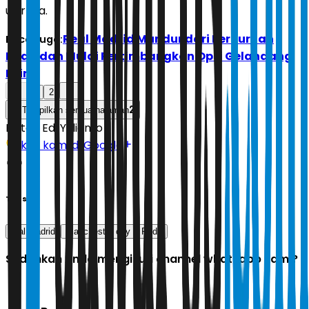
ujarnya.
Real Madrid Mundur dari Perburuan
Baca Juga:
Rodri dan Mulai Pertimbangkan Opsi Gelandang
Lain
1
2
2
Tampilkan semua halaman
Editor:
Edi Yulianto
Ikuti kami di Google
Tags
real madrid
manchester city
Rodri
Sudahkah Anda mengikuti channel whatsapp kami?