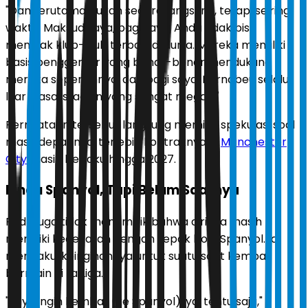
"Dan terutama bukan secara langsung, tetapi seiring
waktu. Maksud saya, bagi saya, Anda tidak bisa
menolak klub-klub terbaik di dunia. Mereka memiliki
basis penggemar yang benar-benar mendukung
mereka sepenuhnya, dan bagi saya, Bernabeu selalu
luar biasa, stadion yang sangat megah."
Pernyataan tersebut langsung memicu spekulasi soal
masa depannya, terlebih kontraknya di
Manchester
City
masih berlaku hingga 2027.
Rindu Spanyol, Tapi Belum Saatnya
Rodri juga tidak menampik bahwa dirinya masih
memiliki kedekatan dengan sepak bola Spanyol. Ia
mengakui keinginannya untuk suatu saat kembali
bermain di La Liga.
"Saya ingin kembali (ke Spanyol), ya, tentu saja,"