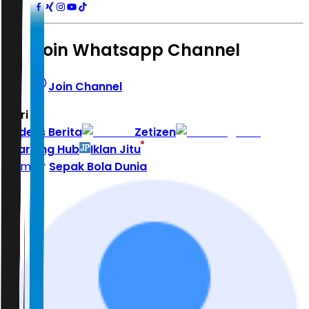
Join Whatsapp Channel
Join Channel
Hari ini
|
Indeks Berita
Zetizen
Learning Hub
Iklan Jitu
Home
Sepak Bola Dunia