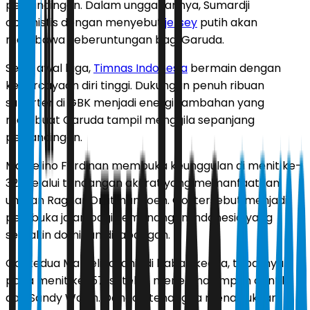
pertandingan. Dalam unggahannya, Sumardji
optimistis dengan menyebut
jersey
putih akan
membawa keberuntungan bagi Garuda.
Sejak awal laga,
Timnas Indonesia
bermain dengan
kepercayaan diri tinggi. Dukungan penuh ribuan
suporter di GBK menjadi energi tambahan yang
membuat Garuda tampil menggila sepanjang
pertandingan.
Marselino Ferdinan membuka keunggulan di menit ke-
32 melalui tendangan akurat yang memanfaatkan
umpan Ragnar Oratmangoen. Gol tersebut menjadi
pembuka jalan bagi kemenangan Indonesia yang
semakin dominan di lapangan.
Gol kedua Marselino lahir di babak kedua, tepatnya
pada menit ke-57, setelah menerima umpan cantik
dari Sandy Walsh. Dengan tenang, ia menaklukkan