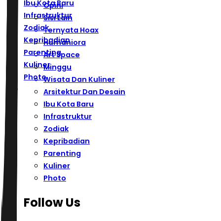
Ibu Kota Baru
Opini
Infrastruktur
Sisi Lain
Zodiak
Ternyata Hoax
Kepribadian
Humaniora
Parenting
Art Space
Kuliner
Minggu
Photo
Wisata Dan Kuliner
Arsitektur Dan Desain
Ibu Kota Baru
Infrastruktur
Zodiak
Kepribadian
Parenting
Kuliner
Photo
Follow Us