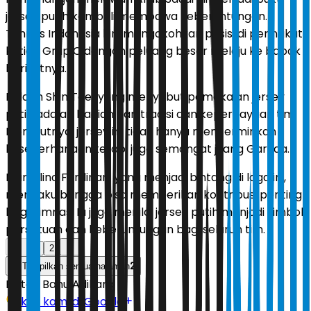
jersey putih kembali membawa keberuntungan.
Timnas Indonesia kini mengokohkan posisi di peringkat
ketiga Grup C dengan peluang besar melaju ke babak
berikutnya.
Pelatih Shin Tae-yong menyebut pemakaian jersey
putih adalah bagian dari tradisi dan kepercayaan tim.
Menurutnya, jersey ini tidak hanya mencerminkan
kesederhanaan tetapi juga semangat juang Garuda.
Marselino Ferdinan, yang menjadi bintang di laga ini,
mengaku bangga bisa memberikan kontribusi penting
bagi Timnas. Ia juga menilai jersey putih menjadi simbol
persatuan dan keberuntungan bagi seluruh tim.
1
2
2
Tampilkan semua halaman
Editor:
Banu Adikara
Ikuti kami di Google