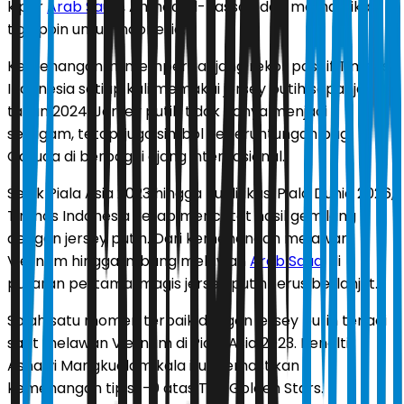
kiper
Arab Saudi
, Ahmed Al-Kassar, dan memastikan
tiga poin untuk Indonesia.
Kemenangan ini memperpanjang rekor positif Timnas
Indonesia setiap kali memakai jersey putih sepanjang
tahun 2024. Jersey putih tidak hanya menjadi
seragam, tetapi juga simbol keberuntungan bagi
Garuda di berbagai ajang internasional.
Sejak Piala Asia 2023 hingga Kualifikasi Piala Dunia 2026,
Timnas Indonesia kerap mencatat hasil gemilang
dengan jersey putih. Dari kemenangan melawan
Vietnam hingga imbang melawan
Arab Saudi
di
putaran pertama, magis jersey putih terus berlanjut.
Salah satu momen terbaik dengan jersey putih terjadi
saat melawan Vietnam di Piala Asia 2023. Penalti
Asnawi Mangkualam kala itu memastikan
kemenangan tipis 1-0 atas The Golden Stars.