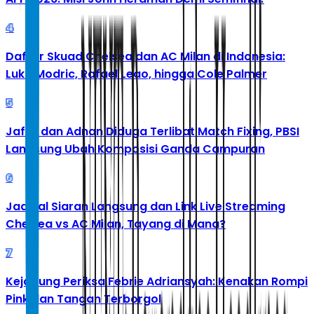
4
Daftar Skuad Chelsea dan AC Milan di Indonesia:
Luka Modric, Rafael Leao, hingga Cole Palmer
5
Jafar dan Adnan Diduga Terlibat Match Fixing, PBSI
Langsung Ubah Komposisi Ganda Campuran
6
Jadwal Siaran Langsung dan Link Live Streaming
Chelsea vs AC Milan, Tayang di Mana?
7
Kejagung Periksa Febrie Adriansyah: Kenakan Rompi
Pink dan Tangan Terborgol