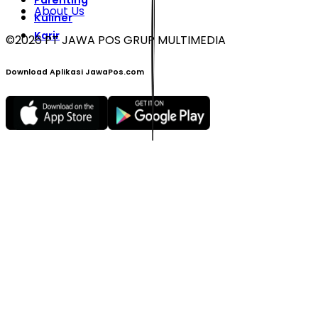
Parenting
About Us
Kuliner
Karir
©
2026
PT JAWA POS GRUP MULTIMEDIA
Download Aplikasi JawaPos.com