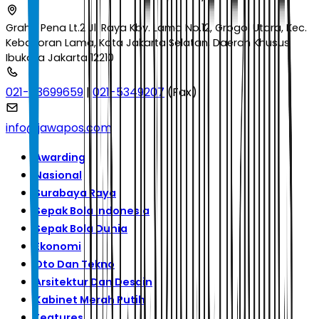
Graha Pena Lt.2 Jl. Raya Kby. Lama No.12, Grogol Utara, Kec.
Kebayoran Lama, Kota Jakarta Selatan, Daerah Khusus
Ibukota Jakarta 12210
021-53699659
|
021-5349207
(Fax)
info@jawapos.com
Awarding
Nasional
Surabaya Raya
Sepak Bola Indonesia
Sepak Bola Dunia
Ekonomi
Oto Dan Tekno
Arsitektur Dan Desain
Kabinet Merah Putih
Features