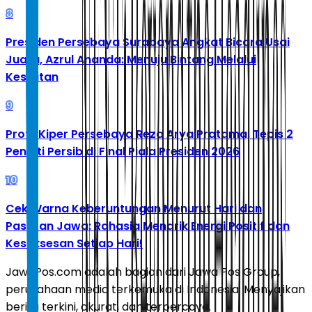
8
Presiden Persebaya Surabaya Angkat Bicara Usai
Juara, Azrul Ananda: Menuju Bintang Melalui
Kesulitan
9
Profil Kiper Persebaya Reza Arya Pratama, Tepis 2
Penalti Persib di Final Piala Presiden 2026
10
Cek Warna Keberuntungan Menurut Hari dan
Pasaran Jawa: Rahasia Menarik Energi Positif dan
Kesuksesan Setiap Hari!
JawaPos.com adalah bagian dari Jawa Pos Group,
perusahaan media terkemuka di Indonesia. Menyajikan
berita terkini, akurat, dan terpercaya.