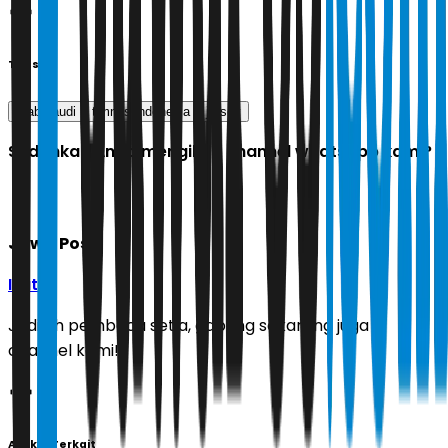
Tags
arab saudi
timnas indonesia
jersey
Sudahkah Anda mengikuti channel whatsapp kami?
Jawa Pos
Ikuti
Jadilah pembaca setia, gabung sekarang juga di
channel kami!
Artikel Terkait