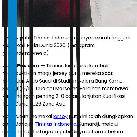
Jersey putih Timnas Indonesia punya sejarah tinggi di
Kualifikasi Piala Dunia 2026. (Instagram
@timnasindonesia)
JawaPos.com
—
Timnas Indonesia kembali
membuktikan magis jersey putih mereka saat
melawan Arab Saudi di Stadion Gelora Bung Karno,
Selasa (19/11). Dua gol Marselino Ferdinan membawa
kemenangan penting 2-0 dalam lanjutan Kualifikasi
Piala Dunia 2026 Zona Asia.
Keputusan memakai
jersey
putih ini telah diungkapkan
oleh Manajer
Timnas Indonesia
, Sumardji, melalui
unggahan di Instagram pribadinya sehari sebelum