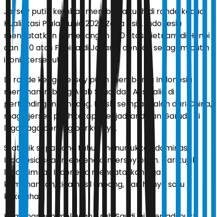
Jersey putih kembali membawa tuah di ronde kedua
Kualifikasi Piala Dunia 2026 Zona Asia. Indonesia
mencatatkan kemenangan 3-0 atas Vietnam di Hanoi
dan 2-0 atas Filipina di Jakarta dengan seragam putih
ikonis tersebut.
Di ronde ketiga, jersey putih membantu Indonesia
menahan imbang Arab Saudi dan Australia di
pertandingan tandang. Meski sempat kalah dari China,
magis jersey putih tetap menjadi andalan Garuda di
laga-laga penting berikutnya.
Statistik sepanjang tahun menunjukkan dominasi
Indonesia saat mengenakan jersey putih. Dari tujuh
laga, Timnas Indonesia mencatatkan tiga
kemenangan, tiga hasil imbang, dan hanya satu
kekalahan.
Kemenangan melawan Arab Saudi ini menjadi bukti