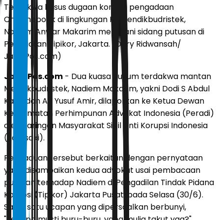
Terdakwa kasus dugaan korupsi pengadaan
Chromebook di lingkungan Kemendikbudristek,
Nadiem Anwar Makarim menjalani sidang putusan di
Pengadilan Tipikor, Jakarta. (Dery Ridwansah/
JawaPos.com)
JawaPos.com
- Dua kuasa hukum terdakwa mantan
Mendikbudristek, Nadiem Makarim, yakni Dodi S Abdul
Kadir dan Ari Yusuf Amir, dilaporkan ke Ketua Dewan
Kehormatan Perhimpunan Advokat Indonesia (Peradi)
oleh Jaringan Masyarakat Sipil Anti Korupsi Indonesia
(Jamsaki).
Pengaduan tersebut berkaitan dengan pernyataan
yang disampaikan kedua advokat usai pembacaan
putusan terhadap Nadiem di Pengadilan Tindak Pidana
Korupsi (Tipikor) Jakarta Pusat, pada Selasa (30/6).
Salah satu ucapan yang dipersoalkan berbunyi,
"kenapa musti buru-buru, yang mulia takut yaa?".