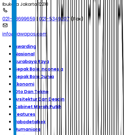
Ibukota Jakarta 12210
021-53699659
|
021-5349207
(Fax)
info@jawapos.com
Awarding
Nasional
Surabaya Raya
Sepak Bola Indonesia
Sepak Bola Dunia
Ekonomi
Oto Dan Tekno
Arsitektur Dan Desain
Kabinet Merah Putih
Features
Jabodetabek
Humaniora