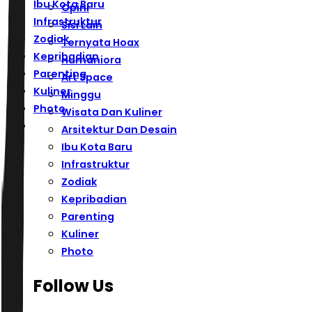
Ibu Kota Baru
Opini
Infrastruktur
Sisi Lain
Zodiak
Ternyata Hoax
Kepribadian
Humaniora
Parenting
Art Space
Kuliner
Minggu
Photo
Wisata Dan Kuliner
Arsitektur Dan Desain
Ibu Kota Baru
Infrastruktur
Zodiak
Kepribadian
Parenting
Kuliner
Photo
Follow Us