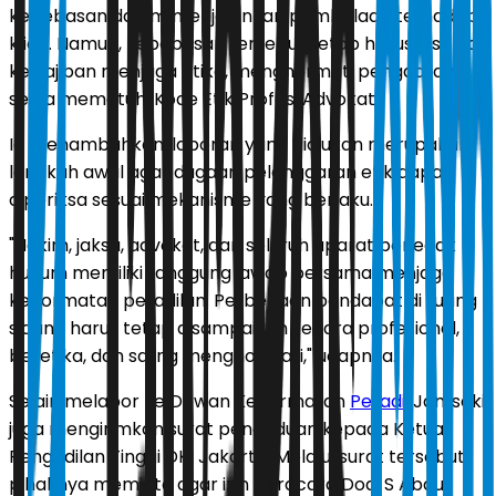
kebebasan dalam menjalankan pembelaan terhadap
klien. Namun, kebebasan tersebut tetap harus disertai
kewajiban menjaga etika, menghormati pengadilan,
serta mematuhi Kode Etik Profesi Advokat.
Ia menambahkan, laporan yang diajukan merupakan
langkah awal agar dugaan pelanggaran etik dapat
diperiksa sesuai mekanisme yang berlaku.
"Hakim, jaksa, advokat, dan seluruh aparat penegak
hukum memiliki tanggung jawab bersama menjaga
kehormatan peradilan. Perbedaan pendapat di ruang
sidang harus tetap disampaikan secara profesional,
beretika, dan saling menghormati," ucapnya.
Selain melapor ke Dewan Kehormatan
Peradi
, Jamsaki
juga mengirimkan surat pengaduan kepada Ketua
Pengadilan Tinggi DKI Jakarta. Melalui surat tersebut,
pihaknya meminta agar izin beracara Dodi S Abdul