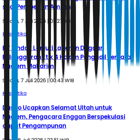
soal Pemberian Amnesti
Selasa, 7 Juli 2026 | 02.27 WIB
Kasuistika
KY Tindak Lanjuti Laporan Dugaan
Pelanggaran Etik 4 Hakim Pengadil Perkara
Nadiem Makarim
Selasa, 7 Juli 2026 | 00.43 WIB
Kasuistika
Dasco Ucapkan Selamat Ultah untuk
Nadiem, Pengacara Enggan Berspekulasi
dapat Pengampunan