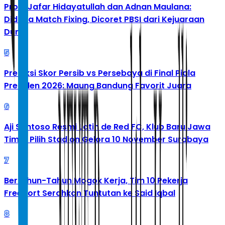
Profil Jafar Hidayatullah dan Adnan Maulana:
Diduga Match Fixing, Dicoret PBSI dari Kejuaraan
Dunia
5
Prediksi Skor Persib vs Persebaya di Final Piala
Presiden 2026: Maung Bandung Favorit Juara
6
Aji Santoso Resmi Latih de Red FC, Klub Baru Jawa
Timur Pilih Stadion Gelora 10 November Surabaya
7
Bertahun-Tahun Mogok Kerja, Tim 10 Pekerja
Freeport Serahkan Tuntutan ke Said Iqbal
8