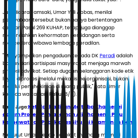
Juru Bicara Jamsaki, Umar Yuli Abbas, menilai
pernyataan tersebut bukan hanya bertentangan
dengan Pasal 269 KUHAP, tetapi juga dianggap
merendahkan kehormatan persidangan serta
mencederai wibawa lembaga peradilan.
"Menyampaikan pengaduan kepada DK
Peradi
adalah
bagian dari partisipasi masyarakat menjaga marwah
profesi advokat. Setiap dugaan pelanggaran kode etik
layak diproses melalui mekanisme organisasi, bukan
melalui penghakiman di ruang publik," kata Umar
kepada wartawan, Rabu (8/7).
Ketidakhadiran Mojtaba Khamenei
Baca Juga:
dalam Prosesi Pemakaman Ali Khamenei Picu
Kekhawatiran Publik atas Situasi Keamanan Iran
Menurut Umar, setiap advokat memang memiliki