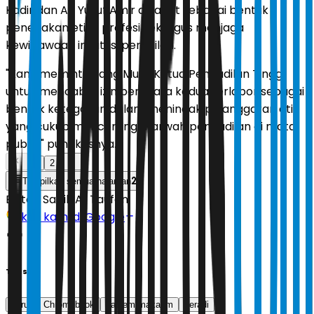
Kadir dan Ari Yusuf Amir dicabut sebagai bentuk
penegakan etika profesi sekaligus menjaga
kewibawaan institusi peradilan.
"Kami meminta Yang Mulia Ketua Pengadilan Tinggi
untuk mencabut izin beracara kedua terlapor sebagai
bentuk ketegasan dalam menindak pelanggaran etik
yang cukup mencoreng marwah pengadilan di mata
publik," pungkasnya.
1
2
2
Tampilkan semua halaman
Editor:
Sabik Aji Taufan
Ikuti kami di Google
Tags
korupsi Chromebook
nadiem makarim
peradi