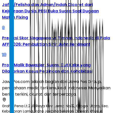
Jafar/Felisha dan Adnan/Indah Dicoret dari
Kejuaraan Dunia, PBSI Buka Suara Soal Dugaan
Match Fixing
9
Prediksi Skor Singapura vs Timnas Indonesia di Piala
AFF 2026: Pembuktian Sihir John Herdman!
10
Profil Malik Bawazier, Suami Cut Keke yang
Dilaporkan Kasus Perzinaan dan Kohabitasi
JawaPos.com adalah bagian dari Jawa Pos Group,
perusahaan media terkemuka di Indonesia. Menyajikan
berita terkini, akurat, dan terpercaya.
Graha Pena Lt.2 Jl. Raya Kby. Lama No.12, Grogol Utara, Kec.
Kebayoran Lama, Kota Jakarta Selatan, Daerah Khusus