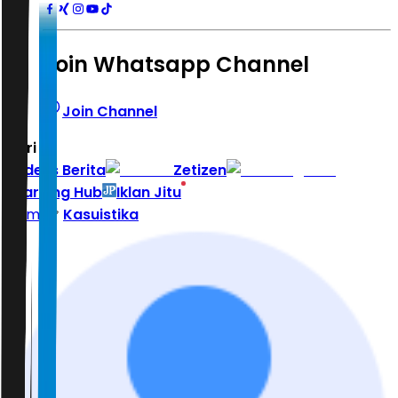
Join Whatsapp Channel
Join Channel
Hari ini
|
Indeks Berita
Zetizen
Learning Hub
Iklan Jitu
Home
Kasuistika