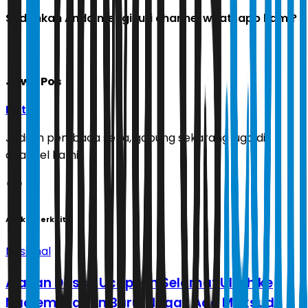
Sudahkah Anda mengikuti channel whatsapp kami?
Jawa Pos
Ikuti
Jadilah pembaca setia, gabung sekarang juga di
channel kami!
Artikel Terkait
Nasional
Alasan Dasco Ucapkan Selamat Ultah ke
Nadiem: Admin Baru, Nggak Ada Maksud