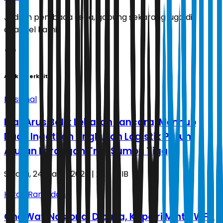
Jadilah pembaca setia, gabung sekarang juga di
channel kami!
Artikel Terkait
Nasional
Biar Arus Balik Lebaran Lancara, Menhub
Dudy Ingatkan Angkutan Logistik Patuhi
Aturan Larangan Truk Sumbu Tiga
Selasa, 24 Maret 2026 | 23.11 WIB
Hijrah Ramadan
One Way Nasional Dibuka, Kapolri Minta WFA