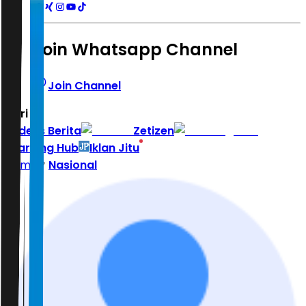
Join Whatsapp Channel
Join Channel
Hari ini
|
Indeks Berita
Zetizen
Learning Hub
Iklan Jitu
Home
Nasional