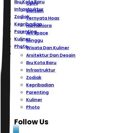
Ibu Kota Baru
Opini
Infrastruktur
Sisi Lain
Zodiak
Ternyata Hoax
Kepribadian
Humaniora
Parenting
Art Space
Kuliner
Minggu
Photo
Wisata Dan Kuliner
Arsitektur Dan Desain
Ibu Kota Baru
Infrastruktur
Zodiak
Kepribadian
Parenting
Kuliner
Photo
Follow Us