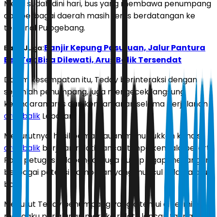
Meski sudah dini hari, bus yang membawa penumpang
dari berbagai daerah masih terus berdatangan ke
terminal Pulogebang.
Banjir Kepung Pasuruan, Jalur Pantura
Baca Juga:
Beji Tak Bisa Dilewati, Arus Balik Tersendat
Dalam kesempatan itu, Teddy berinteraksi dengan
sejumlah penumpang, juga mengecek langsung
kelancaran arus dan kenyamanan selama perjalanan
arus balik
Lebaran.
Menurutnya, hasil pemantauan menunjukkan kondisi
arus balik
berjalan relatif lancar tanpa kendala berarti.
Para petugas di lapangan juga cukup sigap menangani
berbagai potensi hambatan yang muncul selama arus
balik
Menurut Teddy penumpang yang ditemui di terminal
mengaku perjalanan mereka relatif lancar, tanpa