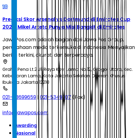
10
Prediksi Skor Arsenal vs Dortmund di Emirates Cup
2026: Mikel Arteta Punya Misi Bangkit di Emirates
JawaPos.com adalah bagian dari Jawa Pos Group,
perusahaan media terkemuka di Indonesia. Menyajikan
berita terkini, akurat, dan terpercaya.
Graha Pena Lt.2 Jl. Raya Kby. Lama No.12, Grogol Utara, Kec.
Kebayoran Lama, Kota Jakarta Selatan, Daerah Khusus
Ibukota Jakarta 12210
021-53699659
|
021-5349207
(Fax)
info@jawapos.com
Awarding
Nasional