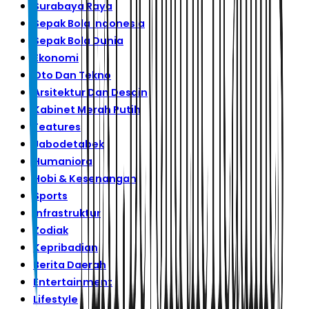
Surabaya Raya
Sepak Bola Indonesia
Sepak Bola Dunia
Ekonomi
Oto Dan Tekno
Arsitektur Dan Desain
Kabinet Merah Putih
Features
Jabodetabek
Humaniora
Hobi & Kesenangan
Sports
Infrastruktur
Zodiak
Kepribadian
Berita Daerah
Entertainment
Lifestyle