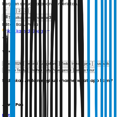
berjalan sesuai harapan pemerintah.
1
2
3
3
Tampilkan semua halaman
Editor:
Bayu Putra
Ikuti kami di Google
Tags
Mudik 2026
terminal pulo gebang
Teddy Indra Wijaya
arus balik
Seskab Teddy
Menhub Dudy Purwagandhi
jakarta timur
Sudahkah Anda mengikuti channel whatsapp kami?
Jawa Pos
Ikuti