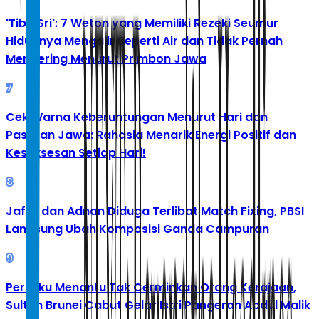
'Tibo Sri': 7 Weton yang Memiliki Rezeki Seumur
Hidupnya Mengalir Seperti Air dan Tidak Pernah
Mengering Menurut Primbon Jawa
7
Cek Warna Keberuntungan Menurut Hari dan
Pasaran Jawa: Rahasia Menarik Energi Positif dan
Kesuksesan Setiap Hari!
8
Jafar dan Adnan Diduga Terlibat Match Fixing, PBSI
Langsung Ubah Komposisi Ganda Campuran
9
Perilaku Menantu Tak Cerminkan Orang Kerajaan,
Sultan Brunei Cabut Gelar Istri Pangeran Abdul Malik