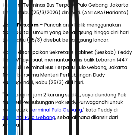
Hijriah di Terminas Bus Terpadu Pulo Gebang, Jakarta
Timur, Rabu (25/3/2026) dini hari. (ANTARA/Harianto)
JawaPos.com
– Puncak arus balik menggunakan
transportasi umum yang berlangsung hingga dini hari
tadi, Rabu (25/3) disebut berlangsung lancar.
Hal itu disampaikan Sekretaris Kabinet (Seskab) Teddy
Indra Wijaya saat memantau arus balik Lebaran 1447
Hijriah di Terminal Bus Terpadu Pulo Gebang, Jakarta
Timur bersama Menteri Perhubungan Dudy
Purwagandhi, Rabu (25/3) dini hari.
"Tadi pagi ini, jam 2 kurang sedikit, saya diundang Pak
Menteri Perhubungan Pak Budy Purwagandhi untuk
mengecek
Terminal Pulo Gebang
," kata Teddy di
Terminal Pulo Gebang
, sebagaimana dilansir dari
Antara.