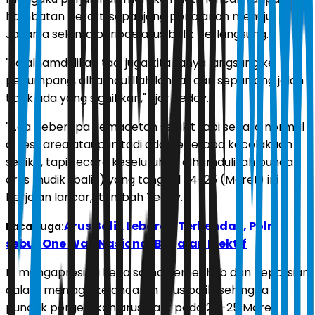
hambatan berarti sepanjang perjalanan menuju
Jakarta selama periode arus balik berlangsung.
"Ya alhamdulillah tadi juga kita tanya langsung ke
penumpang, alhamdulillah lancar dan sepanjang jalan
tidak ada yang signifikan," ujar Teddy.
"Ada beberapa kemacetan sedikit tapi secara normal
di rest area ataupun tadi ada beberapa kecelakaan
sedikit, tapi secara keseluruhan alhamdulillah puncak
arus mudik (balik) yang tanggal 24-25 (Maret) ini
berjalan lancar," tambah Teddy.
Arus Balik Lebaran Terkendali, Polri
Baca Juga:
sebut One Way Nasional Berjalan Efektif
Ia mengapresiasi kerja sama Kemenhub dan Kepolisian
dalam menjaga kelancaran arus balik, sehingga
puncak pergerakan arus balik pada 24-25 Maret