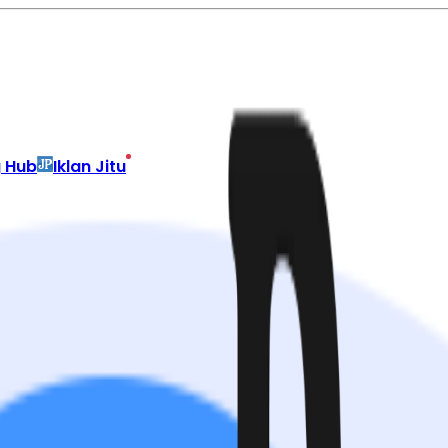
g Hub
Iklan Jitu