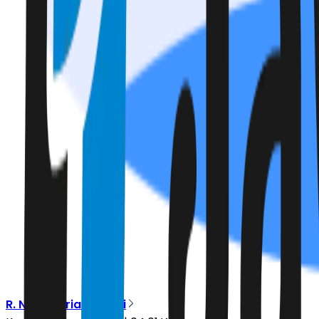
R. Nurul Fitriana Putri