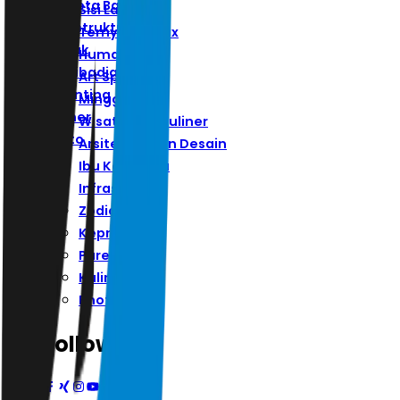
Ibu Kota Baru
Sisi Lain
Infrastruktur
Ternyata Hoax
Zodiak
Humaniora
Kepribadian
Art Space
Parenting
Minggu
Kuliner
Wisata Dan Kuliner
Photo
Arsitektur Dan Desain
Ibu Kota Baru
Infrastruktur
Zodiak
Kepribadian
Parenting
Kuliner
Photo
Follow Us