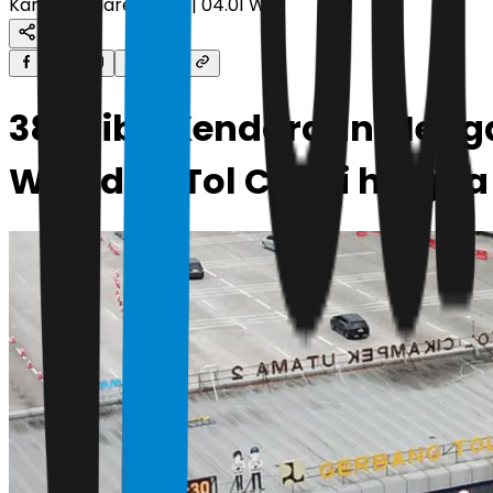
Kamis, 19 Maret 2026 | 04.01 WIB
387 Ribu Kendaraan Menga
Way dari Tol Cipali hingg