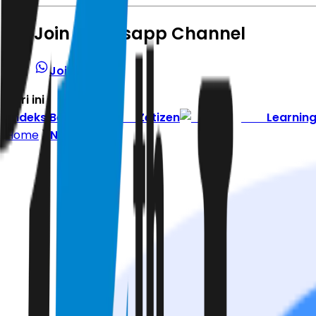
Join Whatsapp Channel
Join Channel
Hari ini
|
Indeks Berita
Zetizen
Learnin
Home
Nasional