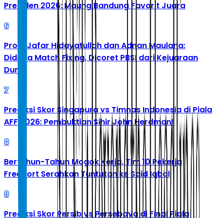
Presiden 2026: Maung Bandung Favorit Juara
6
Profil Jafar Hidayatullah dan Adnan Maulana:
Diduga Match Fixing, Dicoret PBSI dari Kejuaraan
Dunia
7
Prediksi Skor Singapura vs Timnas Indonesia di Piala
AFF 2026: Pembuktian Sihir John Herdman!
8
Bertahun-Tahun Mogok Kerja, Tim 10 Pekerja
Freeport Serahkan Tuntutan ke Said Iqbal
9
Prediksi Skor Persib vs Persebaya di Final Piala