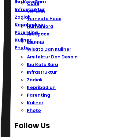
Ibu Kota Baru
Opini
Infrastruktur
Sisi Lain
Zodiak
Ternyata Hoax
Kepribadian
Humaniora
Parenting
Art Space
Kuliner
Minggu
Photo
Wisata Dan Kuliner
Arsitektur Dan Desain
Ibu Kota Baru
Infrastruktur
Zodiak
Kepribadian
Parenting
Kuliner
Photo
Follow Us