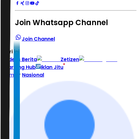
Join Whatsapp Channel
Join Channel
Hari ini
|
Indeks Berita
Zetizen
Learning Hub
Iklan Jitu
Home
Nasional