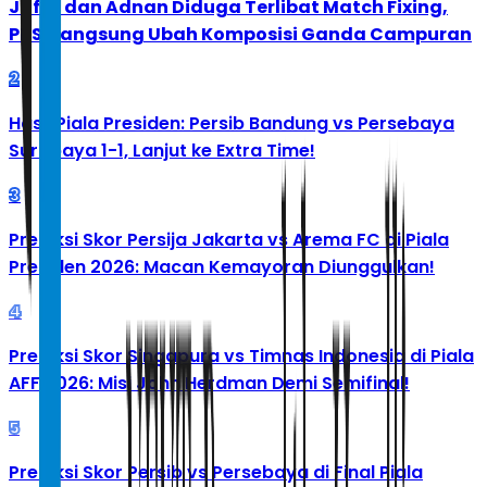
Jafar dan Adnan Diduga Terlibat Match Fixing,
PBSI Langsung Ubah Komposisi Ganda Campuran
2
Hasil Piala Presiden: Persib Bandung vs Persebaya
Surabaya 1-1, Lanjut ke Extra Time!
3
Prediksi Skor Persija Jakarta vs Arema FC di Piala
Presiden 2026: Macan Kemayoran Diunggulkan!
4
Prediksi Skor Singapura vs Timnas Indonesia di Piala
AFF 2026: Misi John Herdman Demi Semifinal!
5
Prediksi Skor Persib vs Persebaya di Final Piala