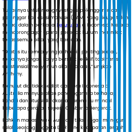
Tujuannya untuk menginvestigasi pelanggaran dan
pelanggar hak asasi manusia (HAM) yang diduga telah
terjadi dalam berbagai
kerusuhan
di Indonesia. Mereka
mendorong agar aparat penegak hukum menindak
tegas semua pihak yang bersalah.
”Di atas itu semua, yang jauh lebih penting adalah,
reaksinya jangan hanya bersifat reaktif, tapi harus
substansial, menyentuh akar masalah,” ungkap
Anthony.
Menurut dia, tidak sedikit diaspora Indonesia di
Australia menyuarakan pandangannya terhadap
kondisi dan situasi di Jakarta. Karena itu muncul
beberapa gerakan seperti Canberra Bergerak.
Bahkan mahasiswa di Australia tidak segan menegur
salah seorang anggota DPR yang kedapatan tengah