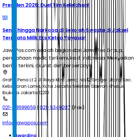
Presiden 2026: Duel Tim Kelelahan!
10
Senpi hingga Narkoba di Sekolah Swasta di Jaksel
Ternyata Milik Eks Ketua Yayasan
JawaPos.com adalah bagian dari Jawa Pos Group,
perusahaan media terkemuka di Indonesia. Menyajikan
berita terkini, akurat, dan terpercaya.
Graha Pena Lt.2 Jl. Raya Kby. Lama No.12, Grogol Utara, Kec.
Kebayoran Lama, Kota Jakarta Selatan, Daerah Khusus
Ibukota Jakarta 12210
021-53699659
|
021-5349207
(Fax)
info@jawapos.com
Awarding