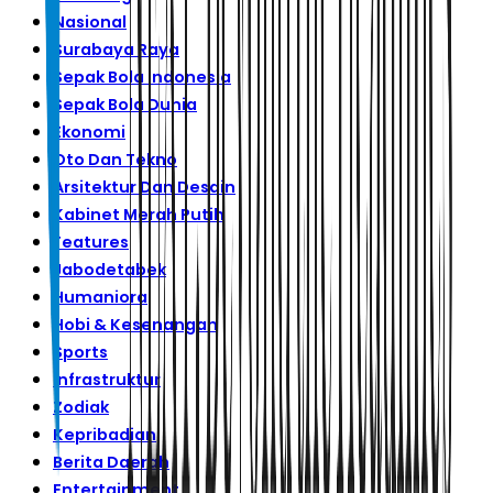
Nasional
Surabaya Raya
Sepak Bola Indonesia
Sepak Bola Dunia
Ekonomi
Oto Dan Tekno
Arsitektur Dan Desain
Kabinet Merah Putih
Features
Jabodetabek
Humaniora
Hobi & Kesenangan
Sports
Infrastruktur
Zodiak
Kepribadian
Berita Daerah
Entertainment