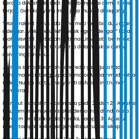
berada di Australia saat gelombang aksi demo terus
terjadi. Gerakan yang mirip juga muncul di Jepang.
”Masa rakyat harus ada yang mati terlebih dulu agar
didengar. Maka, teruslah berisik agar didengar,” kata
mahasiswi S3 Australian National University bernama
Avina Nadhila yang turut serta dalam diskusi daring
dan luring tersebut.
Jurnalis senior Budiman Tanuredjo yang juga hadir
bersama putri bungsu proklamator Mohammad Hatta,
Halida Nuriah Hatta, menyoroti disfungsi instrumen
demokrasi.
Menurut dia, dalam aksi massa pada 25 dan 28 Agustus
lalu, hampir semua aparatus demokrasi di Indonesia
berdiam diri. Bahkan dia menilai, sampai 30 Agustus
masih tampak kebingungan elite untuk bersikap.