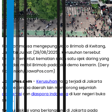
Ratusan massa mengepung Mako Brimob di Kwitang,
Jakarta, Jumat (29/08/2025). Kerusuhan tersebut
terjadi menuntut kematian salah satu ojek daring yang
terlindas mobil Brimob pada aksi demo kemarin. (Dery
Ridwansah/ JawaPos.com)
JawaPos.com
-
Kerusuhan
yang terjadi di Jakarta
dan beberapa daerah lain mendorong sejumlah
akademisi
dan
diaspora Indonesia
di luar negeri buka
suara.
Melalui diskusi yang berlangsung di Jakarta pada