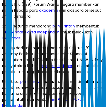
Kamis lalu (4/9), Forum Warga Negara memberikan
ruang kepada para
akademisi
dan diaspora tersebut
untuk bersuara.
Salah satunya mendorong
pemerintah
membentuk
Tim Pencari Fakta
Independen
untuk melakukan
investigasi
.
Dikutip dari keterangan resmi pada Sabtu (6/9),
Anthony Paulo Sunjaya,dosen senior School of
Population Health, Fakultas Kedokteran UNSW Sydney,
menyatakan bahwa
diaspora Indonesia
di Australia
prihatin terhadap situasi dan kondisi di Indonesia.
Untuk itu,
pemerintah
harus mengambil tindakan yang
dapat menjawab ketidakpuasan masyarakat. Anthony
bersama diaspora lain di Australia mendesak
pemerintah membentuk
Tim Pencari Fakta
Independen
.