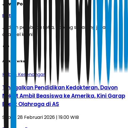
Jawa Pos
Ikuti
Jadilah pembaca setia, gabung sekarang juga di
channel kami!
Artikel Terkait
Hobi & Kesenangan
Tinggalkan Pendidikan Kedokteran, Davon
Nekat Ambil Beasiswa ke Amerika, Kini Garap
Event Olahraga di AS
Sabtu, 28 Februari 2026 | 19.00 WIB