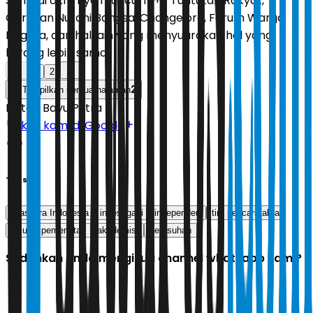
Sampai akhirnya muncul 17+8 Tuntutan Rakyat,
Gerakan Nurani Bangsa, Change.org, Forum Warga
Negara, dan hal lain yang menyuarakan hal yang
kurang lebih sama.
1
2
2
Tampilkan semua halaman
Editor:
Bayu Putra
Ikuti kami di Google
Tags
Diaspora Indonesia
investigasi
independen
tim pencari fakta
Usut
pemerintah
akademisi
kerusuhan
Sudahkah Anda mengikuti channel whatsapp kami?