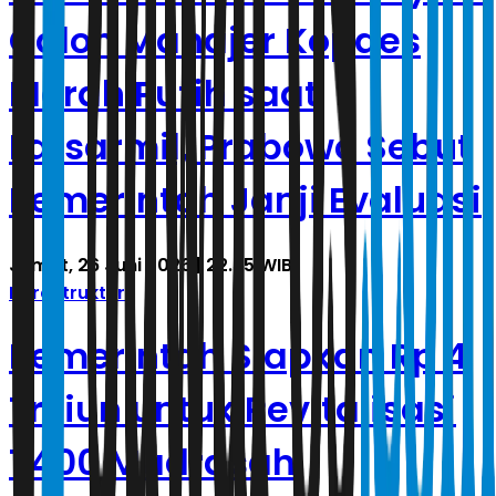
Calon Manajer Kopdes
Merah Putih saat
Latsarmil, Prabowo Sebut
Pemerintah Janji Evaluasi
Jumat, 26 Juni 2026 | 22.55 WIB
Infrastruktur
Pemerintah Siapkan Rp 4
Triliun untuk Revitalisasi
1.400 Madrasah