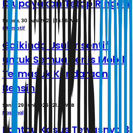
Diupayakan Tetap Ringan
Selasa, 30 Juni 2026 | 16.56 WIB
Otomotif
Gaikindo Usul Insentif
untuk Semua Jenis Mobil,
Termasuk Kendaraan
Bensin
Senin, 29 Juni 2026 | 21.33 WIB
Nasional
Pantau Kasus Tewasnya 3