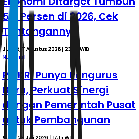
Ekonomi Ditarget Tumbuh
5,4 Persen di 2026, Cek
Tantangannya
Jumat, 7 Agustus 2026 | 23.53 WIB
Nasional
PMKRI Punya Pengurus
Baru, Perkuat Sinergi
dengan Pemerintah Pusat
untuk Pembangunan
Rabu, 29 Juli 2026 | 17.15 WIB