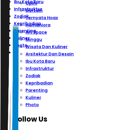
Ibu Kota Baru
Opini
Infrastruktur
Sisi Lain
Zodiak
Ternyata Hoax
Kepribadian
Humaniora
Parenting
Art Space
Kuliner
Minggu
Photo
Wisata Dan Kuliner
Arsitektur Dan Desain
Ibu Kota Baru
Infrastruktur
Zodiak
Kepribadian
Parenting
Kuliner
Photo
Follow Us