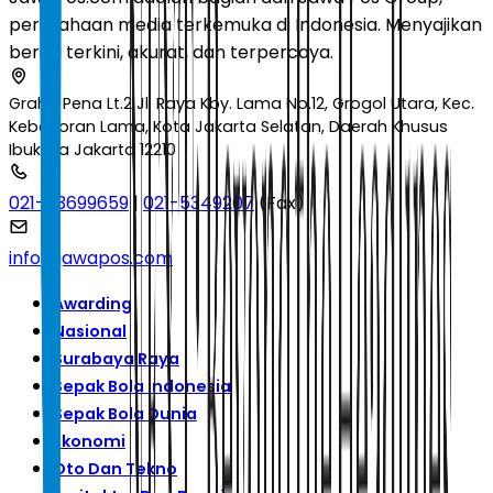
perusahaan media terkemuka di Indonesia. Menyajikan
berita terkini, akurat, dan terpercaya.
Graha Pena Lt.2 Jl. Raya Kby. Lama No.12, Grogol Utara, Kec.
Kebayoran Lama, Kota Jakarta Selatan, Daerah Khusus
Ibukota Jakarta 12210
021-53699659
|
021-5349207
(Fax)
info@jawapos.com
Awarding
Nasional
Surabaya Raya
Sepak Bola Indonesia
Sepak Bola Dunia
Ekonomi
Oto Dan Tekno