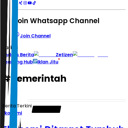
Join Whatsapp Channel
Join Channel
Hari ini
|
Indeks Berita
Zetizen
Learning Hub
Iklan Jitu
#
pemerintah
Berita Terkini
Ekonomi