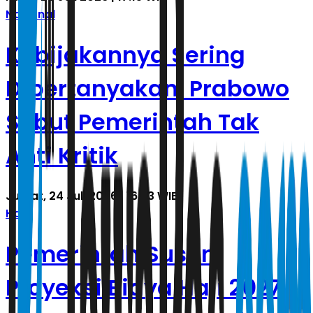
Nasional
Kebijakannya Sering
Dipertanyakan, Prabowo
Sebut Pemerintah Tak
Anti Kritik
Jumat, 24 Juli 2026 | 16.53 WIB
Haji
Pemerintah Susun
Proyeksi Biaya Haji 2027,