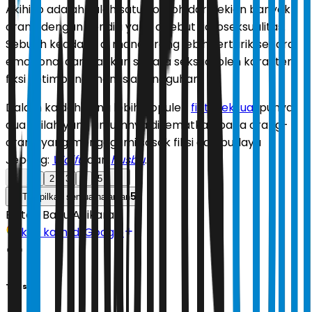
Akihiko adalah salah satu contoh dari sekian banyak
orang dengan kondisi yang disebut fictoseksualitas.
Sebuah keadaan di mana orang lebih tertarik secara
emosional dan bahkan secara seksual oleh karakter
fiksi ketimbang manusia sungguhan.
Dalam kaidah yang lebih populer,
fictoseksual
punya
dua istilah yang umumnya disematkan pada orang-
orang yang mengagumi sosok fiksi dari budaya
Jepang:
Waifu
dan
husbu
.
1
2
3
4
5
5
Tampilkan semua halaman
Editor:
Banu Adikara
Ikuti kami di Google
Tags