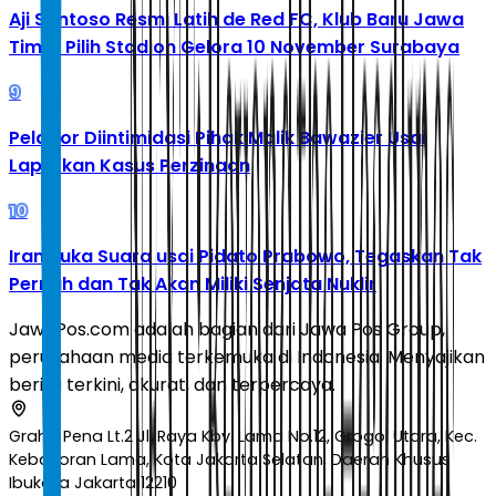
Aji Santoso Resmi Latih de Red FC, Klub Baru Jawa
Timur Pilih Stadion Gelora 10 November Surabaya
9
Pelapor Diintimidasi Pihak Malik Bawazier Usai
Laporkan Kasus Perzinaan
10
Iran Buka Suara usai Pidato Prabowo, Tegaskan Tak
Pernah dan Tak Akan Miliki Senjata Nuklir
JawaPos.com adalah bagian dari Jawa Pos Group,
perusahaan media terkemuka di Indonesia. Menyajikan
berita terkini, akurat, dan terpercaya.
Graha Pena Lt.2 Jl. Raya Kby. Lama No.12, Grogol Utara, Kec.
Kebayoran Lama, Kota Jakarta Selatan, Daerah Khusus
Ibukota Jakarta 12210