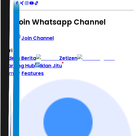
Join Whatsapp Channel
Join Channel
Hari ini
|
Indeks Berita
Zetizen
Learning Hub
Iklan Jitu
Home
Features