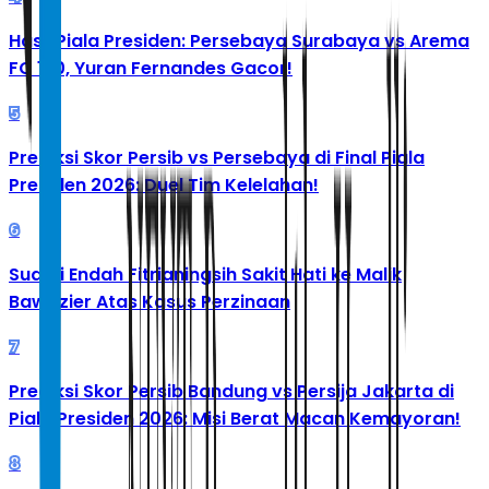
Hasil Piala Presiden: Persebaya Surabaya vs Arema
FC 1-0, Yuran Fernandes Gacor!
5
Prediksi Skor Persib vs Persebaya di Final Piala
Presiden 2026: Duel Tim Kelelahan!
6
Suami Endah Fitrianingsih Sakit Hati ke Malik
Bawazier Atas Kasus Perzinaan
7
Prediksi Skor Persib Bandung vs Persija Jakarta di
Piala Presiden 2026: Misi Berat Macan Kemayoran!
8