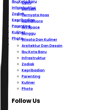
Ibu Kota Baru
Opini
Infrastruktur
Sisi Lain
Zodiak
Ternyata Hoax
Kepribadian
Humaniora
Parenting
Art Space
Kuliner
Minggu
Photo
Wisata Dan Kuliner
Arsitektur Dan Desain
Ibu Kota Baru
Infrastruktur
Zodiak
Kepribadian
Parenting
Kuliner
Photo
Follow Us