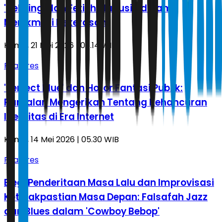
'Hellsing' dan Fetish Manusia dalam
Menikmati Kekerasan
Kamis, 21 Mei 2026 | 06.14 WIB
Features
'Perfect Blue' dan Horor Fantasi Publik:
Ramalan Mengerikan Tentang Kehancuran
Identitas di Era Internet
Kamis, 14 Mei 2026 | 05.30 WIB
Features
Elegi Penderitaan Masa Lalu dan Improvisasi
Ketidakpastian Masa Depan: Falsafah Jazz
dan Blues dalam 'Cowboy Bebop'