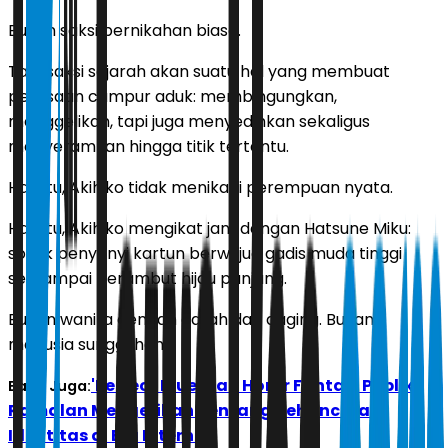
Bukan saksi pernikahan biasa.
Tapi saksi sejarah akan suatu hal yang membuat
perasaan campur aduk: membingungkan,
menggelikan, tapi juga menyedihkan sekaligus
menyeramkan hingga titik tertentu.
Hari itu, Akihiko tidak menikahi perempuan nyata.
Hari itu, Akihiko mengikat janji dengan Hatsune Miku:
sosok penyanyi kartun berwujud gadis muda tinggi
semampai berambut hijau panjang.
Bukan wanita dengan darah dan daging. Bukan
manusia sungguhan.
'Perfect Blue' dan Horor Fantasi Publik:
Baca Juga:
Ramalan Mengerikan Tentang Kehancuran
Identitas di Era Internet