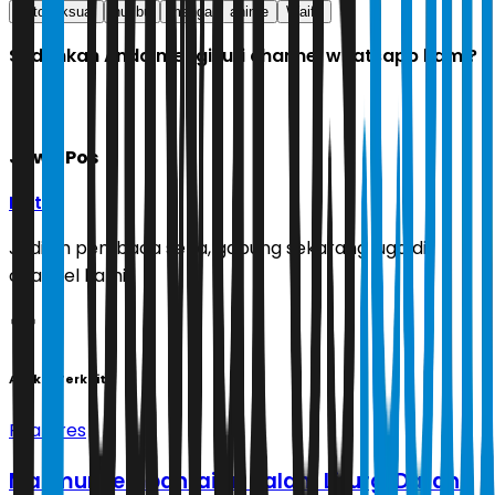
fictoseksual
husbu
manga
anime
Waifu
Sudahkah Anda mengikuti channel whatsapp kami?
Jawa Pos
Ikuti
Jadilah pembaca setia, gabung sekarang juga di
channel kami!
Artikel Terkait
Features
Mazmur Pembantaian dalam Liturgi Darah: