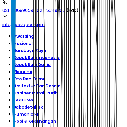
021-53699659
|
021-5349207
(Fax)
info@jawapos.com
Awarding
Nasional
Surabaya Raya
Sepak Bola Indonesia
Sepak Bola Dunia
Ekonomi
Oto Dan Tekno
Arsitektur Dan Desain
Kabinet Merah Putih
Features
Jabodetabek
Humaniora
Hobi & Kesenangan