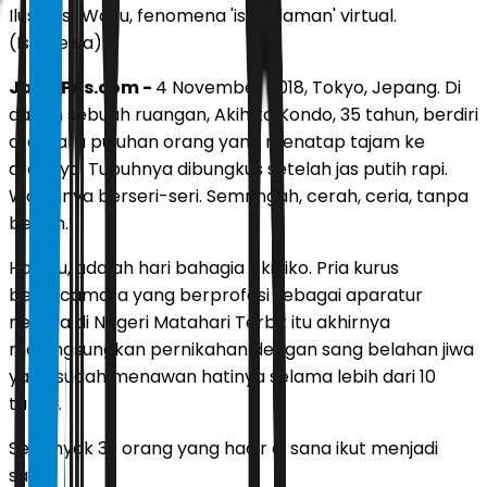
Ilustrasi: Waifu, fenomena 'istri idaman' virtual.
(Istimewa)
JawaPos.com -
4 November 2018, Tokyo, Jepang. Di
dalam sebuah ruangan, Akihiko Kondo, 35 tahun, berdiri
di antara puluhan orang yang menatap tajam ke
arahnya. Tubuhnya dibungkus setelah jas putih rapi.
Wajahnya berseri-seri. Semringah, cerah, ceria, tanpa
beban.
Hari itu, adalah hari bahagia Akihiko. Pria kurus
berkacamata yang berprofesi sebagai aparatur
negara di Negeri Matahari Terbit itu akhirnya
melangsungkan pernikahan dengan sang belahan jiwa
yang sudah menawan hatinya selama lebih dari 10
tahun.
Sebanyak 39 orang yang hadir di sana ikut menjadi
saksi.