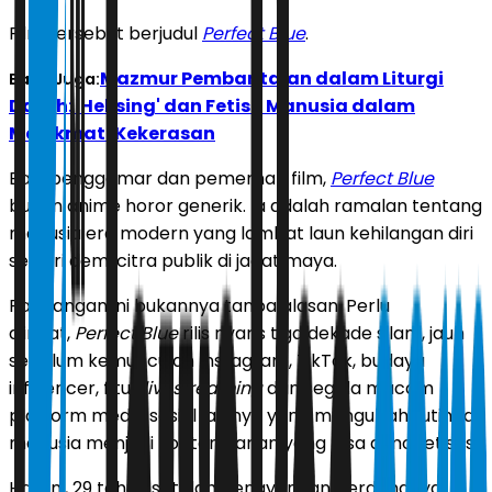
Film tersebut berjudul
Perfect Blue
.
Mazmur Pembantaian dalam Liturgi
Baca Juga:
Darah: 'Hellsing' dan Fetish Manusia dalam
Menikmati Kekerasan
Bagi penggemar dan pemerhati film,
Perfect Blue
bukan anime horor generik. Ia adalah ramalan tentang
manusia era modern yang lambat laun kehilangan diri
sendiri demi citra publik di jagat maya.
Pandangan ini bukannya tanpa alasan. Perlu
diingat,
Perfect Blue
rilis nyaris tiga dekade silam, jauh
sebelum kemunculan Instagram, TikTok, budaya
influencer, fitur
livestreaming
dan segala macam
platform media sosial lainnya yang mengubah rutinitas
manusia menjadi konten harian yang bisa dimonetisasi.
Hari ini, 29 tahun setelah penayangan perdananya,