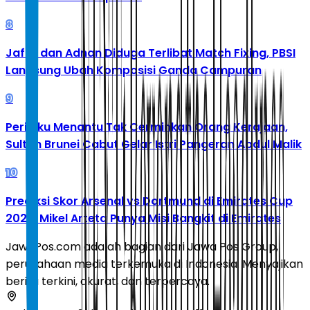
8
Jafar dan Adnan Diduga Terlibat Match Fixing, PBSI
Langsung Ubah Komposisi Ganda Campuran
9
Perilaku Menantu Tak Cerminkan Orang Kerajaan,
Sultan Brunei Cabut Gelar Istri Pangeran Abdul Malik
10
Prediksi Skor Arsenal vs Dortmund di Emirates Cup
2026: Mikel Arteta Punya Misi Bangkit di Emirates
JawaPos.com adalah bagian dari Jawa Pos Group,
perusahaan media terkemuka di Indonesia. Menyajikan
berita terkini, akurat, dan terpercaya.