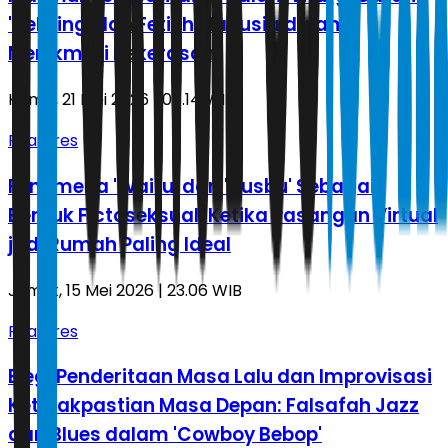
'Hellsing' dan Fetish Manusia dalam
Menikmati Kekerasan
Kamis, 21 Mei 2026 | 06.14 WIB
Features
Fenomena 'Waifu' dan 'Husbu' Sebagai
Bentuk Fictoseksual: Ketika Pasangan Virtual
jadi Rumah Paling Ideal
Jumat, 15 Mei 2026 | 23.06 WIB
Features
Elegi Penderitaan Masa Lalu dan Improvisasi
Ketidakpastian Masa Depan: Falsafah Jazz
dan Blues dalam 'Cowboy Bebop'