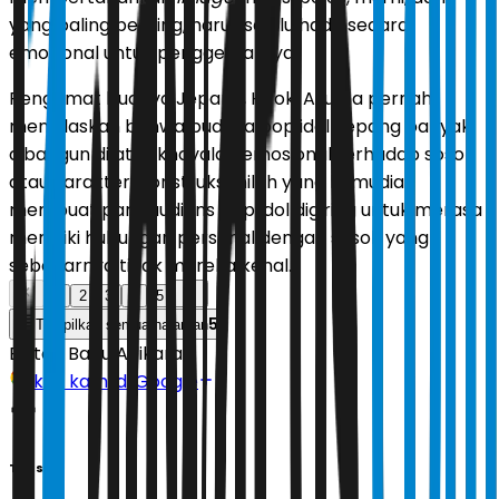
yang paling penting, harus selalu hadir secara
emosional untuk penggemarnya.
Pengamat budaya Jepang,
Hiroki Azuma
pernah
menjelaskan bahwa budaya pop idol Jepang banyak
dibangun di atas khayalan emosional terhadap sosok
atau karakter. Konstruksi inilah yang kemudian
membuat para audiens pop idol digiring untuk merasa
memiliki hubungan personal dengan sosok yang
sebenarnya tidak mereka kenal.
1
2
3
4
5
5
Tampilkan semua halaman
Editor:
Banu Adikara
Ikuti kami di Google
Tags