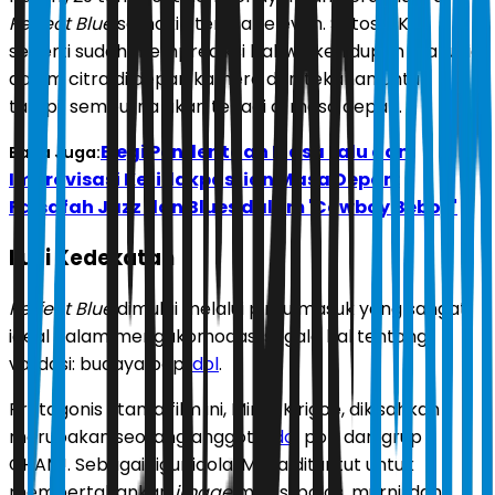
Perfect Blue
semakin terasa relevan. Satoshi Kon
seperti sudah memprediksi bahwa kehidupan manusia
dalam citra di depan kamera dan tekanan untuk
tampil sempurna akan terjadi di masa depan.
Elegi Penderitaan Masa Lalu dan
Baca Juga:
Improvisasi Ketidakpastian Masa Depan:
Falsafah Jazz dan Blues dalam 'Cowboy Bebop'
Ilusi Kedekatan
Perfect Blue
dimulai melalui pintu masuk yang sangat
ideal dalam mengakomodasi segala hal tentang
validasi: budaya pop
idol
.
Protagonis utama film ini,
Mima Kirigoe
, dikisahkan
merupakan seorang anggota
idol
pop dari grup
CHAM!. Sebagai figur idola, Mima dituntut untuk
mempertahankan
image
manis, polos, murni, dan