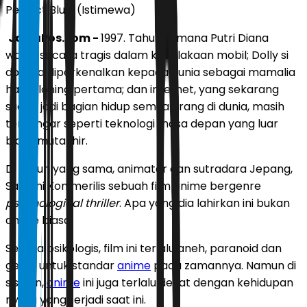
Perfect Blue. (Istimewa)
JawaPos.com -
1997. Tahun di mana Putri Diana
wafat secara tragis dalam kecelakaan mobil; Dolly si
domba diperkenalkan kepada dunia sebagai mamalia
hasil kloning pertama; dan internet, yang sekarang
sudah jadi bagian hidup semua orang di dunia, masih
terdengar seperti teknologi masa depan yang luar
biasa mutakhir.
Di tahun yang sama, animator dan sutradara Jepang,
Satoshi Kon
merilis sebuah film anime bergenre
psychological thriller
. Apa yang dia lahirkan ini bukan
anime biasa.
Secara psikologis, film ini terlalu aneh, paranoid dan
gelap untuk standar
anime
pada zamannya. Namun di
sisi lain,
anime
ini juga terlalu dekat dengan kehidupan
nyata yang terjadi saat ini.