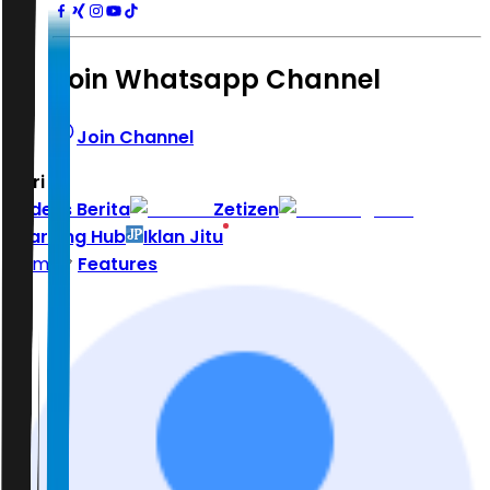
Join Whatsapp Channel
Join Channel
Hari ini
|
Indeks Berita
Zetizen
Learning Hub
Iklan Jitu
Home
Features