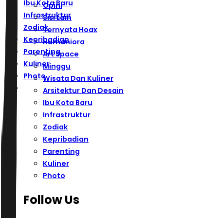
Ibu Kota Baru
Opini
Infrastruktur
Sisi Lain
Zodiak
Ternyata Hoax
Kepribadian
Humaniora
Parenting
Art Space
Kuliner
Minggu
Photo
Wisata Dan Kuliner
Arsitektur Dan Desain
Ibu Kota Baru
Infrastruktur
Zodiak
Kepribadian
Parenting
Kuliner
Photo
Follow Us