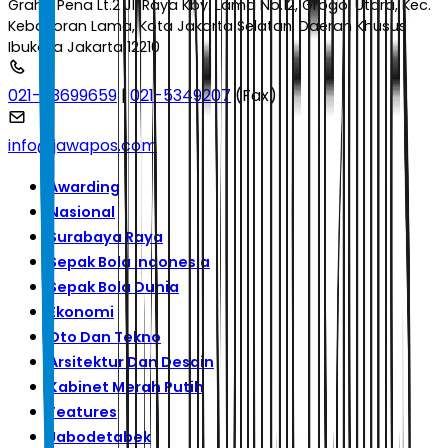
Graha Pena Lt.2 Jl. Raya Kby. Lama No.12, Grogol Utara, Kec.
Kebayoran Lama, Kota Jakarta Selatan, Daerah Khusus
Ibukota Jakarta 12210
021-53699659
|
021-5349207
(Fax)
info@jawapos.com
Awarding
Nasional
Surabaya Raya
Sepak Bola Indonesia
Sepak Bola Dunia
Ekonomi
Oto Dan Tekno
Arsitektur Dan Desain
Kabinet Merah Putih
Features
Jabodetabek