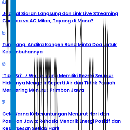
4
Jadwal Siaran Langsung dan Link Live Streaming
Chelsea vs AC Milan, Tayang di Mana?
5
Tumbang, Andika Kangen Band Minta Doa untuk
Kesembuhannya
6
'Tibo Sri': 7 Weton yang Memiliki Rezeki Seumur
Hidupnya Mengalir Seperti Air dan Tidak Pernah
Mengering Menurut Primbon Jawa
7
Cek Warna Keberuntungan Menurut Hari dan
Pasaran Jawa: Rahasia Menarik Energi Positif dan
Kesuksesan Setiap Hari!