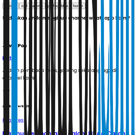
Thriller
idol
anime
perfect blue
horror
Sudahkah Anda mengikuti channel whatsapp kami?
Jawa Pos
Ikuti
Jadilah pembaca setia, gabung sekarang juga di
channel kami!
Artikel Terkait
Features
Mazmur Pembantaian dalam Liturgi Darah: