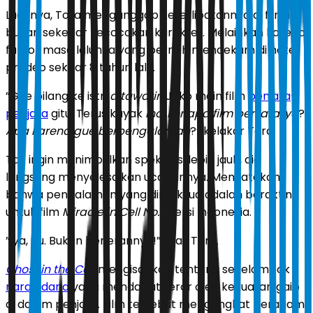
Lucunya, Tora menganggap keterlibatannya di film ini
bukan sekedar kecocokan karakter. Melainkan karena
faktor masa lalunya yang pernah mendekam di hotel
prodeo sekitar 8 tahun lalu.
”Gue bilang ke istri
ditawarin
Joko main film
penjara
-
penjara
gitu. Terus kayak
lho, kenapa film penjara, ya
?
Apa karena gue berpengalaman
?” kelakar Tora.
Tak ingin menimbulkan spekulasi lebih jauh, dia
langsung menyelesaikan ucapannya. Menyatakan
bahwa pengalaman yang dimaksud adalah berakting
untuk film
Miracle in Cell No.7
versi Indonesia.
”Iya, itu. Bukan benerannya!” jelas Tora.
Ghost in the Cell
mengisahkan tentang sekelompok
narapidana
yang mendapat teror oleh kekuatan gaib
di dalam penjara. Film tersebut mengangkat beragam