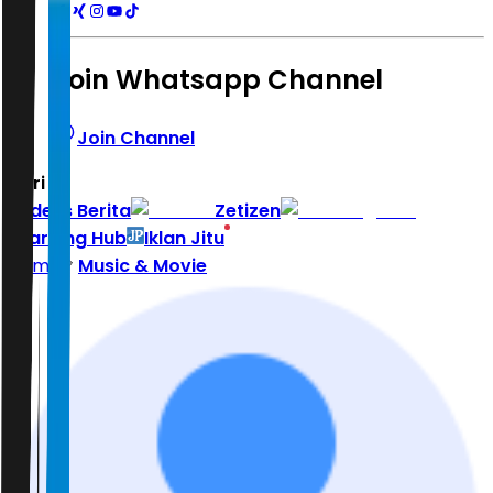
Join Whatsapp Channel
Join Channel
Hari ini
|
Indeks Berita
Zetizen
Learning Hub
Iklan Jitu
Home
Music & Movie