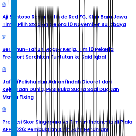
6
Aji Santoso Resmi Latih de Red FC, Klub Baru Jawa
Timur Pilih Stadion Gelora 10 November Surabaya
7
Bertahun-Tahun Mogok Kerja, Tim 10 Pekerja
Freeport Serahkan Tuntutan ke Said Iqbal
8
Jafar/Felisha dan Adnan/Indah Dicoret dari
Kejuaraan Dunia, PBSI Buka Suara Soal Dugaan
Match Fixing
9
Prediksi Skor Singapura vs Timnas Indonesia di Piala
AFF 2026: Pembuktian Sihir John Herdman!