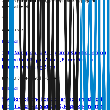
Jadilah pembaca setia, gabung sekarang juga di
channel kami!
Artikel Terkait
Nasional
1.052 Narapidana Beragama Buddha Terima
Remisi Hari Raya Waisak, Enam Warga
Binaan Langsung Bebas
Minggu, 31 Mei 2026 | 15.06 WIB
Nasional
560 Narapidana Lansia Terima Remisi Hari
Lanjut Usia Nasional 2026, Negara Hemat Rp