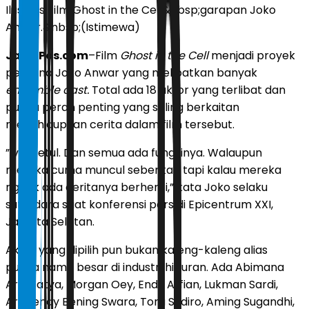
Ilustrasi film Ghost in the Cell&nbsp;garapan Joko
Anwar.&nbsp;(Istimewa)
JawaPos.com
–Film
Ghost in the Cell
menjadi proyek
perdana Joko Anwar yang melibatkan banyak
ensemble cast.
Total ada 18 aktor yang terlibat dan
punya peran penting yang saling berkaitan
menghidupkan cerita dalam film tersebut.
”Iya, betul. Dan semua ada fungsinya. Walaupun
mereka cuma muncul sebentar, tapi kalau mereka
nggak ada ceritanya berhenti,” kata Joko selaku
sutradara saat konferensi pers di Epicentrum XXI,
Jakarta Selatan.
Aktor yang dipilih pun bukan kaleng-kaleng alias
punya nama besar di industri hiburan. Ada Abimana
Aryasatya, Morgan Oey, Endy Arfian, Lukman Sardi,
Arswendy Bening Swara, Tora Sudiro, Aming Sugandhi,