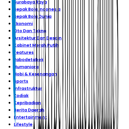
Surabaya Raya
Sepak Bola Indonesia
Sepak Bola Dunia
Ekonomi
Oto Dan Tekno
Arsitektur Dan Desain
Kabinet Merah Putih
Features
Jabodetabek
Humaniora
Hobi & Kesenangan
Sports
Infrastruktur
Zodiak
Kepribadian
Berita Daerah
Entertainment
Lifestyle