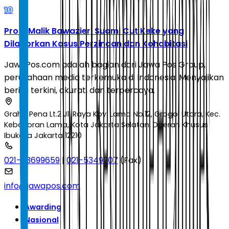
10
Profil Malik Bawazier, Suami Cut Keke yang
Dilaporkan Kasus Perzinaan dan Kohabitasi
JawaPos.com adalah bagian dari Jawa Pos Group,
perusahaan media terkemuka di Indonesia. Menyajikan
berita terkini, akurat, dan terpercaya.
Graha Pena Lt.2 Jl. Raya Kby. Lama No.12, Grogol Utara, Kec.
Kebayoran Lama, Kota Jakarta Selatan, Daerah Khusus
Ibukota Jakarta 12210
021-53699659
|
021-5349207
(Fax)
info@jawapos.com
Awarding
Nasional