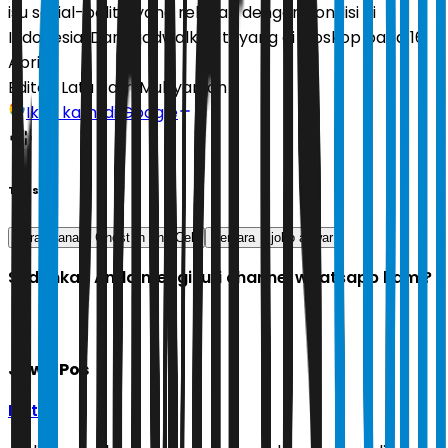
isu sosial-politik yang relevan dengan kondisi di
Indonesia. Dan dijadwalkan tayang di bioskop pada 16
April.
Editor:
Latu Ratri Mubyarsah
Ikuti kami di Google
Tags
narapidana
Ghost In The Cell
penjara
joko anwar
Sudahkah Anda mengikuti channel whatsapp kami?
Jawa Pos
Ikuti