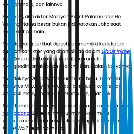
Kiki Narendra, dan lainnya.
Selain itu, dua aktor Malaysia Bront Palarae dan Ho
Yuhang. Nama besar bukan jadi patokan Joko saat
merekrut pemain.
Mereka yang terlibat dipastikan memiliki kedekatan
dengan karakter yang ditampilkan dalam
Ghost in the
Cell
.
Sebab, dia telah berkomitmen untuk
menghadirkan aktor pendatang baru dalam karyanya.
”Setidaknya 20 persen harus orang baru. Termasuk
Magistus Miftah yang didapat dari audisi
online
dan
berhasil menyisihkan 411 peserta lain,” ujar Joko.
Tora kembali dipercaya memerankan tokoh seorang
narapidana
. Sebelumnya, suami Mieke Amalia itu
pernah mendapatkan karakter serupa di film
Miracle
in Cell No.7
versi Indonesia.