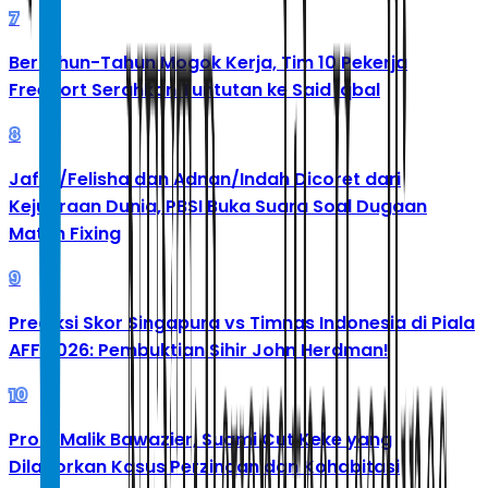
7
Bertahun-Tahun Mogok Kerja, Tim 10 Pekerja
Freeport Serahkan Tuntutan ke Said Iqbal
8
Jafar/Felisha dan Adnan/Indah Dicoret dari
Kejuaraan Dunia, PBSI Buka Suara Soal Dugaan
Match Fixing
9
Prediksi Skor Singapura vs Timnas Indonesia di Piala
AFF 2026: Pembuktian Sihir John Herdman!
10
Profil Malik Bawazier, Suami Cut Keke yang
Dilaporkan Kasus Perzinaan dan Kohabitasi