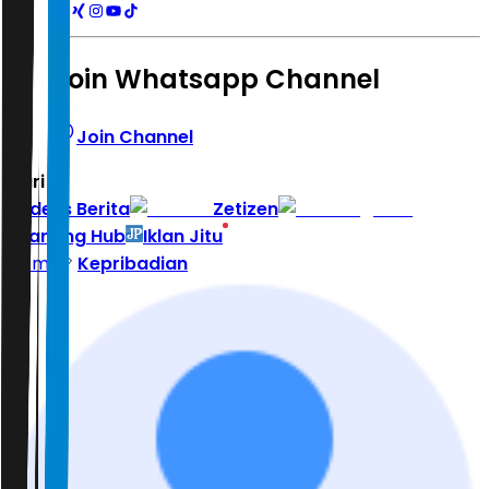
Join Whatsapp Channel
Join Channel
Hari ini
|
Indeks Berita
Zetizen
Learning Hub
Iklan Jitu
Home
Kepribadian