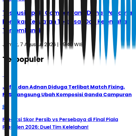
Tes Ilusi Optik: Gambar yang Dilihat Pertama
Bongkar Kekuatan Terbesar Dan Kelemahan
Tersembunyi
Jumat, 7 Agustus 2026 | 09.40 WIB
Terpopuler
1
Jafar dan Adnan Diduga Terlibat Match Fixing,
PBSI Langsung Ubah Komposisi Ganda Campuran
2
Prediksi Skor Persib vs Persebaya di Final Piala
Presiden 2026: Duel Tim Kelelahan!