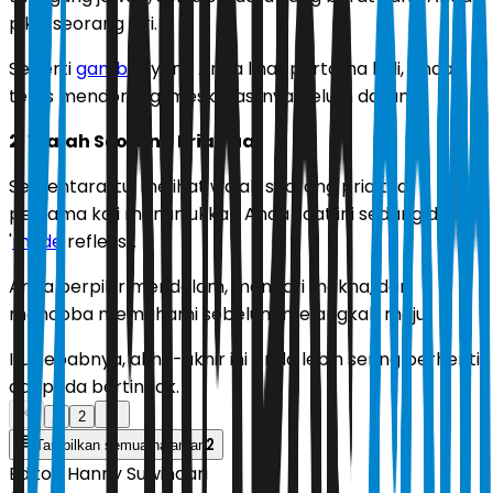
pikul seorang diri.
Seperti
gambar
yang Anda lihat pertama kali, Anda
terus mendorong, meski hasilnya belum datang.
2. Wajah Seorang Pria Tua
Sementara itu, melihat wajah seorang pria tua
pertama kali menunjukkan Anda saat ini sedang dalam
'
mode
refleksi'.
Anda berpikir mendalam, mencari makna, dan
mencoba memahami sebelum melangkah maju.
Itu sebabnya, akhir-akhir ini Anda lebih sering berhenti
daripada bertindak.
1
2
2
Tampilkan semua halaman
Editor:
Hanny Suwindari