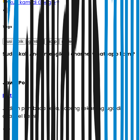
Ikuti kami di Google
Tags
ilusi optrik
gambar
hidup
mode
Sudahkah Anda mengikuti channel whatsapp kami?
Jawa Pos
Ikuti
Jadilah pembaca setia, gabung sekarang juga di
channel kami!