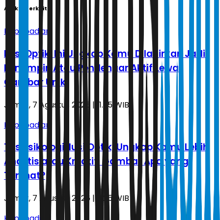
Artikel Terkait
Kepribadian
Ilusi Optik: Ini Ungkap Kamu Dilahirkan Jadi
Pemimpin Atau Pendengar Aktif Lewat
Gambar Unik
Jumat, 7 Agustus 2026 | 11.35 WIB
Kepribadian
Tes Psikologi Ilusi Optik, Ungkap Kamu Lebih
Analitis atau Kreatif: Gambar Apa yang
Terlihat?
Jumat, 7 Agustus 2026 | 11.25 WIB
Kepribadian