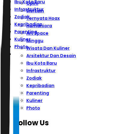
Ibu Kota Baru
Opini
Infrastruktur
Sisi Lain
Zodiak
Ternyata Hoax
Kepribadian
Humaniora
Parenting
Art Space
Kuliner
Minggu
Photo
Wisata Dan Kuliner
Arsitektur Dan Desain
Ibu Kota Baru
Infrastruktur
Zodiak
Kepribadian
Parenting
Kuliner
Photo
Follow Us