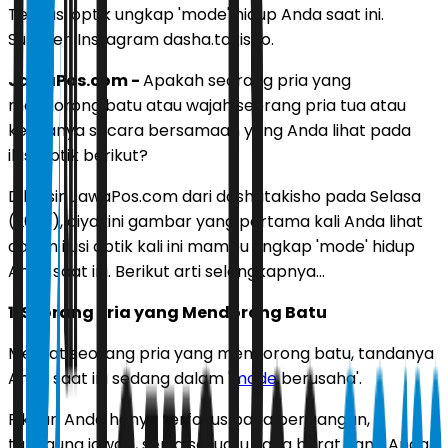
Tes ilusi optik ungkap 'mode' hidup Anda saat ini.
Sumber: Instagram dasha.takisho.
JawaPos.com -
Apakah seorang pria yang
mendorong batu atau wajah seorang pria tua atau
keduanya secara bersamaan yang Anda lihat pada
ilusi optik berikut?
Dilansir JawaPos.com dari dashatakisho pada Selasa
(26/5), diyakini gambar yang pertama kali Anda lihat
dalam ilusi optik kali ini mampu ungkap 'mode' hidup
Anda saat ini. Berikut arti selengkapnya...
1. Seorang Pria yang Mendorong Batu
Melihat seorang pria yang mendorong batu, tandanya
Anda saat ini sedang dalam '
mode
berusaha'.
Pikiran Anda hanya terfokus pada perjuangan,
tanggung jawab, serta sesuatu yang berat yang Anda