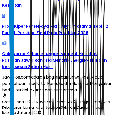
Kesulitan
9
Profil Kiper Persebaya Reza Arya Pratama, Tepis 2
Penalti Persib di Final Piala Presiden 2026
10
Cek Warna Keberuntungan Menurut Hari dan
Pasaran Jawa: Rahasia Menarik Energi Positif dan
Kesuksesan Setiap Hari!
JawaPos.com adalah bagian dari Jawa Pos Group,
perusahaan media terkemuka di Indonesia. Menyajikan
berita terkini, akurat, dan terpercaya.
Graha Pena Lt.2 Jl. Raya Kby. Lama No.12, Grogol Utara, Kec.
Kebayoran Lama, Kota Jakarta Selatan, Daerah Khusus
Ibukota Jakarta 12210