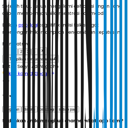
Setelah tidur, tubuh mengalami dehidrasi ringan yang
dapat mempengaruhi konsentrasi dan mood.
Dalam
psikologi
kognitif, kondisi fisik sangat
memengaruhi kemampuan pengambilan keputusan.
Manfaatnya:
1
2
3
4
4
Tampilkan semua halaman
Editor:
Setyo Adi Nugroho
Ikuti kami di Google
Tags
Kegiatan
disiplin
psikologi
setiap pagi
Sudahkah Anda mengikuti channel whatsapp kami?