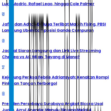
Luka Modric, Rafael Leao, hingga Cole Palmer
5
Jafar dan Adnan Diduga Terlibat Match Fixing, PBSI
Langsung Ubah Komposisi Ganda Campuran
6
Jadwal Siaran Langsung dan Link Live Streaming
Chelsea vs AC Milan, Tayang di Mana?
7
Kejagung Periksa Febrie Adriansyah: Kenakan Rompi
Pink dan Tangan Terborgol
8
Presiden Persebaya Surabaya Angkat Bicara Usai
Juara, Azrul Ananda: Menuju Bintang Melalui