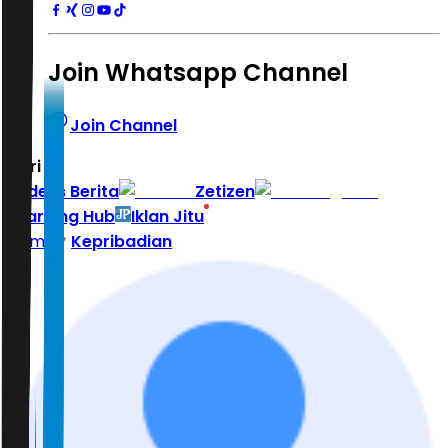
Join Whatsapp Channel
Join Channel
Hari ini
|
Indeks Berita
Zetizen
Learning Hub
Iklan Jitu
Home
Kepribadian