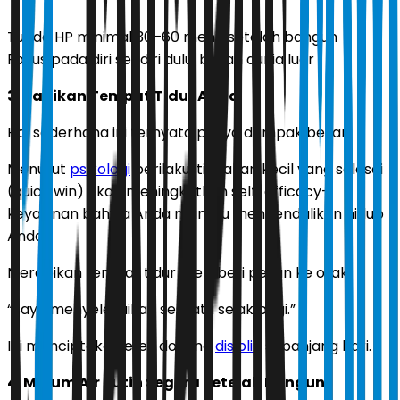
Tunda HP minimal 30–60 menit setelah bangun
Fokus pada diri sendiri dulu, bukan dunia luar
3. Rapikan Tempat Tidur Anda
Hal sederhana ini ternyata punya dampak besar.
Menurut
psikologi
perilaku, tindakan kecil yang selesai
(quick win) akan meningkatkan self-efficacy—
keyakinan bahwa Anda mampu mengendalikan hidup
Anda.
Merapikan tempat tidur memberi pesan ke otak:
“Saya menyelesaikan sesuatu sejak pagi.”
Ini menciptakan efek domino
disiplin
sepanjang hari.
4. Minum Air Putih Segera Setelah Bangun