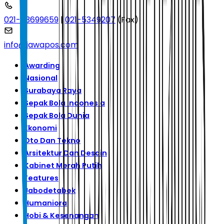
021-53699659
|
021-5349207
(Fax)
info@jawapos.com
Awarding
Nasional
Surabaya Raya
Sepak Bola Indonesia
Sepak Bola Dunia
Ekonomi
Oto Dan Tekno
Arsitektur Dan Desain
Kabinet Merah Putih
Features
Jabodetabek
Humaniora
Hobi & Kesenangan