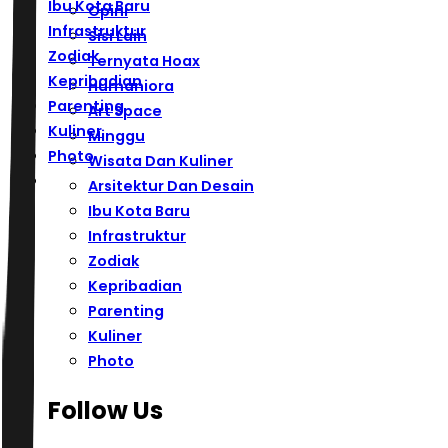
Ibu Kota Baru
Opini
Infrastruktur
Sisi Lain
Zodiak
Ternyata Hoax
Kepribadian
Humaniora
Parenting
Art Space
Kuliner
Minggu
Photo
Wisata Dan Kuliner
Arsitektur Dan Desain
Ibu Kota Baru
Infrastruktur
Zodiak
Kepribadian
Parenting
Kuliner
Photo
Follow Us