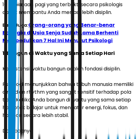
10 kebiasaan pagi yang terbukti secara psikologis
dapat membantu Anda menjadi lebih disiplin.
Orang-orang yang Benar-benar
Baca Juga:
Bahagia di Usia Senja Sudah Lama Berhenti
Mempedulikan 7 Hal Ini Menurut Psikologi
1. Bangun di Waktu yang Sama Setiap Hari
Konsistensi waktu bangun adalah fondasi disiplin.
Psikologi menunjukkan bahwa tubuh manusia memiliki
circadian rhythm yang sangat sensitif terhadap pola
tidur. Ketika Anda bangun di waktu yang sama setiap
hari, otak belajar untuk mengatur energi, fokus, dan
hormon secara lebih stabil.
Dampaknya: