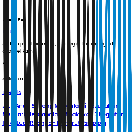
Jawa Pos
Ikuti
Jadilah pembaca setia, gabung sekarang juga di
channel kami!
Artikel Terkait
Lifestyle
Jika Anda Sedang Mengalami Kesusahan
Mencari Ide, Cobalah Melakukan 7 Kegiatan
Ini di Luar Ruangan Menurut Psikologi