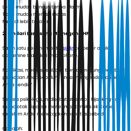
Lebih mudah bangun tanpa alarm
Tidak mudah merasa malas
Mental lebih teratur
2. Hindari Langsung Memegang HP
Salah satu penghambat
disiplin
terbesar adalah
dopamine trap dari smartphone.
Notifikasi, media sosial, dan berita langsung membajak
perhatian Anda sebelum Anda “mengendalikan hari
Anda sendiri”.
Secara psikologis, ini disebut attention hijacking—di
mana otak dipaksa menerima stimulus eksternal
sebelum Anda menetapkan prioritas pribadi.
Cobalah: