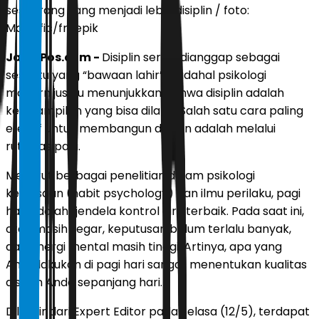
seseorang yang menjadi lebih disiplin / foto:
Magnific/freepik
JawaPos.com -
Disiplin sering dianggap sebagai
sesuatu yang “bawaan lahir”, padahal psikologi
modern justru menunjukkan bahwa disiplin adalah
keterampilan yang bisa dilatih. Salah satu cara paling
efektif untuk membangun disiplin adalah melalui
rutinitas pagi.
Menurut berbagai penelitian dalam psikologi
kebiasaan (habit psychology) dan ilmu perilaku, pagi
hari adalah “jendela kontrol diri” terbaik. Pada saat ini,
otak masih segar, keputusan belum terlalu banyak,
dan energi mental masih tinggi. Artinya, apa yang
Anda lakukan di pagi hari sangat menentukan kualitas
disiplin Anda sepanjang hari.
Dilansir dari Expert Editor pada Selasa (12/5), terdapat