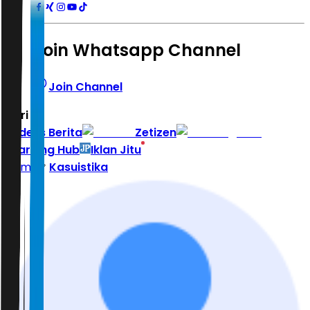
Join Whatsapp Channel
Join Channel
Hari ini
|
Indeks Berita
Zetizen
Learning Hub
Iklan Jitu
Home
Kasuistika