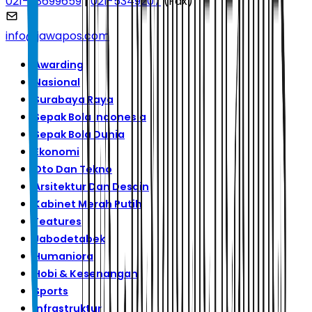
021-53699659
|
021-5349207
(Fax)
info@jawapos.com
Awarding
Nasional
Surabaya Raya
Sepak Bola Indonesia
Sepak Bola Dunia
Ekonomi
Oto Dan Tekno
Arsitektur Dan Desain
Kabinet Merah Putih
Features
Jabodetabek
Humaniora
Hobi & Kesenangan
Sports
Infrastruktur