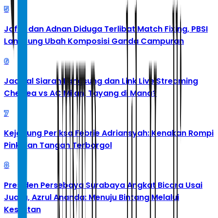
5
Jafar dan Adnan Diduga Terlibat Match Fixing, PBSI
Langsung Ubah Komposisi Ganda Campuran
6
Jadwal Siaran Langsung dan Link Live Streaming
Chelsea vs AC Milan, Tayang di Mana?
7
Kejagung Periksa Febrie Adriansyah: Kenakan Rompi
Pink dan Tangan Terborgol
8
Presiden Persebaya Surabaya Angkat Bicara Usai
Juara, Azrul Ananda: Menuju Bintang Melalui
Kesulitan