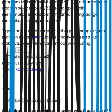
program Makan Bergizi Gratis (MBG). Ketiganya resmi
ditahan sejak Rabu (3/6), setelah penyidik
menemukan indikasi penyimpangan yang diduga
merugikan keuangan negara.
Tiga orang yang ditetapkan sebagai tersangka yakni,
mantan Kepala
BGN
Dadan Hindayana, serta dua
wakilnya, Sonny Sanjaya dan Lodewyk Pusung.
1
2
2
Tampilkan semua halaman
Editor:
Estu Suryowati
Ikuti kami di Google
Tags
BGN
kpk
program mbg
kejagung
Sudahkah Anda mengikuti channel whatsapp kami?