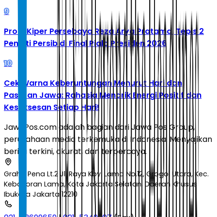
9
Profil Kiper Persebaya Reza Arya Pratama, Tepis 2
Penalti Persib di Final Piala Presiden 2026
10
Cek Warna Keberuntungan Menurut Hari dan
Pasaran Jawa: Rahasia Menarik Energi Positif dan
Kesuksesan Setiap Hari!
JawaPos.com adalah bagian dari Jawa Pos Group,
perusahaan media terkemuka di Indonesia. Menyajikan
berita terkini, akurat, dan terpercaya.
Graha Pena Lt.2 Jl. Raya Kby. Lama No.12, Grogol Utara, Kec.
Kebayoran Lama, Kota Jakarta Selatan, Daerah Khusus
Ibukota Jakarta 12210