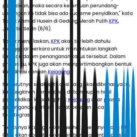
penyidikan, maka secara ketentuan perundang-
undangan itu tidak bisa ada dualisme penyidikan," kata
Taufik Ahmad Husein di Gedung Merah Putih
KPK
,
Jakarta, Senin (8/6).
Taufik menjelaskan,
KPK
akan terlebih dahulu
menggelar perkara untuk menentukan langkah
lanjutan dalam penanganan kasus tersebut. Dalam
proses itu, KPK juga akan mempertimbangkan bentuk
koordinasi dengan
Kejagung
.
Menurutnya, salah satu opsi yang akan dibahas yakni,
kemungkinan penyerahan data maupun hasil
penyelidikan kepada pihak
Kejagung
agar proses
penanganan perkara dapat berjalan secara
terintegrasi.
"Tentunya kita juga akan melihat sinerginya yang kita
lebih akan apa kita akan kembangkan untuk proses