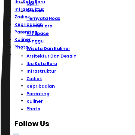
Ibu Kota Baru
Opini
Infrastruktur
Sisi Lain
Zodiak
Ternyata Hoax
Kepribadian
Humaniora
Parenting
Art Space
Kuliner
Minggu
Photo
Wisata Dan Kuliner
Arsitektur Dan Desain
Ibu Kota Baru
Infrastruktur
Zodiak
Kepribadian
Parenting
Kuliner
Photo
Follow Us