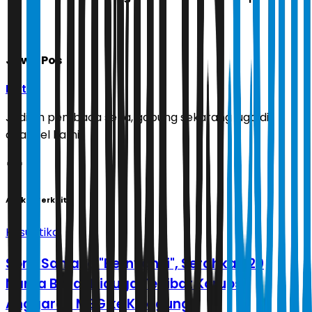
Jawa Pos
Ikuti
Jadilah pembaca setia, gabung sekarang juga di
channel kami!
Artikel Terkait
Kasuistika
Sony Sanjaya "Bernyanyi", Serahkan 20
Nama Besar Diduga Terlibat Korupsi
Anggaran MBG ke Kejagung