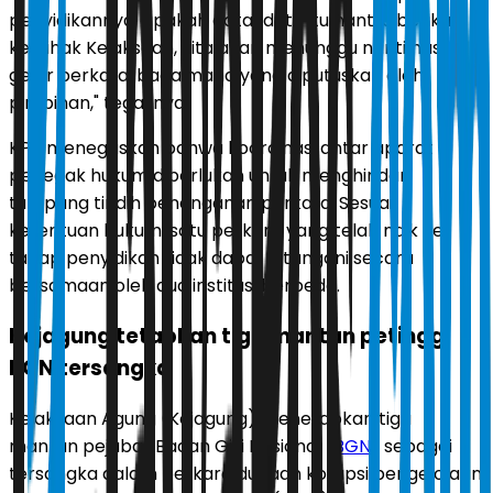
penyidikannya, apakah data-data itu nanti diberikan
ke pihak Kejaksaan, kita akan menunggu nanti hasil
gelar perkara, bagaimana yang diputuskan oleh
pimpinan," tegasnya.
KPK menegaskan bahwa koordinasi antar aparat
penegak hukum diperlukan untuk menghindari
tumpang tindih penanganan perkara. Sesuai
ketentuan hukum, satu perkara yang telah naik ke
tahap penyidikan tidak dapat ditangani secara
bersamaan oleh dua institusi berbeda.
Kejagung tetapkan tiga mantan petinggi
BGN tersangka
Kejaksaan Agung (Kejagung) menetapkan tiga
mantan pejabat Badan Gizi Nasional (
BGN
) sebagai
tersangka dalam perkara dugaan korupsi pengelolaan