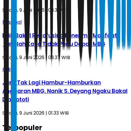
Selasa, 9 Juni 2026 | 03.39 WIB
Nasional
BGN Bakal Recofusing Penerima Manfaat,
Sekolah Kaya Tidak Perlu Dapat MBG
Selasa, 9 Juni 2026 | 03.37 WIB
Politik
Janji Tak Lagi Hambur-Hamburkan
Anggaran MBG, Nanik S. Deyang Ngaku Bakal
Dipelototi
Selasa, 9 Juni 2026 | 01.33 WIB
Terpopuler