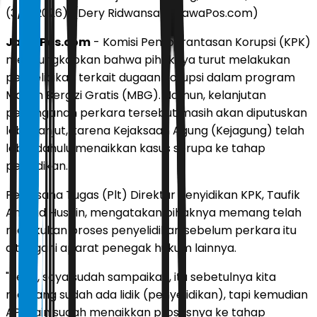
(3/6/2026). (Dery Ridwansah/ JawaPos.com)
JawaPos.com
- Komisi Pemberantasan Korupsi (KPK)
mengungkapkan bahwa pihaknya turut melakukan
penyelidikan terkait dugaan korupsi dalam program
Makan Bergizi Gratis (MBG). Namun, kelanjutan
penanganan perkara tersebut masih akan diputuskan
lebih lanjut, karena Kejaksaan Agung (Kejagung) telah
lebih dahulu menaikkan kasus serupa ke tahap
penyidikan.
Pelaksana Tugas (Plt) Direktur Penyidikan KPK, Taufik
Ahmad Husein, mengatakan pihaknya memang telah
melakukan proses penyelidikan sebelum perkara itu
ditangani aparat penegak hukum lainnya.
"Betul, saya sudah sampaikan, itu sebetulnya kita
memang sudah ada lidik (penyelidikan), tapi kemudian
APH lain sudah menaikkan prosesnya ke tahap