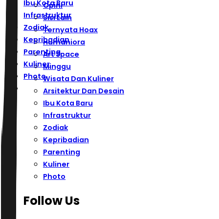
Ibu Kota Baru
Opini
Infrastruktur
Sisi Lain
Zodiak
Ternyata Hoax
Kepribadian
Humaniora
Parenting
Art Space
Kuliner
Minggu
Photo
Wisata Dan Kuliner
Arsitektur Dan Desain
Ibu Kota Baru
Infrastruktur
Zodiak
Kepribadian
Parenting
Kuliner
Photo
Follow Us