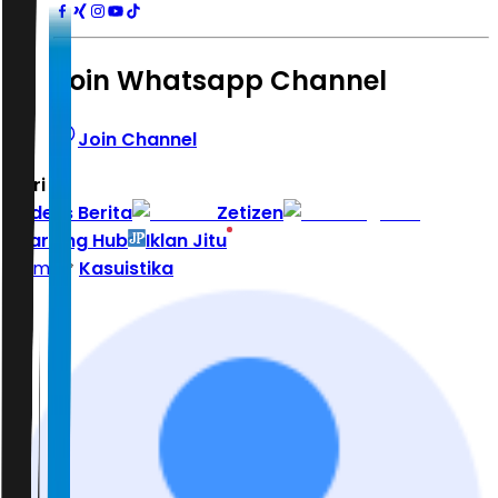
Join Whatsapp Channel
Join Channel
Hari ini
|
Indeks Berita
Zetizen
Learning Hub
Iklan Jitu
Home
Kasuistika