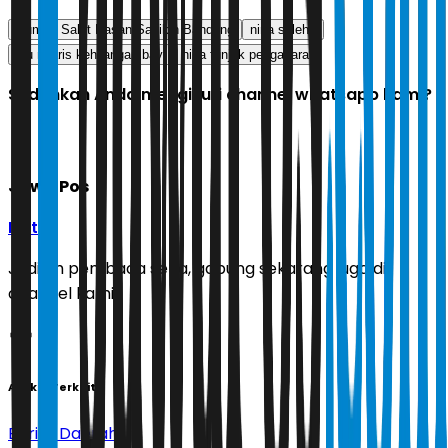
Rumah Sakit Hasan Sadikin Bandung
nina saleha
ibu nyaris kehilangan bayi
nina tunjuk pengacara
Sudahkah Anda mengikuti channel whatsapp kami?
Jawa Pos
Ikuti
Jadilah pembaca setia, gabung sekarang juga di
channel kami!
Artikel Terkait
Berita Daerah