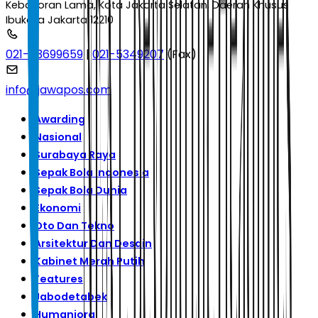
Kebayoran Lama, Kota Jakarta Selatan, Daerah Khusus
Ibukota Jakarta 12210
021-53699659
|
021-5349207
(Fax)
info@jawapos.com
Awarding
Nasional
Surabaya Raya
Sepak Bola Indonesia
Sepak Bola Dunia
Ekonomi
Oto Dan Tekno
Arsitektur Dan Desain
Kabinet Merah Putih
Features
Jabodetabek
Humaniora