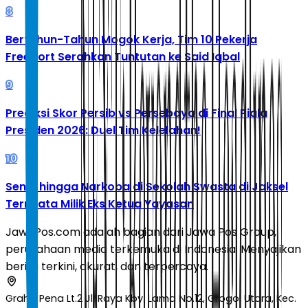
8
Bertahun-Tahun Mogok Kerja, Tim 10 Pekerja
Freeport Serahkan Tuntutan ke Said Iqbal
9
Prediksi Skor Persib vs Persebaya di Final Piala
Presiden 2026: Duel Tim Kelelahan!
10
Senpi hingga Narkoba di Sekolah Swasta di Jaksel
Ternyata Milik Eks Ketua Yayasan
JawaPos.com adalah bagian dari Jawa Pos Group,
perusahaan media terkemuka di Indonesia. Menyajikan
berita terkini, akurat, dan terpercaya.
Graha Pena Lt.2 Jl. Raya Kby. Lama No.12, Grogol Utara, Kec.