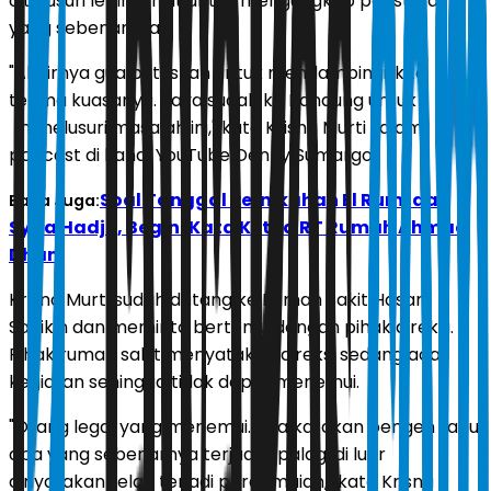
ditelusuri lebih lanjut untuk mengungkap peristiwa
yang sebenarnya.
"Akhirnya gua putuskan untuk mendampingi, kita
terima kuasanya. Saya sudah ke Bandung untuk
menelusuri masalah ini," kata Krisna Murti salam
podcast di kanal YouTube Denny Sumargo.
Soal Tanggal Pernikahan El Rumi dan
Baca Juga:
Syifa Hadju, Begini Kata Ketua RT Rumah Ahmad
Dhani
Krisna Murti sudah datang ke Rumah Sakit Hasan
Sadikin dan meminta bertemu dengan pihak direksi.
Pihak rumah sakit menyatakan direksi sedang ada
kegiatan sehingga tidak dapat menemui.
"Orang legal yang menemui. Kita katakan pengen tahu
apa yang sebenarnya terjadi. Apalagi di luar
dinyatakan telah terjadi perdamaian," kata Krisna