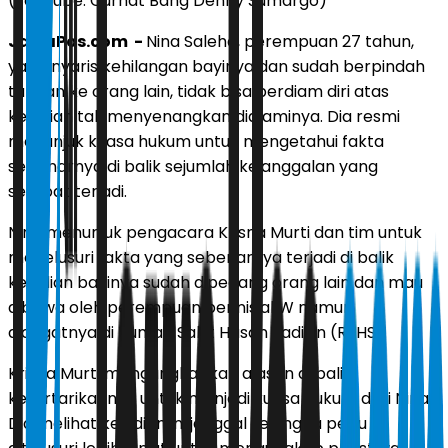
(YouTube: Curhat Bang Denny Sumargo)
JawaPos.com -
Nina Saleha, perempuan 27 tahun,
yang nyaris kehilangan bayinya dan sudah berpindah
tangan ke orang lain, tidak bisa berdiam diri atas
kejadian tak menyenangkan dialaminya. Dia resmi
menunjuk kuasa hukum untuk mengetahui fakta
sebenarnya di balik sejumlah kejanggalan yang
sempat terjadi.
Nina menunjuk pengacara Krisna Murti dan tim untuk
menelusuri fakta yang sebenarnya terjadi di balik
kejadian bayinya sudah dipegang orang lain dan mau
dibawa oleh perempuan berinisial W namun
dicegatnya di Rumah Sakit Hasan Sadikin (RSHS).
Krisna Murti mengungkapkan alasan di balik
ketertarikannya untuk menjadi kuasa hukum dari Nina.
Dia melihat kejadian ini janggal sehingga perlu