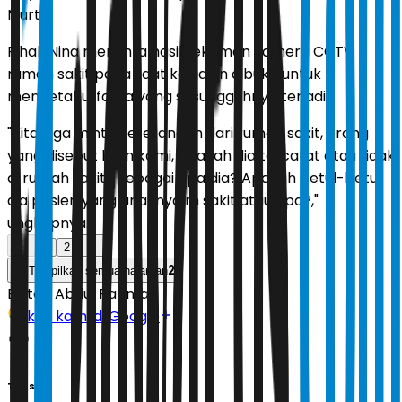
Murti.
Pihak Nina meminta hasil rekaman kamera CCTV
rumah sakit pada saat kejadian dibuka untuk
mengetahui fakta yang sesungguhnya terjadi.
"Kita juga minta keterangan dari rumah sakit, orang
yang disebut klien kami, apakah dia tercatat atau tidak
di rumah sakit? Sebagai apa dia? Apakah betul-betul
dia pasien yang anaknya m sakit atau apa?,"
ungkapnya.
1
2
2
Tampilkan semua halaman
Editor:
Abdul Rahman
Ikuti kami di Google
Tags