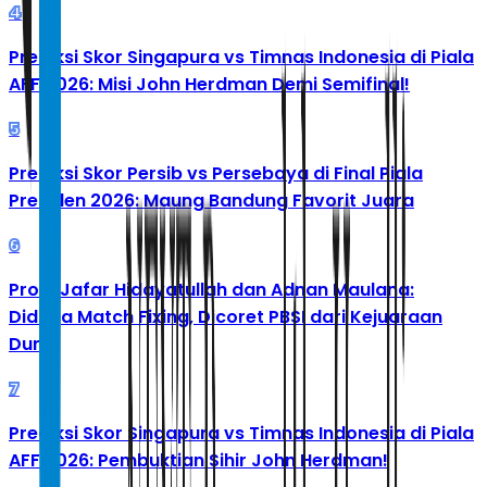
4
Prediksi Skor Singapura vs Timnas Indonesia di Piala
AFF 2026: Misi John Herdman Demi Semifinal!
5
Prediksi Skor Persib vs Persebaya di Final Piala
Presiden 2026: Maung Bandung Favorit Juara
6
Profil Jafar Hidayatullah dan Adnan Maulana:
Diduga Match Fixing, Dicoret PBSI dari Kejuaraan
Dunia
7
Prediksi Skor Singapura vs Timnas Indonesia di Piala
AFF 2026: Pembuktian Sihir John Herdman!