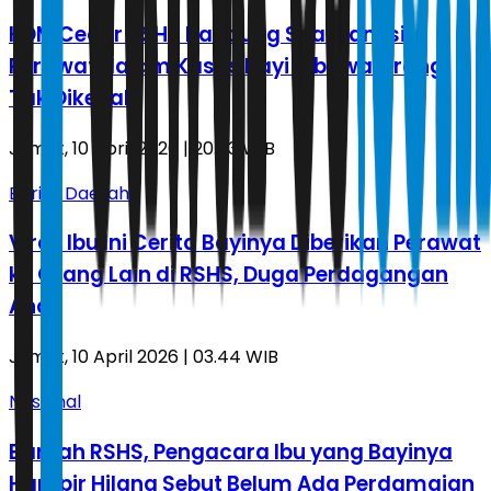
KDM Cecar RSHS Bandung Soal Sanksi
Perawat dalam Kasus Bayi Dibawa Orang
Tak Dikenal
Jumat, 10 April 2026 | 20.53 WIB
Berita Daerah
Viral, Ibu Ini Cerita Bayinya Diberikan Perawat
ke Orang Lain di RSHS, Duga Perdagangan
Anak
Jumat, 10 April 2026 | 03.44 WIB
Nasional
Bantah RSHS, Pengacara Ibu yang Bayinya
Hampir Hilang Sebut Belum Ada Perdamaian