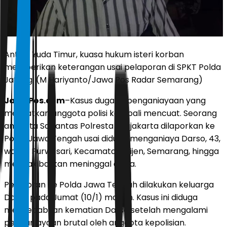
Antoni Yuda Timur, kuasa hukum isteri korban
memberikan keterangan usai pelaporan di SPKT Polda
Jateng. (M Hariyanto/Jawa Pos Radar Semarang)
JawaPos.com
–Kasus dugaan penganiayaan yang
melibatkan anggota polisi kembali mencuat. Seorang
anggota Satlantas Polresta Jogjakarta dilaporkan ke
Polda Jawa Tengah usai diduga menganiaya Darso, 43,
warga Purwosari, Kecamatan Mijen, Semarang, hingga
mengakibatkan meninggal dunia.
Pelaporan ke Polda Jawa Tengah dilakukan keluarga
Darso pada Jumat (10/1) malam. Kasus ini diduga
menyebabkan kematian Darso setelah mengalami
penganiayaan brutal oleh anggota kepolisian.