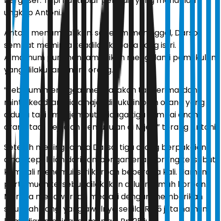
bergeser. Tapi nanti biar penyidik yang mendalami,”
ungkap Antoni.
Antoni menambahkan, sebelum meninggal, Darso
sempat meminta keadilan kepada sang istri.
Almarhum pun menyampaikan mengalami pemukulan
yang dilakukan enam orang.
”Sebelum meninggal mengatakan tak terima, dan
minta keadilan, dia dihajar dipukulin oleh orang yang
diduga tadi (menjemput) diduga tiga sampai enam
orang tadi. Kejadian pemukulan di Mijen,” terang Antoni.
Setelah meninggalnya Darso, tiga orang berpakaian
dinas kepolisian dari rombongan enam orang tersebut
kembali menemui istri korban beberapa kali. Namun
pertemuan tersebut dilakukan di luar rumah korban.
Mereka menawarkan mediasi dengan memberikan
sejumlah uang, yang awalnya senilai Rp 5 juta namun