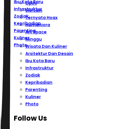
Ibu Kota Baru
Opini
Infrastruktur
Sisi Lain
Zodiak
Ternyata Hoax
Kepribadian
Humaniora
Parenting
Art Space
Kuliner
Minggu
Photo
Wisata Dan Kuliner
Arsitektur Dan Desain
Ibu Kota Baru
Infrastruktur
Zodiak
Kepribadian
Parenting
Kuliner
Photo
Follow Us