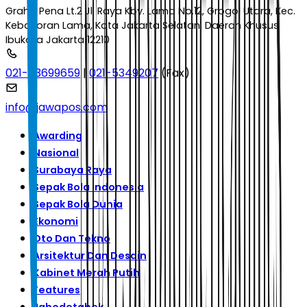
Graha Pena Lt.2 Jl. Raya Kby. Lama No.12, Grogol Utara, Kec.
Kebayoran Lama, Kota Jakarta Selatan, Daerah Khusus
Ibukota Jakarta 12210
021-53699659
|
021-5349207
(Fax)
info@jawapos.com
Awarding
Nasional
Surabaya Raya
Sepak Bola Indonesia
Sepak Bola Dunia
Ekonomi
Oto Dan Tekno
Arsitektur Dan Desain
Kabinet Merah Putih
Features