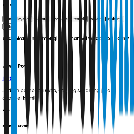
Tags
penganiayaan
satlantas
polda jawa tengah
polresta jogjakarta
polisi
Sudahkah Anda mengikuti channel whatsapp kami?
Jawa Pos
Ikuti
Jadilah pembaca setia, gabung sekarang juga di
channel kami!
Artikel Terkait