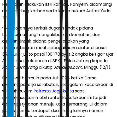
Pelaporan dilakukan istri korban, Poniyem, didampingi
adik kandung korban serta kuasa hukum Antoni Yuda
Timur.
”Pelaporannya terkait dugaan tindak pidana
berencana yang mengakibatkan kematian, dan
dugaan tindak pidana pengeroyokan yang
mengakibatkan maut, sebagaimana diatur di pasal
355 KUHP junto pasal 130 170 ayat 2 angka ke tiga,” ujar
Antoni usai pelaporan di SPKT Polda Jateng kepada
Radar Semarang
dikutip
JawaPos.com
, Minggu (12/1).
Peristiwa bermula pada Juli 2024 ketika Darso,
seorang pekerja serabutan, mengalami kecelakaan di
wilayah hukum
Polresta Jogjakarta
saat
mengemudikan mobil rental. Kecelakaan ini terjadi
dalam perjalanan menuju Kota Semarang. Di dalam
perjalanan itu terdapat dua orang lainnya namun