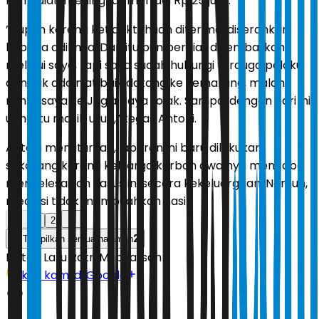
kemudian meningkat menjadi Rp 25 juta.
”Itupun karena ketidaktahuan diterima, diserahkan
kepada adiknya. Dan itu pun berniat dikembalikan
melalui saya, tapi saya sudah hubungi terduga pelaku
dan tak ada niat baik datang ke Semarang, malah
minta saya ke Jogja, saya tolak. Sampai dengan hari ini
uang itu masih utuh,” tegas Antoni.
Antoni menuturkan, laporan ini baru dilakukan
sekarang karena keluarga korban awalnya mencoba
menyelesaikan kasus ini secara kekeluargaan. Namun,
mediasi tidak membuahkan hasil.
1
2
2
Tampilkan semua halaman
Editor:
Latu Ratri Mubyarsah
Ikuti kami di Google