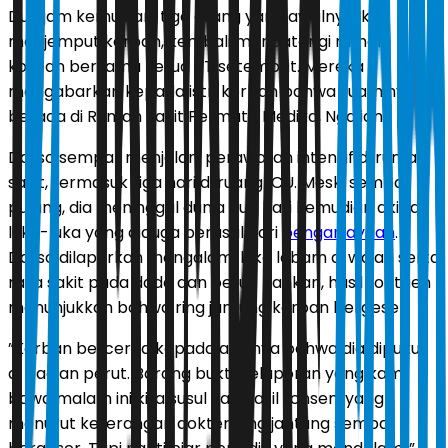
Dua jam kemudian, tiga orang yang awalnya ikut
menjemput korban, kembali mendatangi rumah
korban bersama ketua RT setempat. Mereka
mengabarkan kepada istri korban bahwa suaminya
berada di Rumah Sakit Permata Medika, Ngalian.
Darso sempat menjalani perawatan intensif di rumah
sakit, termasuk tiga hari di ruang ICU. Meski sempat
pulang, dia meninggal dunia dua hari kemudian akibat
luka-luka yang diduga berasal dari
penganiayaan
.
Darso dilaporkan mengalami luka lebam di wajah serta
rasa sakit pada dada dan perut. Bahkan, hasil rontgen
menunjukkan bahwa ring jantung korban bergeser.
”Korban bercerita kepada adiknya bahwa dia dipukuli
di bagian perut. Barang bukti pelaporan yang kami
bawa malam ini kita susul kan hasil ronsen, yang
menurut keterangan dokter, ring jantung sempat