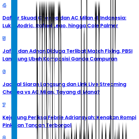
4
Daftar Skuad Chelsea dan AC Milan di Indonesia:
Luka Modric, Rafael Leao, hingga Cole Palmer
5
Jafar dan Adnan Diduga Terlibat Match Fixing, PBSI
Langsung Ubah Komposisi Ganda Campuran
6
Jadwal Siaran Langsung dan Link Live Streaming
Chelsea vs AC Milan, Tayang di Mana?
7
Kejagung Periksa Febrie Adriansyah: Kenakan Rompi
Pink dan Tangan Terborgol
8