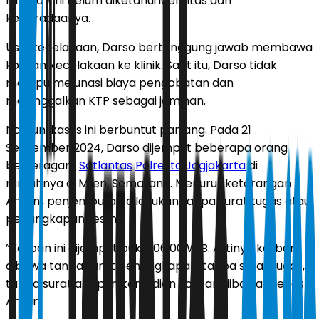
hingga kini belum diketahui identitas dan
keberadaanya.
Usai kecelakaan, Darso bertanggung jawab membawa
korban kecelakaan ke klinik. Saat itu, Darso tidak
mampu melunasi biaya pengobatan dan
meninggalkan KTP sebagai jaminan.
Namun, kasus ini berbuntut panjang. Pada 21
September 2024, Darso dijemput beberapa orang
berseragam
Satlantas
Polresta Jogjakarta
di
rumahnya di Mijen, Semarang. Menurut keterangan
Antoni, penjemputan dilakukan tanpa surat tugas atau
penangkapan resmi.
”Korban ini dijemput pukul 06.00 WIB. Artinya korban
dibawa tanpa surat penangkapan, tanpa surat tugas,
tanpa surat apapun kemudian korban dibawa,” tegas
Antoni.