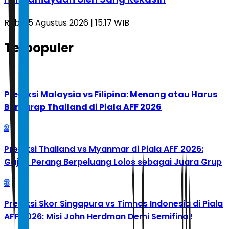
Rabu, 5 Agustus 2026 | 15.17 WIB
Terpopuler
1
Prediksi Malaysia vs Filipina: Menang atau Harus
Berharap Thailand di Piala AFF 2026
2
Prediksi Thailand vs Myanmar di Piala AFF 2026:
Gajah Perang Berpeluang Lolos sebagai Juara Grup
3
Prediksi Skor Singapura vs Timnas Indonesia di Piala
AFF 2026: Misi John Herdman Demi Semifinal!