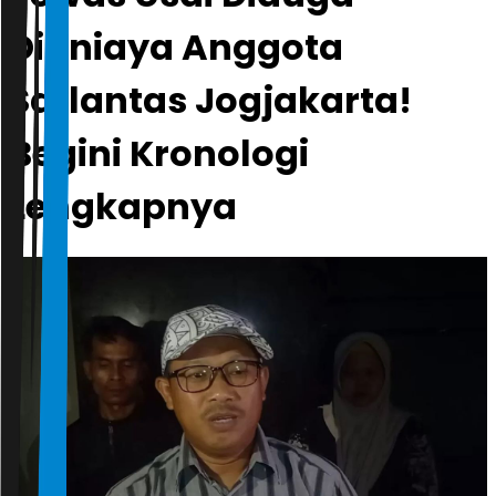
Dianiaya Anggota
Satlantas Jogjakarta!
Begini Kronologi
Lengkapnya