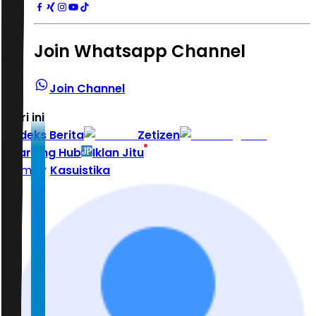
Join Whatsapp Channel
Join Channel
Hari ini
|
Indeks Berita
Zetizen
Learning Hub
Iklan Jitu
Home
Kasuistika