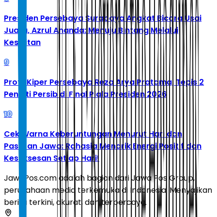
Presiden Persebaya Surabaya Angkat Bicara Usai
Juara, Azrul Ananda: Menuju Bintang Melalui
Kesulitan
9
Profil Kiper Persebaya Reza Arya Pratama, Tepis 2
Penalti Persib di Final Piala Presiden 2026
10
Cek Warna Keberuntungan Menurut Hari dan
Pasaran Jawa: Rahasia Menarik Energi Positif dan
Kesuksesan Setiap Hari!
JawaPos.com adalah bagian dari Jawa Pos Group,
perusahaan media terkemuka di Indonesia. Menyajikan
berita terkini, akurat, dan terpercaya.