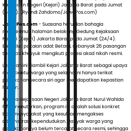
Kejaksaan Negeri (Kejari) Jakarta Barat pada Jumat
(24/4). (Ryandi Zahdomo/JawaPos.com)
JawaPos.com
- Suasana haru dan bahagia
menyelimuti halaman belakang Gedung Kejaksaan
Negeri (Kejari) Jakarta Barat pada Jumat (24/4).
Berbalut pakaian adat Betawi, sebanyak 26 pasangan
tampak khusyuk mengikuti prosesi akad nikah resmi.
Langkah ini diambil Kejari Jakarta Barat sebagai upaya
membantu warga yang selama ini hanya terikat
pernikahan secara siri agar mendapatkan kepastian
hukum.
Kepala Kejaksaan Negeri Jakarta Barat Nurul Wahida
Rifal menuturkan, program ini adalah solusi konkret
bagi masyarakat yang kesulitan mengakses
administrasi kependudukan. Banyak warga yang
pernikahannya belum tercatat secara resmi, sehingga