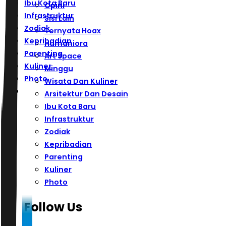
Ibu Kota Baru
Opini
Infrastruktur
Sisi Lain
Zodiak
Ternyata Hoax
Kepribadian
Humaniora
Parenting
Art Space
Kuliner
Minggu
Photo
Wisata Dan Kuliner
Arsitektur Dan Desain
Ibu Kota Baru
Infrastruktur
Zodiak
Kepribadian
Parenting
Kuliner
Photo
Follow Us