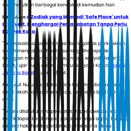
menimbulkan berbagai kendala di kemudian hari.
4 Zodiak yang Menjadi 'Safe Place' untuk
Baca Juga:
Introvert, Menghargai Persahabatan Tanpa Perlu
Banyak Kata
"Permasalahan administrasi dan legalitas perkawinan
masih menjadi salah satu isu yang dihadapi oleh
sebagian masyarakat, khususnya di wilayah Jakarta
Barat," ujar Nurul dalam sambutannya di Kantor
Kejari
Jakarta Barat
, Jumat (24/4).
Menurut Nurul, ketidakpastian hukum akibat ketiadaan
surat nikah sangat merugikan, terutama bagi istri dan
anak.
"Belum dilakukannya pencatatan perkawinan secara
resmi dapat berdampak pada berbagai aspek hukum,
seperti hak-hak keperdataan anak serta akses