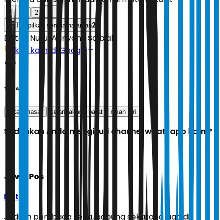
1
2
2
Tampilkan semua halaman
Editor:
Nurul Adriyana Salbiah
Ikuti kami di Google
Tags
nikah masal
kejari jakarta barat
nikah siri
Sudahkah Anda mengikuti channel whatsapp kami?
Jawa Pos
Ikuti
Jadilah pembaca setia, gabung sekarang juga di