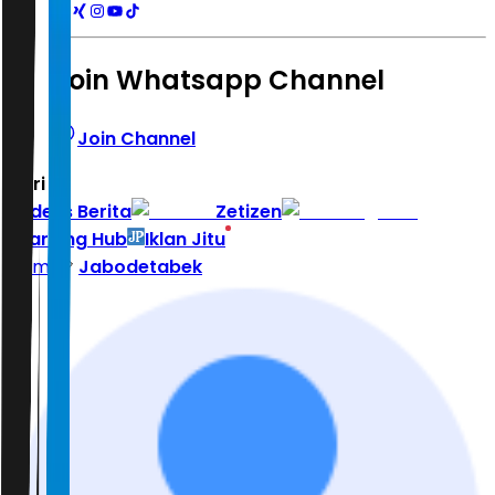
Join Whatsapp Channel
Join Channel
Hari ini
|
Indeks Berita
Zetizen
Learning Hub
Iklan Jitu
Home
Jabodetabek