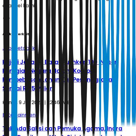
channel kami!
Artikel Terkait
Jabodetabek
Kejari Jakarta Barat Pulihkan 100 Persen
Kerugian Negara dalam Korupsi
Pembebasan Lahan Kali Pesanggrahan
Senilai Rp 5 Miliar
Kamis, 9 Juli 2026 | 22.46 WIB
Entertainment
Tak Ada Saksi dan Pemuka Agama, Inara