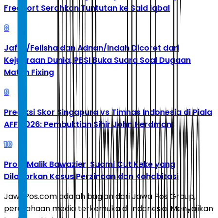
Freeport Serahkan Tuntutan ke Said Iqbal
8
Jafar/Felisha dan Adnan/Indah Dicoret dari
Kejuaraan Dunia, PBSI Buka Suara Soal Dugaan
Match Fixing
9
Prediksi Skor Singapura vs Timnas Indonesia di Piala
AFF 2026: Pembuktian Sihir John Herdman!
10
Profil Malik Bawazier, Suami Cut Keke yang
Dilaporkan Kasus Perzinaan dan Kohabitasi
JawaPos.com adalah bagian dari Jawa Pos Group,
perusahaan media terkemuka di Indonesia. Menyajikan