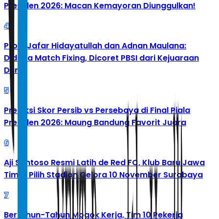
Presiden 2026: Macan Kemayoran Diunggulkan!
4
Profil Jafar Hidayatullah dan Adnan Maulana:
Diduga Match Fixing, Dicoret PBSI dari Kejuaraan
Dunia
5
Prediksi Skor Persib vs Persebaya di Final Piala
Presiden 2026: Maung Bandung Favorit Juara
6
Aji Santoso Resmi Latih de Red FC, Klub Baru Jawa
Timur Pilih Stadion Gelora 10 November Surabaya
7
Bertahun-Tahun Mogok Kerja, Tim 10 Pekerja