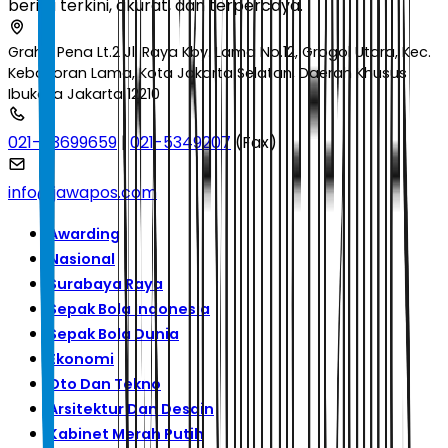
berita terkini, akurat, dan terpercaya.
Graha Pena Lt.2 Jl. Raya Kby. Lama No.12, Grogol Utara, Kec.
Kebayoran Lama, Kota Jakarta Selatan, Daerah Khusus
Ibukota Jakarta 12210
021-53699659
|
021-5349207
(Fax)
info@jawapos.com
Awarding
Nasional
Surabaya Raya
Sepak Bola Indonesia
Sepak Bola Dunia
Ekonomi
Oto Dan Tekno
Arsitektur Dan Desain
Kabinet Merah Putih