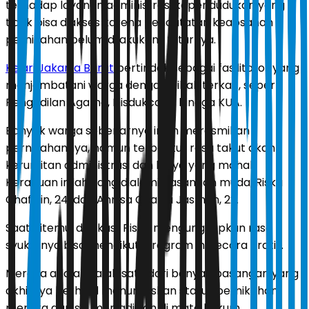
terhadap layanan administrasi kependudukan yang
tidak bisa diakses karena pencatatan keabsahan
pernikahan belum dilakukan," tuturnya.
Kejari Jakarta Barat
bertindak sebagai fasilitator yang
menjembatani warga dengan pihak terkait, seperti
Pengadilan Agama, Disdukcapil, hingga KUA.
Banyak warga sebenarnya ingin meresmikan
pernikahannya, namun terbentur rasa takut akan
kerumitan administrasi dan biaya yang mahal.
Keraguan inilah yang dialami pasangan muda, Riska
Chafidin, 24, dan Annisa Chania Jasman, 22.
Saat ditemui di lokasi, Riska mengungkapkan rasa
syukurnya bisa mengikuti program ini secara gratis.
Mereka adalah salah satu dari banyak pasangan yang
akhirnya berhasil menuntaskan status pernikahan
mereka dari siri menjadi sah di mata hukum.