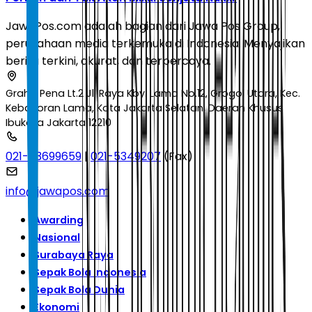
JawaPos.com adalah bagian dari Jawa Pos Group,
perusahaan media terkemuka di Indonesia. Menyajikan
berita terkini, akurat, dan terpercaya.
Graha Pena Lt.2 Jl. Raya Kby. Lama No.12, Grogol Utara, Kec.
Kebayoran Lama, Kota Jakarta Selatan, Daerah Khusus
Ibukota Jakarta 12210
021-53699659
|
021-5349207
(Fax)
info@jawapos.com
Awarding
Nasional
Surabaya Raya
Sepak Bola Indonesia
Sepak Bola Dunia
Ekonomi