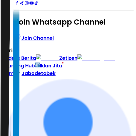
Join Whatsapp Channel
Join Channel
Hari ini
|
Indeks Berita
Zetizen
Learning Hub
Iklan Jitu
Home
Jabodetabek