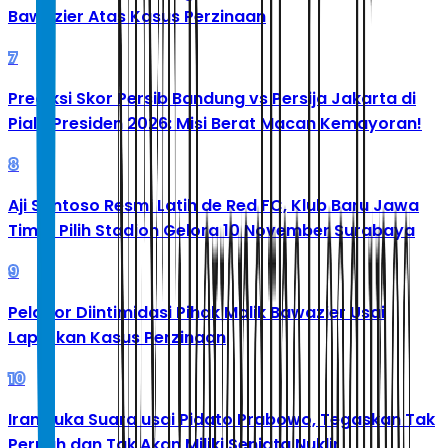
Bawazier Atas Kasus Perzinaan
7
Prediksi Skor Persib Bandung vs Persija Jakarta di
Piala Presiden 2026: Misi Berat Macan Kemayoran!
8
Aji Santoso Resmi Latih de Red FC, Klub Baru Jawa
Timur Pilih Stadion Gelora 10 November Surabaya
9
Pelapor Diintimidasi Pihak Malik Bawazier Usai
Laporkan Kasus Perzinaan
10
Iran Buka Suara usai Pidato Prabowo, Tegaskan Tak
Pernah dan Tak Akan Miliki Senjata Nuklir