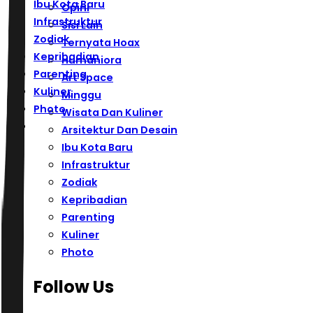
Ibu Kota Baru
Opini
Infrastruktur
Sisi Lain
Zodiak
Ternyata Hoax
Kepribadian
Humaniora
Parenting
Art Space
Kuliner
Minggu
Photo
Wisata Dan Kuliner
Arsitektur Dan Desain
Ibu Kota Baru
Infrastruktur
Zodiak
Kepribadian
Parenting
Kuliner
Photo
Follow Us