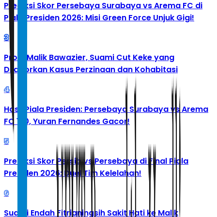
Prediksi Skor Persebaya Surabaya vs Arema FC di
Piala Presiden 2026: Misi Green Force Unjuk Gigi!
3
Profil Malik Bawazier, Suami Cut Keke yang
Dilaporkan Kasus Perzinaan dan Kohabitasi
4
Hasil Piala Presiden: Persebaya Surabaya vs Arema
FC 1-0, Yuran Fernandes Gacor!
5
Prediksi Skor Persib vs Persebaya di Final Piala
Presiden 2026: Duel Tim Kelelahan!
6
Suami Endah Fitrianingsih Sakit Hati ke Malik