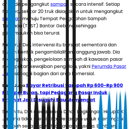
armada pengangkut
sampah
secara intensif. Setiap
harinya, sekitar 20 truk disiagakan untuk mengangkut
sampah
menuju Tempat Pengolahan Sampah
Terpadu (TPST) Bantar Gebang sehingga
penumpukan bisa terurai.
Menurut Dwi, intervensi itu bersifat sementara dan
bukan bentuk pengambilalihan tanggung jawab. Dia
menegaskan, pengelolaan sampah di kawasan pasar
merupakan kewajiban pengelola, yakni
Perumda Pasar
Jaya
sebagai bagian dari area komersial.
Bayar Retribusi Sampah Rp 600-Rp 900
Baca Juga:
Ribu per Bulan, tapi Pedagang Pasar Induk
Kramat Jati Disuguhi Bau Menyengat
Selain itu, Dwi menjelaskan Dinas Lingkungan Hidup DKI
Jakarta tidak memiliki kewenangan untuk menangani
sampah secara penuh di kawasan usaha. Bantuan