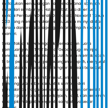
melakukan pengurangan dan penanganan sampah
sejak dari sumbernya. Hal tersebut juga diperkuat
melalui Peraturan Daerah DKI Jakarta Nomor 3 Tahun
2013 yang mengharuskan pelaku usaha menyediakan
sarana dan prasarana pengelolaan sampah secara
mandiri.
Selain faktor kewenangan, keterbatasan kuota
pembuangan ke TPST Bantar Gebang juga menjadi
kendala. Kecamatan Kramat Jati hanya memiliki jatah
16 truk per hari untuk pembuangan sampah, menyusul
pembatasan pascainsiden longsor di lokasi tersebut.
Dengan keterbatasan tersebut, prioritas
pengangkutan diberikan untuk sampah dari
permukiman warga. Sementara kawasan komersial
seperti pasar, pusat perbelanjaan, hotel, dan restoran
diharapkan dapat mengelola sampahnya secara
mandiri.