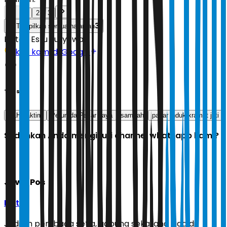
1
2
3
3
Tampilkan semua halaman
Editor:
Estu Suryowati
Ikuti kami di Google
Tags
DLH Jaktim
Perumda Pasar Jaya
sampah
pasar induk kramat jati
Sudahkah Anda mengikuti channel whatsapp kami?
Jawa Pos
Ikuti
Jadilah pembaca setia, gabung sekarang juga di