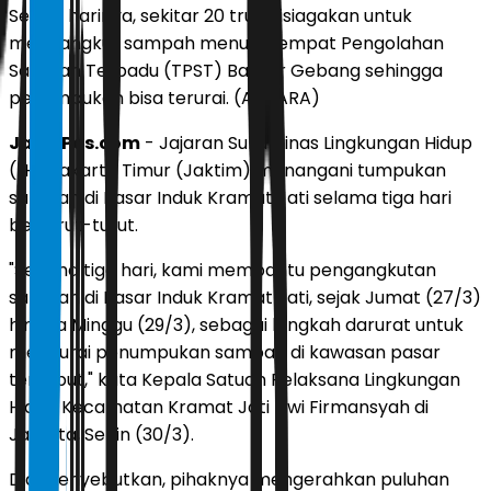
Setiap harinya, sekitar 20 truk disiagakan untuk
mengangkut sampah menuju Tempat Pengolahan
Sampah Terpadu (TPST) Bantar Gebang sehingga
penumpukan bisa terurai. (ANTARA)
JawaPos.com
- Jajaran Suku Dinas Lingkungan Hidup
(LH) Jakarta Timur (Jaktim) menangani tumpukan
sampah di Pasar Induk Kramat Jati selama tiga hari
berturut-turut.
"Selama tiga hari, kami membantu pengangkutan
sampah di Pasar Induk Kramat Jati, sejak Jumat (27/3)
hingga Minggu (29/3), sebagai langkah darurat untuk
mengurai penumpukan sampah di kawasan pasar
tersebut," kata Kepala Satuan Pelaksana Lingkungan
Hidup Kecamatan Kramat Jati Dwi Firmansyah di
Jakarta, Senin (30/3).
Dia menyebutkan, pihaknya mengerahkan puluhan