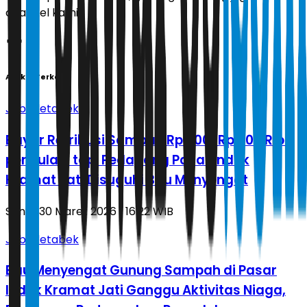
channel kami!
Artikel Terkait
Jabodetabek
Bayar Retribusi Sampah Rp 600-Rp 900 Ribu
per Bulan, tapi Pedagang Pasar Induk
Kramat Jati Disuguhi Bau Menyengat
Senin, 30 Maret 2026 | 16.22 WIB
Jabodetabek
Bau Menyengat Gunung Sampah di Pasar
Induk Kramat Jati Ganggu Aktivitas Niaga,