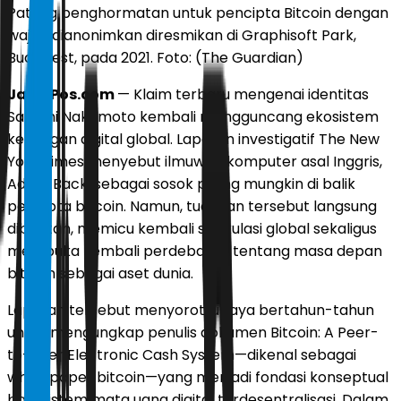
Patung penghormatan untuk pencipta Bitcoin dengan
wajah dianonimkan diresmikan di Graphisoft Park,
Budapest, pada 2021. Foto: (The Guardian)
JawaPos.com
— Klaim terbaru mengenai identitas
Satoshi Nakamoto kembali mengguncang ekosistem
keuangan digital global. Laporan investigatif The New
York Times menyebut ilmuwan komputer asal Inggris,
Adam Back, sebagai sosok paling mungkin di balik
pencipta bitcoin. Namun, tuduhan tersebut langsung
dibantah, memicu kembali spekulasi global sekaligus
membuka kembali perdebatan tentang masa depan
bitcoin sebagai aset dunia.
Laporan tersebut menyoroti upaya bertahun-tahun
untuk mengungkap penulis dokumen Bitcoin: A Peer-
to-Peer Electronic Cash System—dikenal sebagai
white paper bitcoin—yang menjadi fondasi konseptual
bagi sistem mata uang digital terdesentralisasi. Dalam