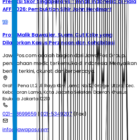
Prediksi Skor Singapura vs Timnas Indonesia di Piala
AFF 2026: Pembuktian Sihir John Herdman!
10
Profil Malik Bawazier, Suami Cut Keke yang
Dilaporkan Kasus Perzinaan dan Kohabitasi
JawaPos.com adalah bagian dari Jawa Pos Group,
perusahaan media terkemuka di Indonesia. Menyajikan
berita terkini, akurat, dan terpercaya.
Graha Pena Lt.2 Jl. Raya Kby. Lama No.12, Grogol Utara, Kec.
Kebayoran Lama, Kota Jakarta Selatan, Daerah Khusus
Ibukota Jakarta 12210
021-53699659
|
021-5349207
(Fax)
info@jawapos.com