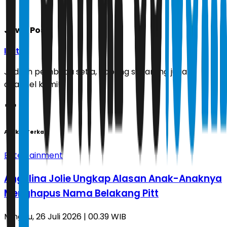
Jawa Pos
Ikuti
Jadilah pembaca setia, gabung sekarang juga di
channel kami!
Artikel Terkait
Entertainment
Angelina Jolie Ungkap Alasan Anak-Anaknya
Menghapus Nama Belakang Pitt
Minggu, 26 Juli 2026 | 00.39 WIB