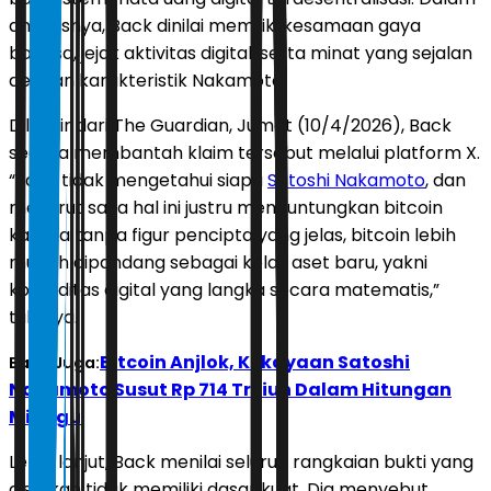
analisisnya, Back dinilai memiliki kesamaan gaya
bahasa, jejak aktivitas digital, serta minat yang sejalan
dengan karakteristik Nakamoto.
Dilansir dari The Guardian, Jumat (10/4/2026), Back
segera membantah klaim tersebut melalui platform X.
“Saya tidak mengetahui siapa
Satoshi Nakamoto
, dan
menurut saya hal ini justru menguntungkan bitcoin
karena tanpa figur pencipta yang jelas, bitcoin lebih
mudah dipandang sebagai kelas aset baru, yakni
komoditas digital yang langka secara matematis,”
tulisnya.
Bitcoin Anjlok, Kekayaan Satoshi
Baca Juga:
Nakamoto Susut Rp 714 Triliun Dalam Hitungan
Minggu
Lebih lanjut, Back menilai seluruh rangkaian bukti yang
disajikan tidak memiliki dasar kuat. Dia menyebut,