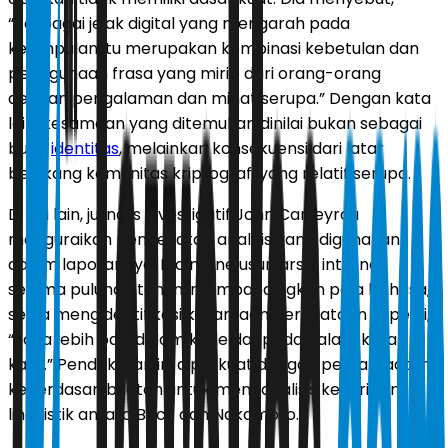
“Berbagai jejak digital yang mengarah pada
kesimpulan itu merupakan kombinasi kebetulan dan
penggunaan frasa yang mirip dari orang-orang
dengan pengalaman dan minat serupa.” Dengan kata
lain, kesamaan yang ditemukan dinilai bukan sebagai
bukti
identitas
, melainkan konsekuensi dari latar
belakang komunitas kriptografi yang relatif serupa.
Di sisi lain, jurnalis investigatif John Carreyrou
menguraikan pendekatan analitis yang digunakan
dalam laporannya. Dia menelusuri arsip internet
selama puluhan tahun, membandingkan pola bahasa,
serta mengidentifikasi kesamaan pernyataan seperti,
“Saya lebih baik dalam kode daripada dalam kata-
kata.” Pendekatan ini diperkuat dengan pemanfaatan
kecerdasan buatan untuk menganalisis kemiripan
linguistik antara Back dan Nakamoto.