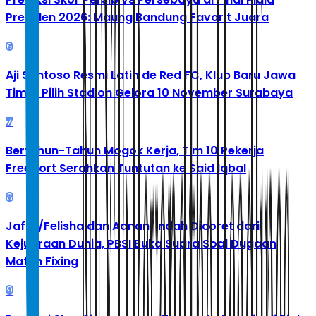
Presiden 2026: Maung Bandung Favorit Juara
6
Aji Santoso Resmi Latih de Red FC, Klub Baru Jawa
Timur Pilih Stadion Gelora 10 November Surabaya
7
Bertahun-Tahun Mogok Kerja, Tim 10 Pekerja
Freeport Serahkan Tuntutan ke Said Iqbal
8
Jafar/Felisha dan Adnan/Indah Dicoret dari
Kejuaraan Dunia, PBSI Buka Suara Soal Dugaan
Match Fixing
9