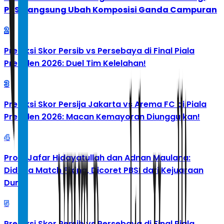
PBSI Langsung Ubah Komposisi Ganda Campuran
2
Prediksi Skor Persib vs Persebaya di Final Piala
Presiden 2026: Duel Tim Kelelahan!
3
Prediksi Skor Persija Jakarta vs Arema FC di Piala
Presiden 2026: Macan Kemayoran Diunggulkan!
4
Profil Jafar Hidayatullah dan Adnan Maulana:
Diduga Match Fixing, Dicoret PBSI dari Kejuaraan
Dunia
5
Prediksi Skor Persib vs Persebaya di Final Piala