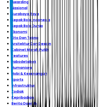
Awarding
Nasional
Surabaya Raya
Sepak Bola Indonesia
Sepak Bola Dunia
Ekonomi
Oto Dan Tekno
Arsitektur Dan Desain
Kabinet Merah Putih
Features
Jabodetabek
Humaniora
Hobi & Kesenangan
Sports
Infrastruktur
Zodiak
Kepribadian
Berita Daerah