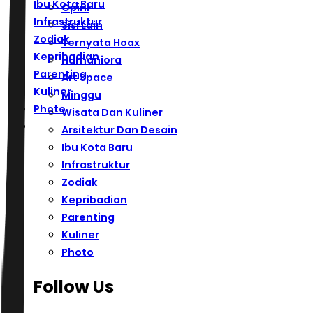
Ibu Kota Baru
Opini
Infrastruktur
Sisi Lain
Zodiak
Ternyata Hoax
Kepribadian
Humaniora
Parenting
Art Space
Kuliner
Minggu
Photo
Wisata Dan Kuliner
Arsitektur Dan Desain
Ibu Kota Baru
Infrastruktur
Zodiak
Kepribadian
Parenting
Kuliner
Photo
Follow Us