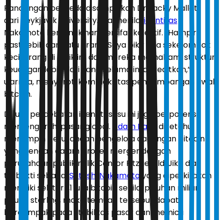
Pandangan berbeda disampaikan Dr Jacky Mallett
dari Reykjavík University. Dia menilai
identitas
Nakamoto kemungkinan bersifat kolektif. “Hampir
pasti lebih dari satu orang. Saya pikir ada sekelompok
kecil orang di balik ini, dan mereka memahami struktur
keuangan lebih dari yang selama ini dikreditkan,”
ujarnya, menyoroti kompleksitas pengembangan awal
bitcoin.
Di luar perdebatan identitas, isu ini juga berpotensi
memengaruhi pasar global.
Adam Back
diketahui
memimpin perusahaan pengelola cadangan bitcoin
yang tengah dalam proses merger dengan
perusahaan publik milik Cantor Fitzgerald. Jika dia
terbukti sebagai
Satoshi Nakamoto
yang diperkirakan
memiliki sekitar 1,1 juta bitcoin senilai puluhan miliar
pound sterling, maka temuan tersebut dapat
berdampak pada stabilitas pasar dan memicu