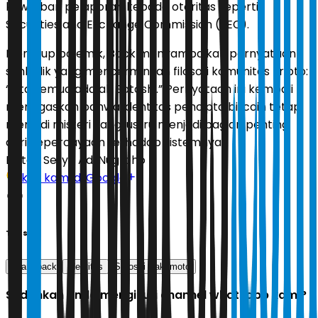
kewajiban pelaporan kepada otoritas seperti
Securities and Exchange Commission (SEC).
Menutup polemik, Back menyampaikan pernyataan
simbolik yang mencerminkan filosofi komunitas kripto:
“Kita semua adalah Satoshi.” Pernyataan ini kembali
menegaskan bahwa identitas pencipta bitcoin tetap
menjadi misteri yang justru menjadi bagian penting
dari kepercayaan terhadap sistemnya.
Editor:
Setyo Adi Nugroho
Ikuti kami di Google
Tags
adam back
identitas
Satoshi Nakamoto
Sudahkah Anda mengikuti channel whatsapp kami?