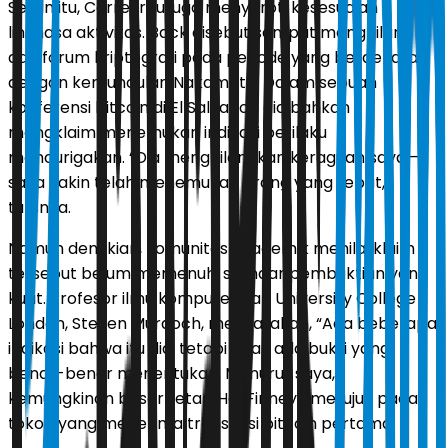
Selain itu, Carreyrou juga menyoroti kesesuaian
linimasa aktivitas. Back disebut sempat menghilang
dari forum kriptografi pada periode yang berdekatan
dengan kemunculan Nakamoto. Dalam sebuah
konferensi bitcoin di El Salvador, dia bahkan
mengklaim menemukan indikasi perilaku
mencurigakan. “Dia menghilangkan keraguan saya—
saya yakin telah menemukan orang yang tepat,”
tulisnya.
Namun demikian, komunitas akademik menilai klaim
tersebut belum memenuhi standar pembuktian yang
kuat. Profesor ilmu komputer dari University College
London, Steven Murdoch, menyatakan, “Ada beberapa
indikasi bahwa itu dia, tetapi tidak ada bukti yang
benar-benar menentukan. Menurut saya,
kemungkinan besar tetap Hal Finney,” merujuk pada
tokoh yang menerima transaksi bitcoin pertama.