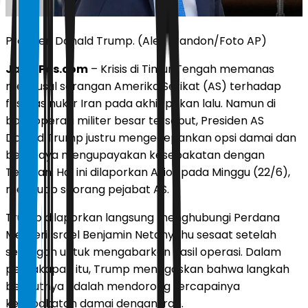
Presiden Donald Trump. (Alex Brandon/Foto AP)
JawaPos.com
– Krisis di Timur Tengah memanas
menyusul serangan Amerika Serikat (AS) terhadap
fasilitas nuklir Iran pada akhir pekan lalu. Namun di
balik operasi militer besar tersebut, Presiden AS
Donald Trump justru mengedepankan opsi damai dan
berupaya mengupayakan kesepakatan dengan
Teheran. Hal ini dilaporkan Axios pada Minggu (22/6),
mengutip seorang pejabat AS.
Trump dilaporkan langsung menghubungi Perdana
Menteri Israel Benjamin Netanyahu sesaat setelah
serangan untuk mengabarkan hasil operasi. Dalam
percakapan itu, Trump menegaskan bahwa langkah
berikutnya adalah mendorong tercapainya
kesepakatan damai dengan Iran.