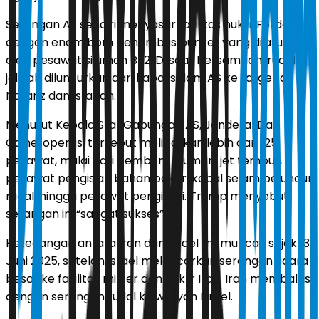
Serangan AS sendiri menyasar fasilitas nuklir Fordow
dengan enam bom penembus bunker yang dijatuhkan
oleh pesawat siluman B-2. Di saat bersamaan, rudal
jelajah diluncurkan dari kapal selam AS ke target di
Natanz dan Isfahan.
Menurut Kepala Staf Gabungan AS, Jenderal Dan
Caine, operasi tersebut melibatkan lebih dari 125
pesawat, mulai dari pembom siluman, jet tempur,
pesawat pengisian bahan bakar, kapal selam peluncur
rudal, hingga pesawat pengintai. Trump menyebut
serangan ini “sangat sukses”.
Ketegangan antara Iran dan Israel memuncak sejak 13
Juni 2025, setelah Israel melancarkan serangan udara
besar ke fasilitas militer dan nuklir Iran. Iran membalas
dengan serangan rudal ke wilayah Israel.