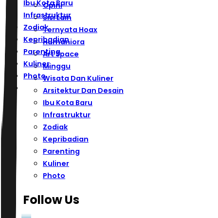
Ibu Kota Baru
Opini
Infrastruktur
Sisi Lain
Zodiak
Ternyata Hoax
Kepribadian
Humaniora
Parenting
Art Space
Kuliner
Minggu
Photo
Wisata Dan Kuliner
Arsitektur Dan Desain
Ibu Kota Baru
Infrastruktur
Zodiak
Kepribadian
Parenting
Kuliner
Photo
Follow Us