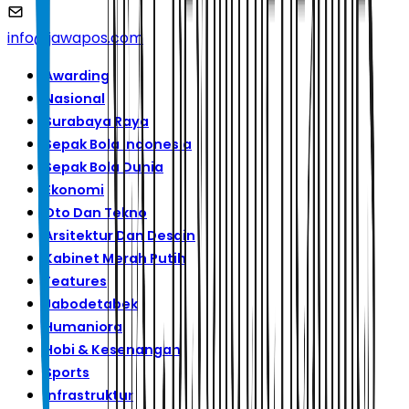
info@jawapos.com
Awarding
Nasional
Surabaya Raya
Sepak Bola Indonesia
Sepak Bola Dunia
Ekonomi
Oto Dan Tekno
Arsitektur Dan Desain
Kabinet Merah Putih
Features
Jabodetabek
Humaniora
Hobi & Kesenangan
Sports
Infrastruktur