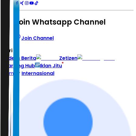
Join Whatsapp Channel
Join Channel
Hari ini
|
Indeks Berita
Zetizen
Learning Hub
Iklan Jitu
Home
Internasional