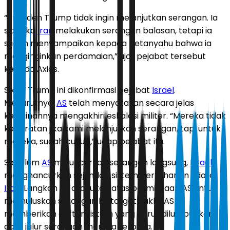
“Presiden Trump tidak ingin melanjutkan serangan. Ia
siap jika
Iran
melakukan serangan balasan, tetapi ia
sudah menyampaikan kepada Netanyahu bahwa ia
menginginkan perdamaian,” ujar pejabat tersebut
kepada Axios.
Sikap Trump ini dikonfirmasi pejabat
Israel
.
Menurutnya,
AS
telah menyatakan secara jelas
keinginannya mengakhiri eskalasi militer. “Mereka tidak
keberatan jika kami melanjutkan serangan, tapi untuk
mereka, sudah cukup,” ucap pejabat itu.
Sebelum
AS
meluncurkan serangan langsung,
Israel
menghancurkan sejumlah sistem pertahanan udara
Iran
. Langkah itu dilakukan atas permintaan AS untuk
memuluskan serangan ke target nuklir. AS
memberikan daftar sistem yang harus dilumpuhkan
agar jalur serangan mereka terbuka.