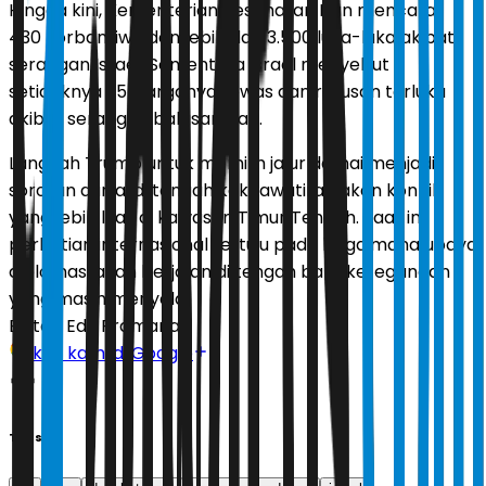
Hingga kini, Kementerian Kesehatan Iran mencatat
430 korban jiwa dan lebih dari 3.500 luka-luka akibat
serangan Israel. Sementara Israel menyebut
setidaknya 25 warganya tewas dan ratusan terluka
akibat serangan balasan Iran.
Langkah Trump untuk memilih jalur damai menjadi
sorotan dunia, di tengah kekhawatiran akan konflik
yang lebih luas di kawasan Timur Tengah. Saat ini,
perhatian internasional tertuju pada bagaimana upaya
diplomasi akan berjalan di tengah bara ketegangan
yang masih menyala.
Editor:
Edy Pramana
Ikuti kami di Google
Tags