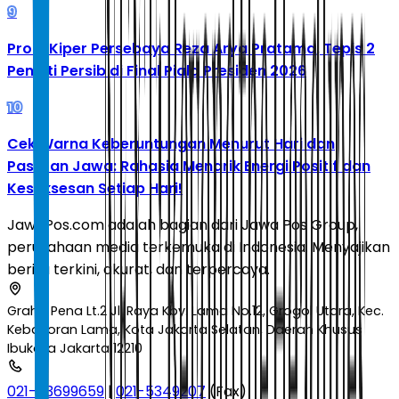
9
Profil Kiper Persebaya Reza Arya Pratama, Tepis 2
Penalti Persib di Final Piala Presiden 2026
10
Cek Warna Keberuntungan Menurut Hari dan
Pasaran Jawa: Rahasia Menarik Energi Positif dan
Kesuksesan Setiap Hari!
JawaPos.com adalah bagian dari Jawa Pos Group,
perusahaan media terkemuka di Indonesia. Menyajikan
berita terkini, akurat, dan terpercaya.
Graha Pena Lt.2 Jl. Raya Kby. Lama No.12, Grogol Utara, Kec.
Kebayoran Lama, Kota Jakarta Selatan, Daerah Khusus
Ibukota Jakarta 12210
021-53699659
|
021-5349207
(Fax)