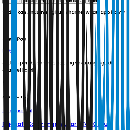
as
iran
donald trump
kesepakatan damai
israel
Sudahkah Anda mengikuti channel whatsapp kami?
Jawa Pos
Ikuti
Jadilah pembaca setia, gabung sekarang juga di
channel kami!
Artikel Terkait
Internasional
Pejabat AS: Serangan Udara Tak Cukup