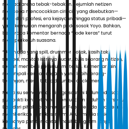
menjadi arena tebak-tebakan. Sejumlah netizen
mencoba mencocokkan ciri-ciri yang disebutkan—
mulai dari profesi, era kejayaan, hingga status pribadi—
yang kemudian mengarah pada sosok Yoyo. Bahkan,
beberapa komentar bernada “kode keras” turut
memperkeruh suasana.
“Udah ada yang spill, drummer botak, kasih tak
sampai, mantan istrinya pudar,” tulis seorang netizen,
seolah memberi petunjuk misterius. Komentar lain
menimpali dengan dugaan yang lebih terang-
terangan, meski tetap dibumbui disclaimer.
Meski isu semakin liar, hingga saat ini belum ada satu
pun bukti konkret yang menguatkan tuduhan tersebut.
Baik dari pihak Yoyo maupun Feby Belinda juga belum
memberikan klarifikasi resmi. Akun media sosial
keduanya pun terpantau masih bungkam tanpa
respons.