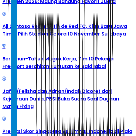
Presiden 2026: Maung Bandung Favorit Juara
6
Aji Santoso Resmi Latih de Red FC, Klub Baru Jawa
Timur Pilih Stadion Gelora 10 November Surabaya
7
Bertahun-Tahun Mogok Kerja, Tim 10 Pekerja
Freeport Serahkan Tuntutan ke Said Iqbal
8
Jafar/Felisha dan Adnan/Indah Dicoret dari
Kejuaraan Dunia, PBSI Buka Suara Soal Dugaan
Match Fixing
9
Prediksi Skor Singapura vs Timnas Indonesia di Piala