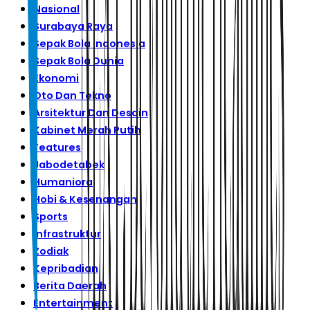
Nasional
Surabaya Raya
Sepak Bola Indonesia
Sepak Bola Dunia
Ekonomi
Oto Dan Tekno
Arsitektur Dan Desain
Kabinet Merah Putih
Features
Jabodetabek
Humaniora
Hobi & Kesenangan
Sports
Infrastruktur
Zodiak
Kepribadian
Berita Daerah
Entertainment