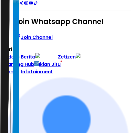
Join Whatsapp Channel
Join Channel
Hari ini
|
Indeks Berita
Zetizen
Learning Hub
Iklan Jitu
Home
Infotainment