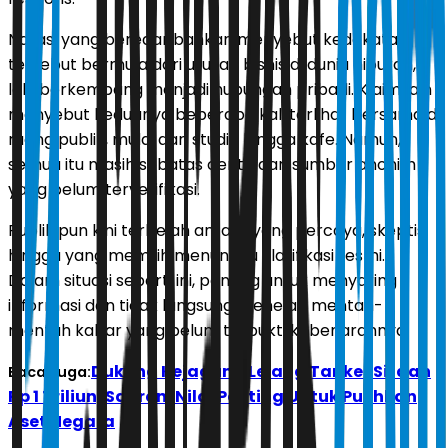
Narasi yang beredar bahkan menyebut kedekatan
tersebut bermula dari urusan bisnis di dunia hiburan,
lalu berkembang menjadi hubungan pribadi. Klaim lain
menyebut keduanya beberapa kali terlihat bersama di
ruang publik, mulai dari studio hingga kafe. Namun,
semua itu masih sebatas cerita dari sumber anonim
yang belum terverifikasi.
Publik pun kini terbelah antara yang percaya, skeptis,
hingga yang memilih menunggu klarifikasi resmi.
Dalam situasi seperti ini, penting untuk menyaring
informasi dan tidak langsung menelan mentah-
mentah kabar yang belum terbukti kebenarannya.
Dukung Kejagung Lelang Tanker Sitaan
Baca Juga:
Rp 1 Triliun, Sahroni Nilai Penting Untuk Pulihkan
Aset Negara