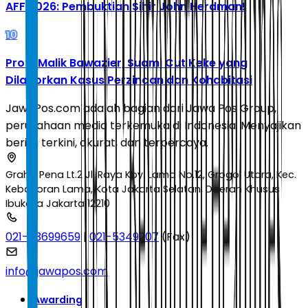
AFF 2026: Pembuktian Sihir John Herdman!
10
Profil Malik Bawazier, Suami Cut Keke yang
Dilaporkan Kasus Perzinaan dan Kohabitasi
JawaPos.com adalah bagian dari Jawa Pos Group,
perusahaan media terkemuka di Indonesia. Menyajikan
berita terkini, akurat, dan terpercaya.
Graha Pena Lt.2 Jl. Raya Kby. Lama No.12, Grogol Utara, Kec.
Kebayoran Lama, Kota Jakarta Selatan, Daerah Khusus
Ibukota Jakarta 12210
021-53699659
|
021-5349207
(Fax)
info@jawapos.com
Awarding