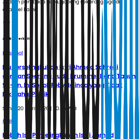
Jadilah pembaca setia, gabung sekarang juga di
channel kami!
Artikel Terkait
Nasional
Isu Perselingkuhan Istri Ahmad Sahroni
dengan Seorang Duda Drummer Band Tahun
90-an, Ini Sosok Feby Belinda yang Tidak
Diketahui Publik
Senin, 20 April 2026 | 20.06 WIB
Politik
Heboh Isu Perselingkuhan Istri Ahmad