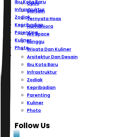
Ibu Kota Baru
Opini
Infrastruktur
Sisi Lain
Zodiak
Ternyata Hoax
Kepribadian
Humaniora
Parenting
Art Space
Kuliner
Minggu
Photo
Wisata Dan Kuliner
Arsitektur Dan Desain
Ibu Kota Baru
Infrastruktur
Zodiak
Kepribadian
Parenting
Kuliner
Photo
Follow Us