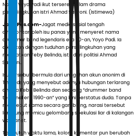
Nama Yoyo Padi ikut terseret dalam drama
perselingkuhan istri Ahmad Sahroni. (Istimewa)
JawaPos.com-
Jagat media sosial tengah
dihebohkan oleh isu panas yang menyeret nama
drummer band legendaris era 90-an, Yoyo Padi. Ia
dikaitkan dengan tuduhan perselingkuhan yang
melibatkan Feby Belinda, istri dari politisi Ahmad
Sahroni.
Isu tersebut bermula dari unggahan akun anonim di
Threads yang menyebut adanya hubungan terlarang
antara Feby Belinda dan seorang “drummer band
terkenal era 1990-an” yang kini berstatus duda. Tanpa
menyebut nama secara gamblang, narasi tersebut
langsung memicu gelombang spekulasi liar di kalangan
warganet.
Tak butuh waktu lama, kolom komentar pun berubah