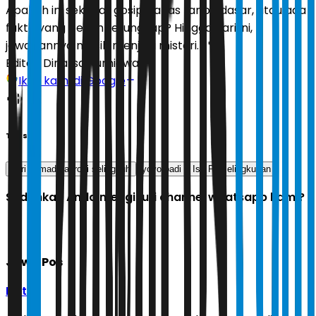
Apakah ini sekadar gosip panas tanpa dasar, atau ada
fakta yang belum terungkap? Hingga hari ini,
jawabannya masih menjadi misteri.
(*)
Editor:
Dinarsa Kurniawan
Ikuti kami di Google
Tags
istri ahmad sahroni selingkuh
yoyo padi
Isu Perselingkuhan
Sudahkah Anda mengikuti channel whatsapp kami?
Jawa Pos
Ikuti