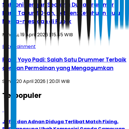
Sahroni dengan Seorang Duda Drummer
Band Tahun 90-an, Netizen: Ketahuan Mulu
Mesra-mesraan di Publik
Minggu, 19 April 2026 | 15.45 WIB
Entertainment
Profil Yoyo Padi: Salah Satu Drummer Terbaik
dengan Permainan yang Mengagumkan
Senin, 20 April 2026 | 20.01 WIB
Terpopuler
1
Jafar dan Adnan Diduga Terlibat Match Fixing,
PBSI Langsung Ubah Komposisi Ganda Campuran