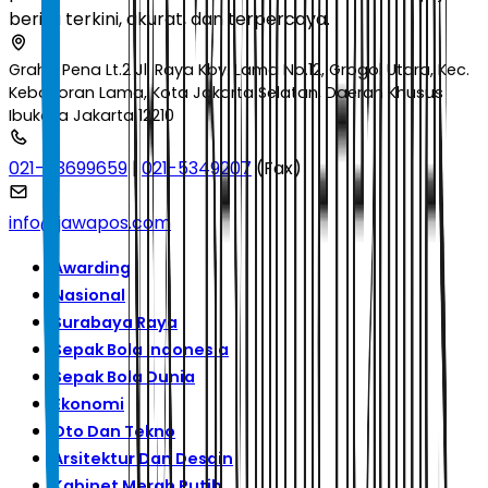
berita terkini, akurat, dan terpercaya.
Graha Pena Lt.2 Jl. Raya Kby. Lama No.12, Grogol Utara, Kec.
Kebayoran Lama, Kota Jakarta Selatan, Daerah Khusus
Ibukota Jakarta 12210
021-53699659
|
021-5349207
(Fax)
info@jawapos.com
Awarding
Nasional
Surabaya Raya
Sepak Bola Indonesia
Sepak Bola Dunia
Ekonomi
Oto Dan Tekno
Arsitektur Dan Desain
Kabinet Merah Putih