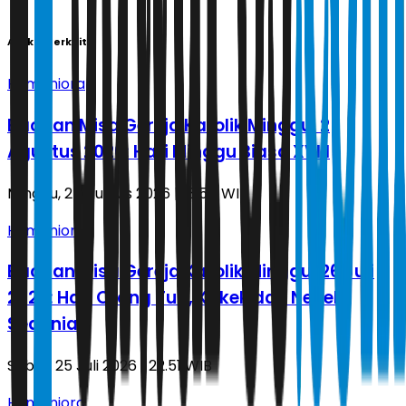
Artikel Terkait
Humaniora
Bacaan Misa Gereja Katolik Minggu, 2
Agustus 2026: Hari Minggu Biasa XVIII
Minggu, 2 Agustus 2026 | 18.54 WIB
Humaniora
Bacaan Misa Gereja Katolik Minggu, 26 Juli
2026: Hari Orang Tua, Kakek dan Nenek
Sedunia
Sabtu, 25 Juli 2026 | 22.51 WIB
Humaniora