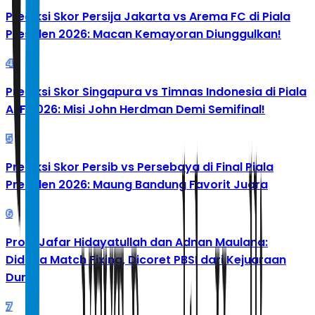
Prediksi Skor Persija Jakarta vs Arema FC di Piala
Presiden 2026: Macan Kemayoran Diunggulkan!
4
Prediksi Skor Singapura vs Timnas Indonesia di Piala
AFF 2026: Misi John Herdman Demi Semifinal!
5
Prediksi Skor Persib vs Persebaya di Final Piala
Presiden 2026: Maung Bandung Favorit Juara
6
Profil Jafar Hidayatullah dan Adnan Maulana:
Diduga Match Fixing, Dicoret PBSI dari Kejuaraan
Dunia
7