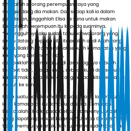
tinggallah seorang perempuan kaya yang
mengundang dia makan. Dan setiap kali ia dalam
perjalanan, singgahlah Elisa ke sana untuk makan.
Berkatalah perempuan itu kepada suaminya,
“Sesungguhnya aku sudah tahu bahwa orang yang
selalu datang kepada kita itu adalah abdi Allah yang
kudus. Baiklah kita membuat sebuah kamar atas yang
kecil yang berdinding batu,
dan baiklah kita menaruh di sana baginya sebuah
tempat tidur, sebuah meja, sebuah kursi dan sebuah
kandil; maka, apabila ia datang kepada kita, biarlah ia
masuk ke sana.”
Pada suatu hari datanglah Elisa ke sana, lalu masuklah
ia ke kamar atas itu dan tidur di sana. Kemudian
berkatalah Elisa kepada Gehazi, hambanya, “Apakah
yang dapat kuperbuat baginya?” Jawab Gehazi, “Ah, ia
tidak mempunyai anak, dan suaminya sudah tua.” Lalu