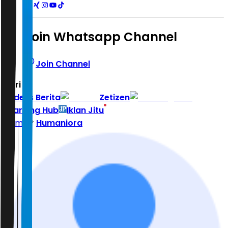
Join Whatsapp Channel
Join Channel
Hari ini
|
Indeks Berita
Zetizen
Learning Hub
Iklan Jitu
Home
Humaniora