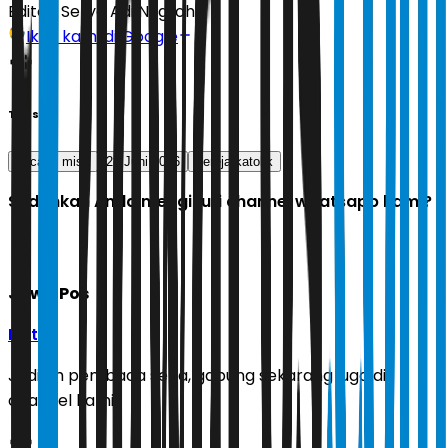
Editor:
Setyo Adi Nugroho
Ikuti kami di Google
Tags
bacaan misa
28 Juni 2026
gereja katolik
Sudahkah Anda mengikuti channel whatsapp kami?
Jawa Pos
Ikuti
Jadilah pembaca setia, gabung sekarang juga di
channel kami!