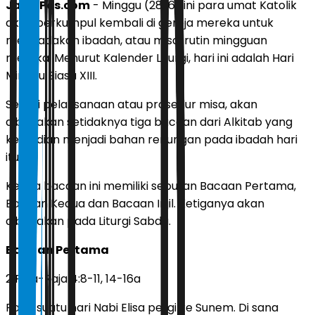
JawaPos.com
- Minggu (28/6) ini para umat Katolik
akan berkumpul kembali di gereja mereka untuk
mengadakan ibadah, atau misa, rutin mingguan
mereka. Menurut Kalender Liturgi, hari ini adalah Hari
Minggu Biasa XIII.
Sesuai pelaksanaan atau prosedur misa, akan
dibacakan setidaknya tiga bacaan dari Alkitab yang
kemudian menjadi bahan renungan pada ibadah hari
itu.
Ketiga bacaan ini memiliki sebutan Bacaan Pertama,
Bacaan Kedua dan Bacaan Injil. Ketiganya akan
dibacakan pada Liturgi Sabda.
Bacaan Pertama
2 Raja-Raja 4:8-11, 14-16a
Pada suatu hari Nabi Elisa pergi ke Sunem. Di sana