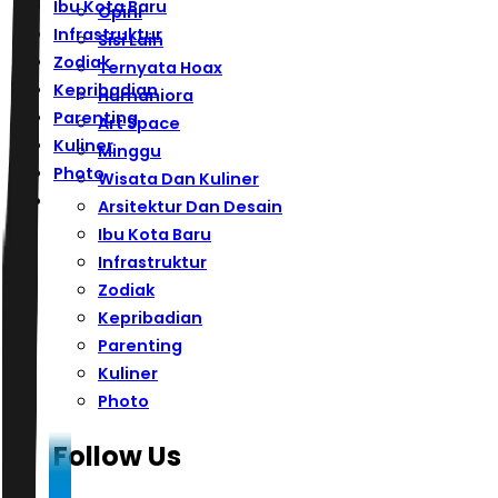
Ibu Kota Baru
Opini
Infrastruktur
Sisi Lain
Zodiak
Ternyata Hoax
Kepribadian
Humaniora
Parenting
Art Space
Kuliner
Minggu
Photo
Wisata Dan Kuliner
Arsitektur Dan Desain
Ibu Kota Baru
Infrastruktur
Zodiak
Kepribadian
Parenting
Kuliner
Photo
Follow Us