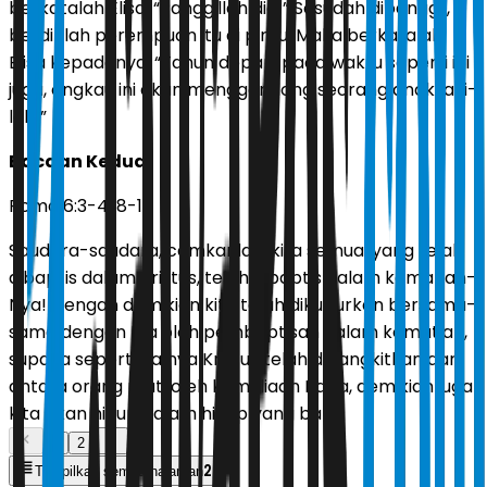
berkatalah Elisa, “Panggillah dia!” Sesudah dipanggil,
berdirilah perempuan itu di pintu. Maka berkatalah
Elisa kepadanya, “Tahun depan, pada waktu seperti ini
juga, engkau ini akan menggendong seorang anak laki-
laki.”
Bacaan Kedua
Roma 6:3-4, 8-11
Saudara-saudara, camkanlah: kita semua, yang telah
dibaptis dalam Kristus, telah dibaptis dalam kematian-
Nya! Dengan demikian kita telah dikuburkan bersama-
sama dengan Dia oleh pembaptisan dalam kematian,
supaya seperti halnya Kristus telah dibangkitkan dari
antara orang mati oleh kemuliaan Bapa, demikian juga
kita akan hidup dalam hidup yang baru.
1
2
2
Tampilkan semua halaman