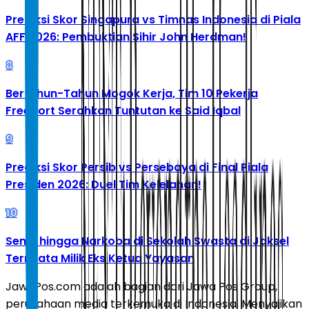
Prediksi Skor Singapura vs Timnas Indonesia di Piala
AFF 2026: Pembuktian Sihir John Herdman!
8
Bertahun-Tahun Mogok Kerja, Tim 10 Pekerja
Freeport Serahkan Tuntutan ke Said Iqbal
9
Prediksi Skor Persib vs Persebaya di Final Piala
Presiden 2026: Duel Tim Kelelahan!
10
Senpi hingga Narkoba di Sekolah Swasta di Jaksel
Ternyata Milik Eks Ketua Yayasan
JawaPos.com adalah bagian dari Jawa Pos Group,
perusahaan media terkemuka di Indonesia. Menyajikan