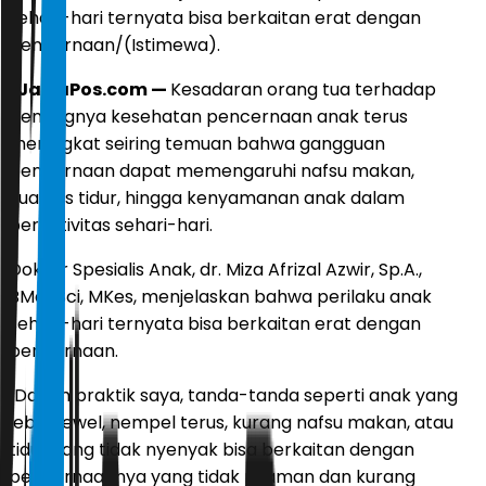
sehari-hari ternyata bisa berkaitan erat dengan
pencernaan/(Istimewa).
JawaPos.com —
Kesadaran orang tua terhadap
pentingnya kesehatan pencernaan anak terus
meningkat seiring temuan bahwa gangguan
pencernaan dapat memengaruhi nafsu makan,
kualitas tidur, hingga kenyamanan anak dalam
beraktivitas sehari-hari.
Dokter Spesialis Anak, dr. Miza Afrizal Azwir, Sp.A.,
BMedSci, MKes, menjelaskan bahwa perilaku anak
sehari-hari ternyata bisa berkaitan erat dengan
pencernaan.
"Dalam praktik saya, tanda-tanda seperti anak yang
lebih rewel, nempel terus, kurang nafsu makan, atau
tidur yang tidak nyenyak bisa berkaitan dengan
pencernaannya yang tidak nyaman dan kurang