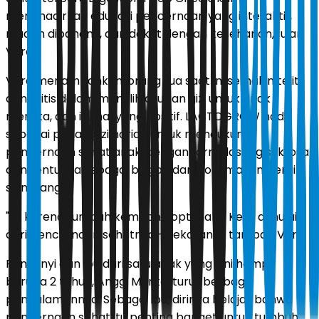
menghadirkan edukasi pencernaan yang interaktif,
mudah dipahami, dan dekat dengan keseharian," ujar
Vera.
Vera menambahkan, orang tua saat ini semakin teliti
dan kritis dalam memilih asupan gizi untuk anak
mereka, dan itu hal yang positif. LACTOGROW hadir
sebagai pilihan gizi harian untuk mendukung
pencernaan sehat anak, dengan formulasi Og sukrosa
dan tentunya sebagai bagian dari pola makan bergizi
seimbang.
"Ini karena tumbuh kembang optimal Si Kecil dimulai
dari pencernaan sehatnya - sekarang," tambah Vera.
Penyanyi dan ibu dari satu anak yang kini hampir
berusia 2 tahun, Anggi Marito, turut berbagi
pengalamannya. Sebagai ibu, dirinya belajar bahwa
pencernaan sehat itu penting banget untuk tumbuh