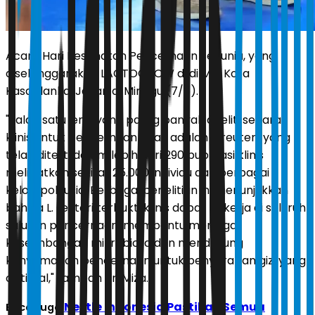
Acara Hari Kesehatan Pencernaan Sedunia, yang
diselenggarakan LACTOGROW di di Mal Kota
Kasablanka, Jakarta, Minggu (7/6).
"Salah satu jenis yang paling banyak diteliti secara
klinis untuk pencernaan anak adalah L. reuteri, yang
telah diteliti dalam lebih dari 290 publikasi klinis
melibatkan sekitar 25.000 individu dari berbagai
kelompok usia. Berbagai penelitian ini menunjukkan
bahwa L. reuteri terbukti klinis dapat bekerja di seluruh
saluran pencernaan, membantu menjaga
keseimbangan mikrobiota dan mendukung
kenyamanan pencernaan untuk penyerapan gizi yang
optimal," tambah dr. Miza.
Nestle Indonesia Pastikan Semua
Baca Juga: