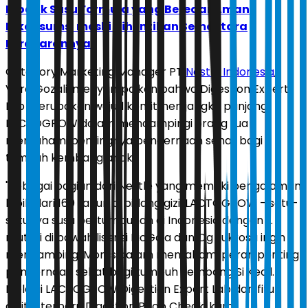
Produk Susu Formula yang Beredar Aman
Dikonsumsi meski Dihentikan Sementara
Peredarannya
Category Marketing Manager PT
Nestlé Indonesia
,
Vera Gozali, menyampaikan bahwa Digestion Expert
Lab merupakan wujud komitmen jangka panjang
LACTOGROW dalam mendampingi orang tua
memahami pentingnya pencernaan sehat bagi
tumbuh kembang anak.
"Sebagai bagian dari Nestlé yang memiliki pengalaman
lebih dari 160 tahun di bidang gizi, LACTOGROW - satu-
satunya susu pertumbuhan di Indonesia dengan L.
reuteri di bawah lisensi BioGaia dan Og sukrosa ingin
mendampingi Moms dalam memahami peran penting
pencernaan sehat bagi tumbuh kembang Si Kecil.
Melalui LACTOGROW Digestion Expert Lab dan fitur
digital terbaru Digestion Poop Check, kami