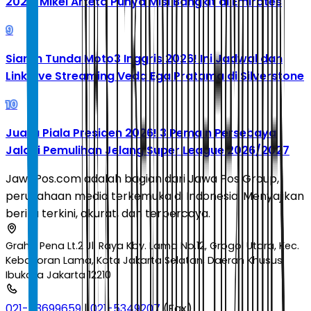
2026: Mikel Arteta Punya Misi Bangkit di Emirates
9
Siaran Tunda Moto3 Inggris 2026! Ini Jadwal dan
Link Live Streaming Veda Ega Pratama di Silverstone
10
Juara Piala Presiden 2026! 3 Pemain Persebaya
Jalani Pemulihan Jelang Super League 2026/2027
JawaPos.com adalah bagian dari Jawa Pos Group,
perusahaan media terkemuka di Indonesia. Menyajikan
berita terkini, akurat, dan terpercaya.
Graha Pena Lt.2 Jl. Raya Kby. Lama No.12, Grogol Utara, Kec.
Kebayoran Lama, Kota Jakarta Selatan, Daerah Khusus
Ibukota Jakarta 12210
021-53699659
|
021-5349207
(Fax)