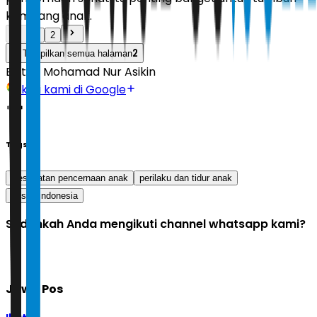
kembang anak.
1
2
2
Tampilkan semua halaman
Editor:
Mohamad Nur Asikin
Ikuti kami di Google
Tags
Kesehatan pencernaan anak
perilaku dan tidur anak
nestlé indonesia
Sudahkah Anda mengikuti channel whatsapp kami?
Jawa Pos