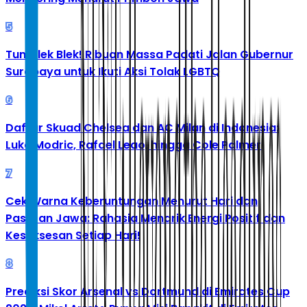
5
Tumplek Blek! Ribuan Massa Padati Jalan Gubernur
Surabaya untuk Ikuti Aksi Tolak LGBTQ
6
Daftar Skuad Chelsea dan AC Milan di Indonesia:
Luka Modric, Rafael Leao, hingga Cole Palmer
7
Cek Warna Keberuntungan Menurut Hari dan
Pasaran Jawa: Rahasia Menarik Energi Positif dan
Kesuksesan Setiap Hari!
8
Prediksi Skor Arsenal vs Dortmund di Emirates Cup