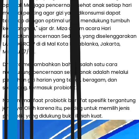
optimal. Menjaga pencernaan sehat anak setiap hari
menjadi penting agar gizi yang dikonsumsi dapat
terserap dengan optimal untuk mendukung tumbuh
kembangnya," ujar dr. Miza dalam acara Hari
Kesehatan Pencernaan Sedunia, yang diselenggarakan
LACTOGROW di di Mal Kota Kasablanka, Jakarta,
Minggu (7/6).
Dr. Miza menambahkan bahwa salah satu cara
mendukung pencernaan sehat anak adalah melalui
pemilihan gizi harian yang tepat, beragam, dan
seimbang, termasuk probiotik.
Namun, manfaat probiotik bersifat spesifik tergantung
jenisnya. Oleh karena itu, penting untuk memilih jenis
probiotik yang didukung bukti ilmiah kuat.