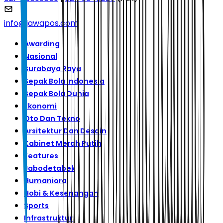
info@jawapos.com
Awarding
Nasional
Surabaya Raya
Sepak Bola Indonesia
Sepak Bola Dunia
Ekonomi
Oto Dan Tekno
Arsitektur Dan Desain
Kabinet Merah Putih
Features
Jabodetabek
Humaniora
Hobi & Kesenangan
Sports
Infrastruktur