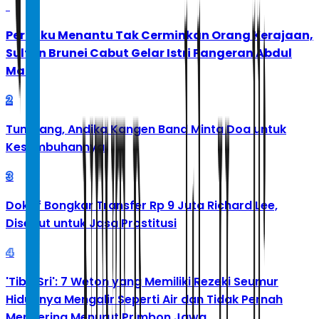
1
Perilaku Menantu Tak Cerminkan Orang Kerajaan,
Sultan Brunei Cabut Gelar Istri Pangeran Abdul
Malik
2
Tumbang, Andika Kangen Band Minta Doa untuk
Kesembuhannya
3
Doktif Bongkar Transfer Rp 9 Juta Richard Lee,
Disebut untuk Jasa Prostitusi
4
'Tibo Sri': 7 Weton yang Memiliki Rezeki Seumur
Hidupnya Mengalir Seperti Air dan Tidak Pernah
Mengering Menurut Primbon Jawa