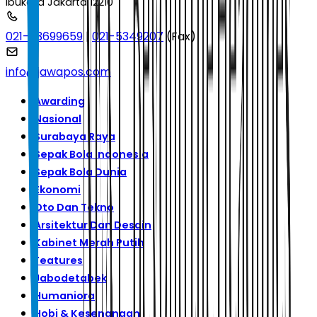
Ibukota Jakarta 12210
021-53699659
|
021-5349207
(Fax)
info@jawapos.com
Awarding
Nasional
Surabaya Raya
Sepak Bola Indonesia
Sepak Bola Dunia
Ekonomi
Oto Dan Tekno
Arsitektur Dan Desain
Kabinet Merah Putih
Features
Jabodetabek
Humaniora
Hobi & Kesenangan