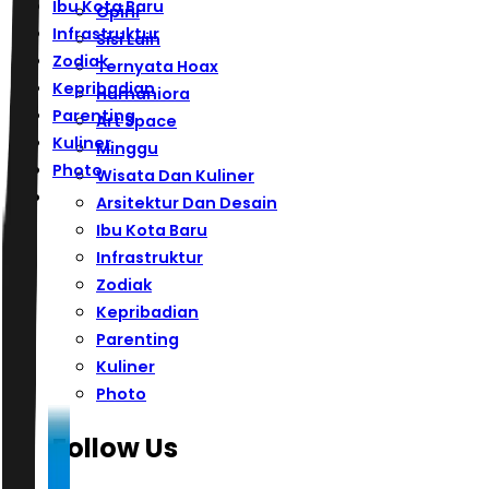
Ibu Kota Baru
Opini
Infrastruktur
Sisi Lain
Zodiak
Ternyata Hoax
Kepribadian
Humaniora
Parenting
Art Space
Kuliner
Minggu
Photo
Wisata Dan Kuliner
Arsitektur Dan Desain
Ibu Kota Baru
Infrastruktur
Zodiak
Kepribadian
Parenting
Kuliner
Photo
Follow Us