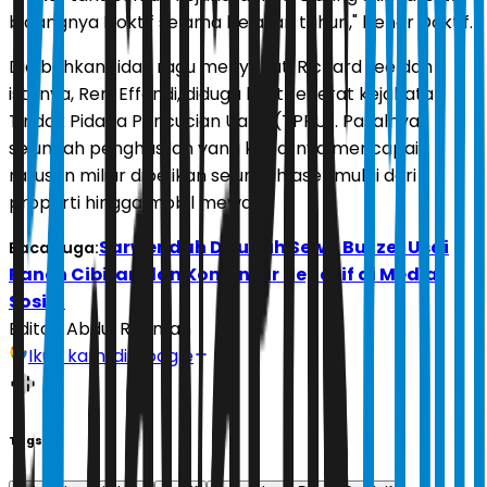
bidangnya Doktif selama belasan tahun," bener Doktif.
Dia bahkan tidak ragu menyebut, Richard Lee dan
istrinya, Reni Effendi, diduga kuat terjerat kejahatan
Tindak Pidana Pencucian Uang (TPPU). Pasalnya,
sejumlah penghasilan yang kabarnya mencapai
ratusan miliar dibelikan sejumlah aset mulai dari
properti hingga mobil mewah.
Sarwendah Dituduh Sewa Buzzer Usai
Baca Juga:
Panen Cibiran dan Komentar Negatif di Media
Sosial
Editor:
Abdul Rahman
Ikuti kami di Google
Tags