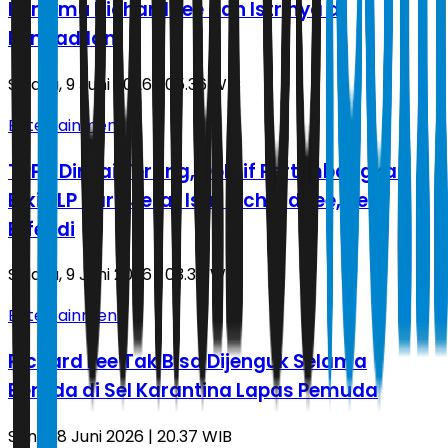
Bertemu Richard Lee dan Istrinya di
Pengadilan
Selasa, 9 Juni 2026 | 05.36 WIB
Entertainment
TPPU Dinilai Terang, Doktif Pertimbangkan
Bikin LP Baru Jerat Istri Richard Lee, Reni
Effendi
Selasa, 9 Juni 2026 | 03.35 WIB
Entertainment
Richard Lee Tak Bisa Dijenguk Selama
Berada di Sel Karantina Lapas Pemuda
Senin, 8 Juni 2026 | 20.37 WIB