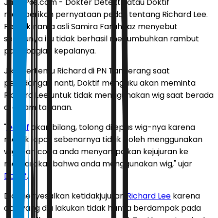
JawaPos.com - Dokter Detektif atau Doktif
memberikan pernyataan pedas tentang Richard Lee.
Pemilik nama asli Samira Farahnaz menyebut
seterunya itu tidak berhasil menumbuhkan rambut
pada bagian kepalanya.
Jika bertemu Richard di PN Tangerang saat
persidangan nanti, Doktif mengaku akan meminta
Richard Lee untuk tidak menggunakan wig saat berada
di dalam tahanan.
"
Doktif
akan bilang, tolong dilepas wig-nya karena
masuk lapas sebenarnya tidak boleh menggunakan
wig. Dan coba anda menyampaikan kejujuran ke
masyarakat bahwa anda menggunakan wig," ujar
Doktif
.
Dia menyesalkan ketidakjujuran
Richard Lee
karena
apa yang dia lakukan tidak hanya berdampak pada