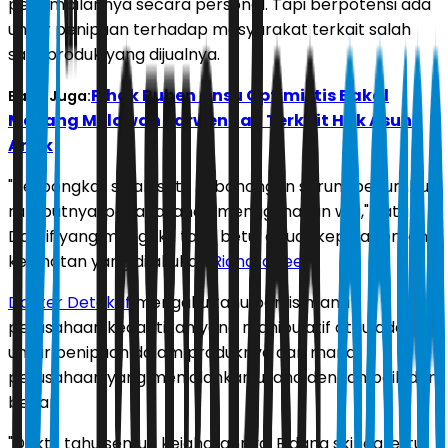
penampilannya secara personal. Tapi berpotensi ada
unsur penipuan terhadap masyarakat terkait salah
satu produk yang dijualnya.
Pihak Ruben Onsu Optimistis Bakal
Baca Juga:
Menang Melawan Sarwendah Terkait Hak Asuh
Anak
"Terbongkar salah satu kebohongan serum penumbuh
rambutnya, padahal anda menggunakan wig," kata
Doktif yang mengaku tahu betul di luar kepala tentang
kejahatan yang dilakukan
Richard Lee
.
Dokter Detektif
mengaku tahu persis mana
perusahaan kecantikan yang manipulatif atau ada
unsur penipuan dalam produknya dan mana
perusahaan yang menjalankan usaha dengan baik dan
benar.
"Doktif tahu semua kejahatannya. Bidang skincare itu