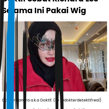
Selama Ini Pakai Wig
Dokter Samira a.k.a Doktif. (IG @dokterdetektifreal)