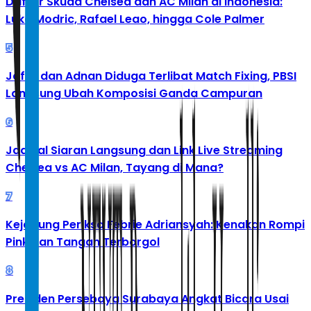
Daftar Skuad Chelsea dan AC Milan di Indonesia:
Luka Modric, Rafael Leao, hingga Cole Palmer
5
Jafar dan Adnan Diduga Terlibat Match Fixing, PBSI
Langsung Ubah Komposisi Ganda Campuran
6
Jadwal Siaran Langsung dan Link Live Streaming
Chelsea vs AC Milan, Tayang di Mana?
7
Kejagung Periksa Febrie Adriansyah: Kenakan Rompi
Pink dan Tangan Terborgol
8
Presiden Persebaya Surabaya Angkat Bicara Usai