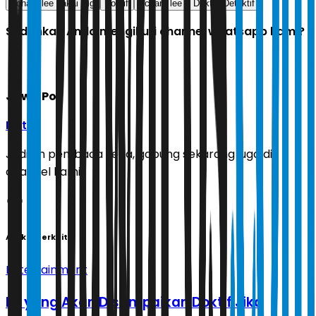
richard lee pakai wig
doktif
richard lee
Dokter Detektif
Sudahkah Anda mengikuti channel whatsapp kami?
Jawa Pos
Ikuti
Jadilah pembaca setia, gabung sekarang juga di
channel kami!
Artikel Terkait
Entertainment
Ini yang Akan Disampaikan Doktif Jika