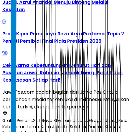
Juara, Azrul Ananda: Menuju Bintang Melalui
Kesulitan
9
Profil Kiper Persebaya Reza Arya Pratama, Tepis 2
Penalti Persib di Final Piala Presiden 2026
10
Cek Warna Keberuntungan Menurut Hari dan
Pasaran Jawa: Rahasia Menarik Energi Positif dan
Kesuksesan Setiap Hari!
JawaPos.com adalah bagian dari Jawa Pos Group,
perusahaan media terkemuka di Indonesia. Menyajikan
berita terkini, akurat, dan terpercaya.
Graha Pena Lt.2 Jl. Raya Kby. Lama No.12, Grogol Utara, Kec.
Kebayoran Lama, Kota Jakarta Selatan, Daerah Khusus